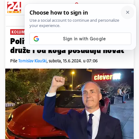
PRIJAVA
News
Komentari
2
KOLUMNA: TOMISLAV KLAUŠKI
PLUS+
Političari moraju znati s kim se
druže i od koga posuđuju novac
Piše
Tomislav Klauški
,
subota, 15.6.2024. u 07:06