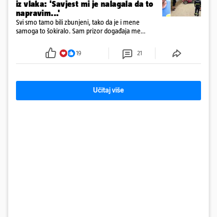
iz vlaka: 'Savjest mi je nalagala da to
napravim...'
Svi smo tamo bili zbunjeni, tako da je i mene
samoga to šokiralo. Sam prizor događaja me
šokirao kada sam vidio, rekao je Božidar Zrinski
19
21
Učitaj više