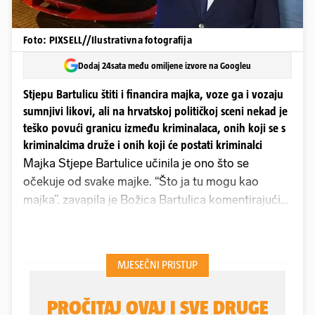
Foto: PIXSELL//Ilustrativna fotografija
Dodaj 24sata među omiljene izvore na Googleu
Stjepu Bartulicu štiti i financira majka, voze ga i vozaju
sumnjivi likovi, ali na hrvatskoj političkoj sceni nekad je
teško povući granicu između kriminalaca, onih koji se s
kriminalcima druže i onih koji će postati kriminalci
Majka Stjepe Bartulice učinila je ono što se
očekuje od svake majke. “Što ja tu mogu kao
majka”, zavapila je Božica Bartulica komentirajući
za Index postupke svog sina. “Hoćemo li za svakog
čovjeka na kugli zemaljskoj provjeravati je li
kriminalac. Jeste li pronašli informaciju da je moj
Stjepo kriminalac?”.