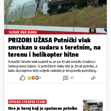
SUDAR DVA VLAKA
PRIZORI UŽASA Putnički vlak
smrskan u sudaru s teretnim, na
terenu i helikopter hitne
Putnički i teretni vlak sudarili su se iza 10 sati između Gradeca i
Svetog Ivana žabno. U putničkom vlaku bilo je 20-ak putnika, a
kako doznajemo teže ozljede zadobio je strojovođa putničkog
vlaka. Zatvoren je promet, a fotoreporteri Prigorskog objavili su
6
47
prve snimke s mjesta sudara
OPISAO STRAŠNE SCENE
Ovo je heroj koji je spašavao putnike