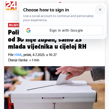
PRIJAVA
News
Komentari
0
MLADE NE ZANIMA?
Politička gerijatrija: Nitko mlađi
od 30 nije župan, samo 23
mlada vijećnika u cijeloj RH
Piše
HINA
,
petak, 4.7.2025. u 10:27
Čitanje članka: < 1 min