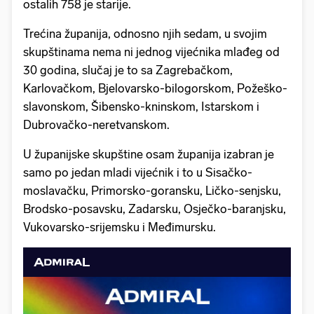
ostalih 758 je starije.
Trećina županija, odnosno njih sedam, u svojim
skupštinama nema ni jednog vijećnika mlađeg od
30 godina, slučaj je to sa Zagrebačkom,
Karlovačkom, Bjelovarsko-bilogorskom, Požeško-
slavonskom, Šibensko-kninskom, Istarskom i
Dubrovačko-neretvanskom.
U županijske skupštine osam županija izabran je
samo po jedan mladi vijećnik i to u Sisačko-
moslavačku, Primorsko-goransku, Ličko-senjsku,
Brodsko-posavsku, Zadarsku, Osječko-baranjsku,
Vukovarsko-srijemsku i Međimursku.