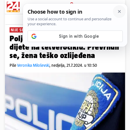
PRIJAVA
News
Komentari
0
NIJE SE DRŽAO PRAVILA
Poljak na Brijunu vozio ženu i
dijete na četverociklu. Prevrnuli
se, žena teško ozlijeđena
Piše
Veronika Miloševski
,
nedjelja, 21.7.2024. u 10:50