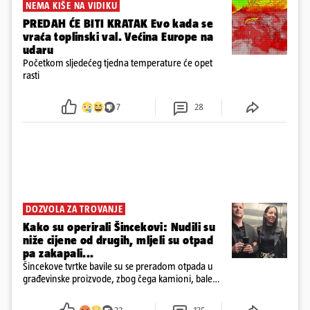
NEMA KIŠE NA VIDIKU
PREDAH ĆE BITI KRATAK Evo kada se
vraća toplinski val. Većina Europe na
udaru
Početkom sljedećeg tjedna temperature će opet
rasti
7
28
DOZVOLA ZA TROVANJE
Kako su operirali Šincekovi: Nudili su
niže cijene od drugih, mljeli su otpad
pa zakapali...
Šincekove tvrtke bavile su se preradom otpada u
građevinske proizvode, zbog čega kamioni, bale
plastike i samljeveni materijal dugo nisu izazivali
sumnju