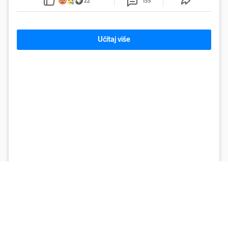
22
135
Učitaj više