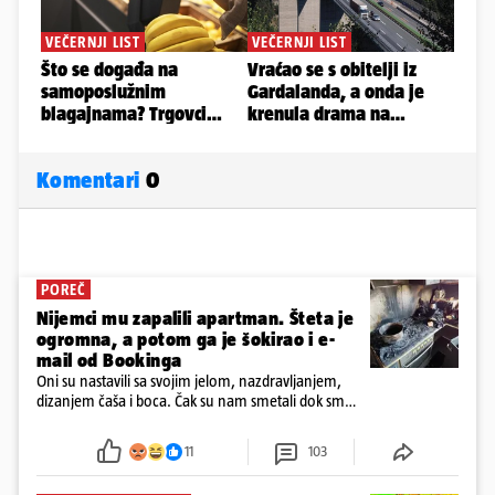
Komentari
0
POREČ
Nijemci mu zapalili apartman. Šteta je
ogromna, a potom ga je šokirao i e-
mail od Bookinga
Oni su nastavili sa svojim jelom, nazdravljanjem,
dizanjem čaša i boca. Čak su nam smetali dok smo
u panici kupili crijeva kako bismo pokušali ugasiti
požar, rekao je vlasnik
11
103