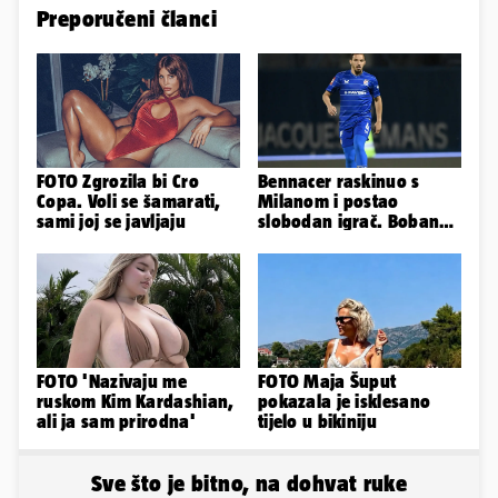
Preporučeni članci
FOTO Zgrozila bi Cro
Bennacer raskinuo s
Copa. Voli se šamarati,
Milanom i postao
sami joj se javljaju
slobodan igrač. Boban
ga želio zadržati u
Dinamu
FOTO 'Nazivaju me
FOTO Maja Šuput
ruskom Kim Kardashian,
pokazala je isklesano
ali ja sam prirodna'
tijelo u bikiniju
Sve što je bitno, na dohvat ruke