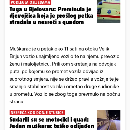
PODLEGLA OZLJEDAMA
Tuga u Bjelovaru: Preminula je
djevojčica koja je prošlog petka
stradala u nesreći s quadom
Muškarac je u petak oko 11 sati na otoku Veliki
Brijun vozio unajmljeno vozilo te na njemu prevozio
ženu i maloljetnicu. Prilikom skretanja na odvojak
puta, po kojemu se promet vozila odvijao iz
suprotnog smjera, nije se držao pravila vožnje te je
smanjio stabilnost vozila i ometao druge sudionike
u prometu. Vozilo se zbog toga prevrnulo na bočnu
stranu.
NESREĆA KOD DONJE STUBICE
Sudarili su se motocikl i quad:
Jedan muškarac teško ozlijeđen