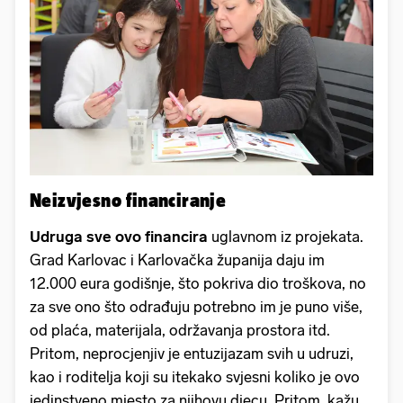
Neizvjesno financiranje
Udruga sve ovo financira
uglavnom iz projekata.
Grad Karlovac i Karlovačka županija daju im
12.000 eura godišnje, što pokriva dio troškova, no
za sve ono što odrađuju potrebno im je puno više,
od plaća, materijala, održavanja prostora itd.
Pritom, neprocjenjiv je entuzijazam svih u udruzi,
kao i roditelja koji su itekako svjesni koliko je ovo
jedinstveno mjesto za njihovu djecu. Pritom, kažu,