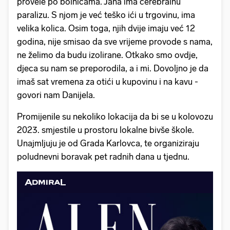
provele po bolnicama. Jana ima cerebralnu
paralizu. S njom je već teško ići u trgovinu, ima
velika kolica. Osim toga, njih dvije imaju već 12
godina, nije smisao da sve vrijeme provode s nama,
ne želimo da budu izolirane. Otkako smo ovdje,
djeca su nam se preporodila, a i mi. Dovoljno je da
imaš sat vremena za otići u kupovinu i na kavu -
govori nam Danijela.
Promijenile su nekoliko lokacija da bi se u kolovozu
2023. smjestile u prostoru lokalne bivše škole.
Unajmljuju je od Grada Karlovca, te organiziraju
poludnevni boravak pet radnih dana u tjednu.