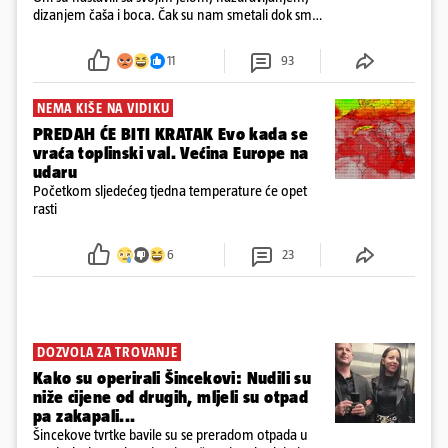
dizanjem čaša i boca. Čak su nam smetali dok smo
u panici kupili crijeva kako bismo pokušali ugasiti
požar, rekao je vlasnik
11
93
NEMA KIŠE NA VIDIKU
PREDAH ĆE BITI KRATAK Evo kada se
vraća toplinski val. Većina Europe na
udaru
Početkom sljedećeg tjedna temperature će opet
rasti
6
23
DOZVOLA ZA TROVANJE
Kako su operirali Šincekovi: Nudili su
niže cijene od drugih, mljeli su otpad
pa zakapali...
Šincekove tvrtke bavile su se preradom otpada u