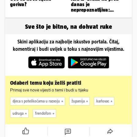
goriva?
danas je
neprepoznatljiva:
Odselila je iz Hrvatske, a
ovako sad izgleda
Sve što je bitno, na dohvat ruke
Skini aplikaciju za najbolje iskustvo portala. Čitaj,
komentiraj i budi uvijek u toku s najnovijim vijestima.
Odaberi temu koju želiš pratiti
Primaj sve nove vijesti o temi i budi u tijeku
djeca s poteškoćama u razvoju
županija
karlovac
udruga
frendofon