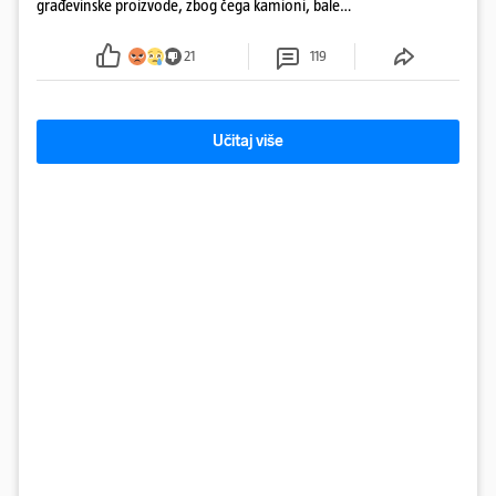
građevinske proizvode, zbog čega kamioni, bale
plastike i samljeveni materijal dugo nisu izazivali
sumnju
21
119
Učitaj više