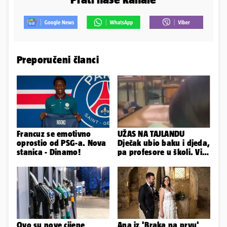
Preporučeni članci
Francuz se emotivno
UŽAS NA TAJLANDU
oprostio od PSG-a. Nova
Dječak ubio baku i djeda,
stanica - Dinamo!
pa profesore u školi. Više
od 30 ljudi je ranjeno
Ovo su nove cijene
Ana iz 'Braka na prvu'