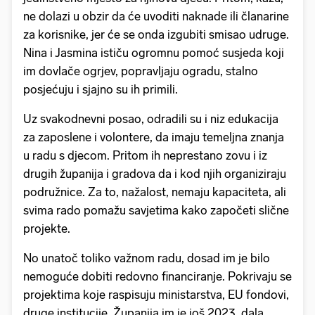
ne dolazi u obzir da će uvoditi naknade ili članarine
za korisnike, jer će se onda izgubiti smisao udruge.
Nina i Jasmina ističu ogromnu pomoć susjeda koji
im dovlače ogrjev, popravljaju ogradu, stalno
posjećuju i sjajno su ih primili.
Uz svakodnevni posao, odradili su i niz edukacija
za zaposlene i volontere, da imaju temeljna znanja
u radu s djecom. Pritom ih neprestano zovu i iz
drugih županija i gradova da i kod njih organiziraju
podružnice. Za to, nažalost, nemaju kapaciteta, ali
svima rado pomažu savjetima kako započeti slične
projekte.
No unatoč toliko važnom radu, dosad im je bilo
nemoguće dobiti redovno financiranje. Pokrivaju se
projektima koje raspisuju ministarstva, EU fondovi,
druge institucije. Županija im je još 2023. dala