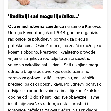
'Roditelji sad mogu liječniku...'
Ovo je jedinstvena zajednica
ne samo u Karlovcu.
Udruga Frendofon još od 2018. godine organizira
radionice, te poludnevni boravak za djecu s
poteškoćama. Osim što to njima znači okruženje u
kojem slobodno, kreativno i kvalitetno provode
vrijeme, za njihove roditelje to znači izuzetno
vrijednih nekoliko sati u danu. Sati u kojima mogu
odraditi brojne poslove koje često uzimamo
zdravo za gotovo - otići u trgovinu, na liječnički
pregled, pa čak i običnu kavu. Poludnevni boravak
odvija se u popodnevnim satima, tijekom školske
godine od 13 do 19 sati, kad sve obavezne i javne
institucije završe s radom, a ostali prostori i
igraonice, nažalost, za ovu dječicu nisu prikladni.