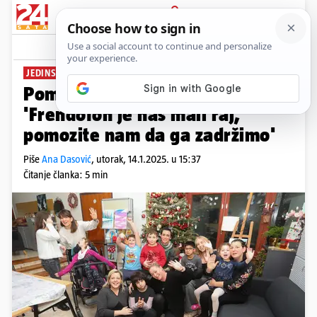
PRIJAVA
News
Komentari
0
JEDINSTVENI PROJEKT
Pomažu djeci s poteškoćama:
'Frendofon je naš mali raj,
pomozite nam da ga zadržimo'
Piše
Ana Dasović
,
utorak, 14.1.2025. u 15:37
Čitanje članka: 5 min