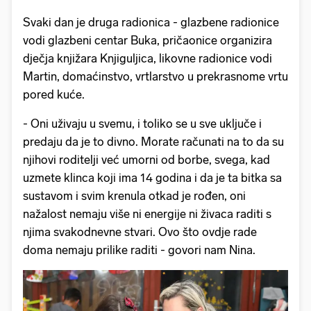
Svaki dan je druga radionica - glazbene radionice
vodi glazbeni centar Buka, pričaonice organizira
dječja knjižara Knjiguljica, likovne radionice vodi
Martin, domaćinstvo, vrtlarstvo u prekrasnome vrtu
pored kuće.
- Oni uživaju u svemu, i toliko se u sve uključe i
predaju da je to divno. Morate računati na to da su
njihovi roditelji već umorni od borbe, svega, kad
uzmete klinca koji ima 14 godina i da je ta bitka sa
sustavom i svim krenula otkad je rođen, oni
nažalost nemaju više ni energije ni živaca raditi s
njima svakodnevne stvari. Ovo što ovdje rade
doma nemaju prilike raditi - govori nam Nina.