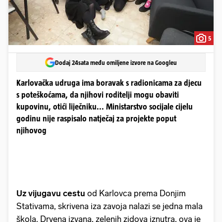
5
Dodaj 24sata među omiljene izvore na Googleu
Karlovačka udruga ima boravak s radionicama za djecu
s poteškoćama, da njihovi roditelji mogu obaviti
kupovinu, otići liječniku... Ministarstvo socijale cijelu
godinu nije raspisalo natječaj za projekte poput
njihovog
Uz vijugavu cestu
od Karlovca prema Donjim
Stativama, skrivena iza zavoja nalazi se jedna mala
škola. Drvena izvana, zelenih zidova iznutra, ova je