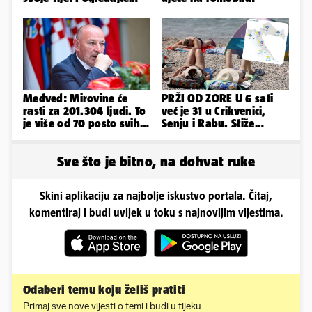
kako je izgledalo
vjenčanje...
Medved: Mirovine će
PRŽI OD ZORE U 6 sati
rasti za 201.304 ljudi. To
već je 31 u Crikvenici,
je više od 70 posto svih
Senju i Rabu. Stiže
branitelja
grmljavina, pljusak i
jaka bura
Sve što je bitno, na dohvat ruke
Skini aplikaciju za najbolje iskustvo portala. Čitaj,
komentiraj i budi uvijek u toku s najnovijim vijestima.
Odaberi temu koju želiš pratiti
Primaj sve nove vijesti o temi i budi u tijeku