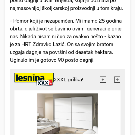
posto dagnji u uvali Brijesta, koja je poznata po
najmasovnijoj školjkarskoj proizvodnji u tom kraju.
- Pomor koji je nezapamćen. Mi imamo 25 godina
obrta, cijeli život se bavimo ovim i generacije prije
nas. Nikada nisam ni čuo za ovakvo nešto - kazao
je za HRT Zdravko Lazić. On sa svojim bratom
uzgaja dagnje na površini od desetak hektara.
Uginulo im je gotovo 90 posto dagnji.