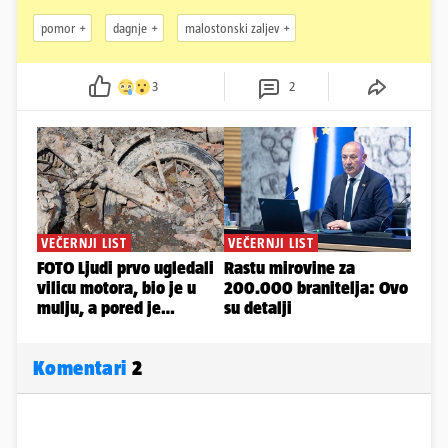
pomor
dagnje
malostonski zaljev
3
2
Komentari
2