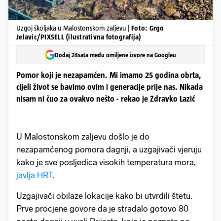
Uzgoj školjaka u Malostonskom zaljevu |
Foto: Grgo
Jelavic/PIXSELL (ilustrativna fotografija)
Dodaj 24sata među omiljene izvore na Googleu
Pomor koji je nezapamćen. Mi imamo 25 godina obrta,
cijeli život se bavimo ovim i generacije prije nas. Nikada
nisam ni čuo za ovakvo nešto - rekao je Zdravko Lazić
U Malostonskom zaljevu došlo je do
nezapamćenog pomora dagnji, a uzgajivači vjeruju
kako je sve posljedica visokih temperatura mora,
javlja HRT
.
Uzgajivači obilaze lokacije kako bi utvrdili štetu.
Prve procjene govore da je stradalo gotovo 80