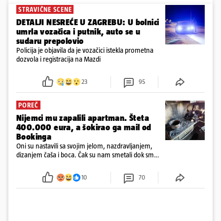
STRAVIČNE SCENE
DETALJI NESREĆE U ZAGREBU: U bolnici
umrla vozačica i putnik, auto se u
sudaru prepolovio
Policija je objavila da je vozačici istekla prometna
dozvola i registracija na Mazdi
23
95
POREČ
Nijemci mu zapalili apartman. Šteta
400.000 eura, a šokirao ga mail od
Bookinga
Oni su nastavili sa svojim jelom, nazdravljanjem,
dizanjem čaša i boca. Čak su nam smetali dok smo
u panici kupili crijeva kako bismo pokušali ugasiti
požar, rekao je vlasnik
10
70