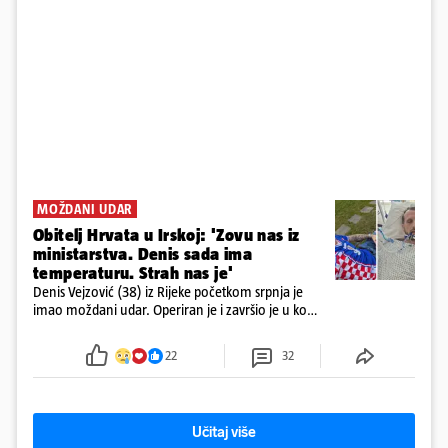
MOŽDANI UDAR
Obitelj Hrvata u Irskoj: 'Zovu nas iz
ministarstva. Denis sada ima
temperaturu. Strah nas je'
Denis Vejzović (38) iz Rijeke početkom srpnja je
imao moždani udar. Operiran je i završio je u komi.
Obitelj ga želi prebaciti u Hrvatsku, kažu kako
tamošnji liječnici ne vjeruju u oporavak: 'Imamo
22
32
72 sata'
Učitaj više