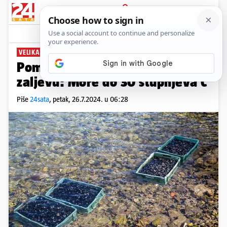
PRIJAVA
News
Komentari
2
VELIKA ŠTETA
Pomor dagnji u Malostonskom
zaljevu: More do 30 stupnjeva C
Piše
24sata
,
petak, 26.7.2024. u 06:28