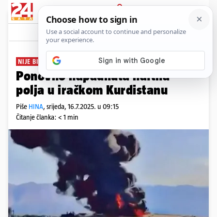
PRIJAVA
News
Komentari
1
NIJE BILO ŽRTAVA
Ponovno napadnuta naftna
polja u iračkom Kurdistanu
Piše
HINA
,
srijeda, 16.7.2025. u 09:15
Čitanje članka: < 1 min