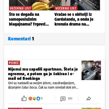
Komentari
1
POREČ
Nijemci mu zapalili apartman. Šteta je
ogromna, a potom ga je šokirao i e-
mail od Bookinga
Oni su nastavili sa svojim jelom, nazdravljanjem,
dizanjem čaša i boca. Čak su nam smetali dok smo
u panici kupili crijeva kako bismo pokušali ugasiti
požar, rekao je vlasnik
11
100