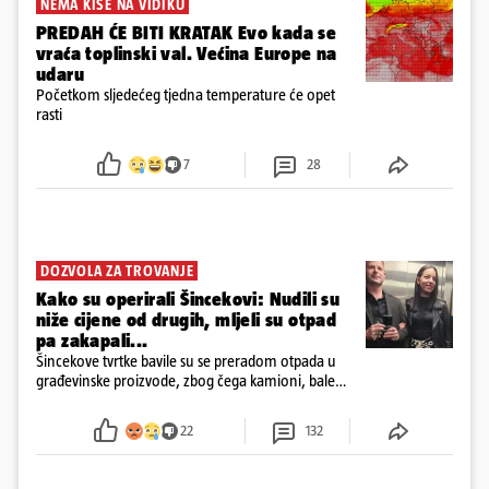
NEMA KIŠE NA VIDIKU
PREDAH ĆE BITI KRATAK Evo kada se
vraća toplinski val. Većina Europe na
udaru
Početkom sljedećeg tjedna temperature će opet
rasti
7
28
DOZVOLA ZA TROVANJE
Kako su operirali Šincekovi: Nudili su
niže cijene od drugih, mljeli su otpad
pa zakapali...
Šincekove tvrtke bavile su se preradom otpada u
građevinske proizvode, zbog čega kamioni, bale
plastike i samljeveni materijal dugo nisu izazivali
sumnju
22
132