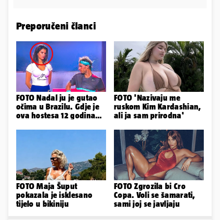
Preporučeni članci
FOTO Nadal ju je gutao
FOTO 'Nazivaju me
očima u Brazilu. Gdje je
ruskom Kim Kardashian,
ova hostesa 12 godina
ali ja sam prirodna'
poslije i kako izgleda?
FOTO Maja Šuput
FOTO Zgrozila bi Cro
pokazala je isklesano
Copa. Voli se šamarati,
tijelo u bikiniju
sami joj se javljaju