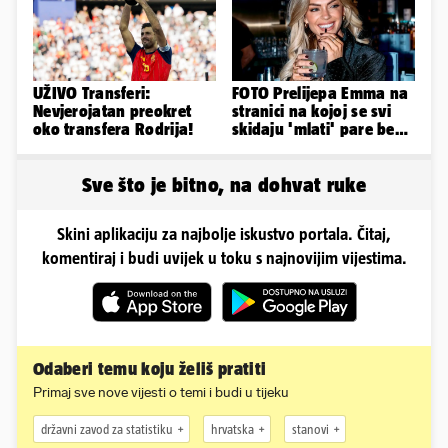
UŽIVO Transferi:
FOTO Prelijepa Emma na
Nevjerojatan preokret
stranici na kojoj se svi
oko transfera Rodrija!
skidaju 'mlati' pare bez
'prodaje tijela'
Sve što je bitno, na dohvat ruke
Skini aplikaciju za najbolje iskustvo portala. Čitaj,
komentiraj i budi uvijek u toku s najnovijim vijestima.
Odaberi temu koju želiš pratiti
Primaj sve nove vijesti o temi i budi u tijeku
državni zavod za statistiku
hrvatska
stanovi