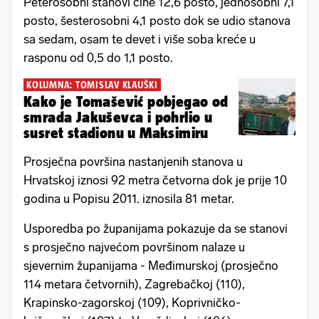
Peterosobni stanovi čine 12,6 posto, jednosobni 7,1
posto, šesterosobni 4,1 posto dok se udio stanova
sa sedam, osam te devet i više soba kreće u
rasponu od 0,5 do 1,1 posto.
KOLUMNA: TOMISLAV KLAUŠKI
Kako je Tomašević pobjegao od
smrada Jakuševca i pohrlio u
susret stadionu u Maksimiru
Prosječna površina nastanjenih stanova u
Hrvatskoj iznosi 92 metra četvorna dok je prije 10
godina u Popisu 2011. iznosila 81 metar.
Usporedba po županijama pokazuje da se stanovi
s prosječno najvećom površinom nalaze u
sjevernim županijama - Međimurskoj (prosječno
114 metara četvornih), Zagrebačkoj (110),
Krapinsko-zagorskoj (109), Koprivničko-