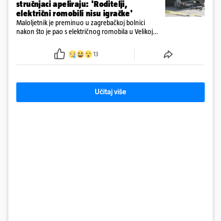
stručnjaci apeliraju: 'Roditelji,
električni romobili nisu igračke'
Maloljetnik je preminuo u zagrebačkoj bolnici
nakon što je pao s električnog romobila u Velikoj
Gorici. Liječnici: ‘Ozljede su sve jezivije’
13
Učitaj više