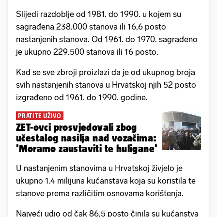
Slijedi razdoblje od 1981. do 1990. u kojem su
sagrađena 238.000 stanova ili 16,6 posto
nastanjenih stanova. Od 1961. do 1970. sagrađeno
je ukupno 229.500 stanova ili 16 posto.
Kad se sve zbroji proizlazi da je od ukupnog broja
svih nastanjenih stanova u Hrvatskoj njih 52 posto
izgrađeno od 1961. do 1990. godine.
PRATITE UŽIVO
ZET-ovci prosvjedovali zbog
učestalog nasilja nad vozačima:
'Moramo zaustaviti te huligane'
U nastanjenim stanovima u Hrvatskoj živjelo je
ukupno 1.4 milijuna kućanstava koja su koristila te
stanove prema različitim osnovama korištenja.
Najveći udio od čak 86,5 posto činila su kućanstva