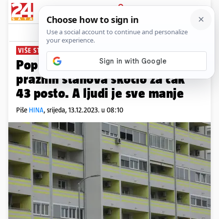
PRIJAVA
News
Komentari
36
VIŠE STANOVA, MANJE LJUDI
Popis iz 2021. otkrio da je broj
praznih stanova skočio za čak
43 posto. A ljudi je sve manje
Piše
HINA
,
srijeda, 13.12.2023. u 08:10