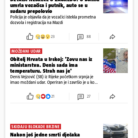
umrla vozačica i putnik, auto se u
sudaru prepolovio
Policija je objavila da je vozačici istekla prometna
dozvola i registracija na Mazdi
23
88
MOŽDANI UDAR
Obitelj Hrvata u Irskoj: 'Zovu nas iz
ministarstva. Denis sada ima
temperaturu. Strah nas je'
Denis Vejzović (38) iz Rijeke početkom srpnja je
imao moždani udar. Operiran je i završio je u komi.
Obitelj ga želi prebaciti u Hrvatsku, kažu kako
tamošnji liječnici ne vjeruju u oporavak: 'Imamo
21
27
72 sata'
SKIDAJU BLOKADE BRZINE
Nakon još jedne smrti dječaka