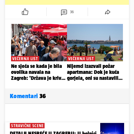
36
Komentari
36
STRAVIČNE SCENE
DETALJI NESREĆE U ZAGREBU: U bolnici