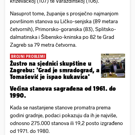
križevačkoj (107) te Varaždinskoj (106).
Nasuprot tome, županije s prosječno najmanjom
površinom stanova su Ličko-senjska (89 metara
četvornih), Primorsko-goranska (83), Splitsko-
dalmatinska i Šibensko-kninska po 82 te Grad
Zagreb sa 79 metra četvorna.
BROJNI PROBLEMI
Žustro na sjednici skupštine u
Zagrebu: 'Grad je smradograd, a
Tomašević je ispao kukavica'
Većina stanova sagrađena od 1961. do
1990.
Kada se nastanjene stanove promatra prema
godini gradnje, podaci pokazuju da ih je najviše,
odnosno 275.000 stanova ili 19,2 posto izgrađeno
od 1971. do 1980.