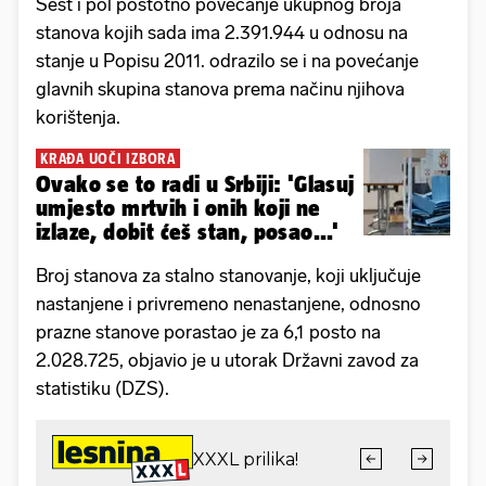
Šest i pol postotno povećanje ukupnog broja
stanova kojih sada ima 2.391.944 u odnosu na
stanje u Popisu 2011. odrazilo se i na povećanje
glavnih skupina stanova prema načinu njihova
korištenja.
KRAĐA UOČI IZBORA
Ovako se to radi u Srbiji: 'Glasuj
umjesto mrtvih i onih koji ne
izlaze, dobit ćeš stan, posao...'
Broj stanova za stalno stanovanje, koji uključuje
nastanjene i privremeno nenastanjene, odnosno
prazne stanove porastao je za 6,1 posto na
2.028.725, objavio je u utorak Državni zavod za
statistiku (DZS).