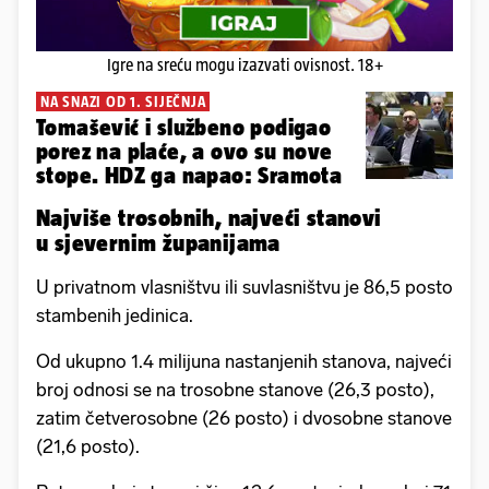
Igre na sreću mogu izazvati ovisnost. 18+
NA SNAZI OD 1. SIJEČNJA
Tomašević i službeno podigao
porez na plaće, a ovo su nove
stope. HDZ ga napao: Sramota
Najviše trosobnih, najveći stanovi
u sjevernim županijama
U privatnom vlasništvu ili suvlasništvu je 86,5 posto
stambenih jedinica.
Od ukupno 1.4 milijuna nastanjenih stanova, najveći
broj odnosi se na trosobne stanove (26,3 posto),
zatim četverosobne (26 posto) i dvosobne stanove
(21,6 posto).