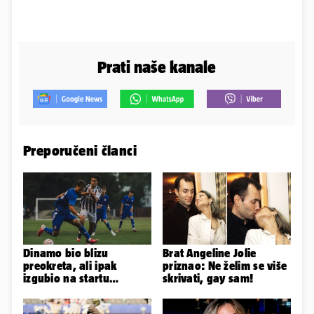
Prati naše kanale
Preporučeni članci
Dinamo bio blizu
Brat Angeline Jolie
preokreta, ali ipak
priznao: Ne želim se više
izgubio na startu
skrivati, gay sam!
Ramljaka