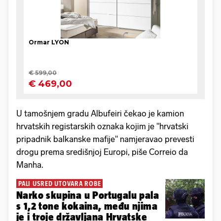
U tamošnjem gradu Albufeiri čekao je kamion
hrvatskih registarskih oznaka kojim je "hrvatski
pripadnik balkanske mafije" namjeravao prevesti
drogu prema središnjoj Europi, piše Correio da
Manha.
PALI USRED UTOVARA ROBE
Narko skupina u Portugalu pala
s 1,2 tone kokaina, među njima
je i troje državljana Hrvatske