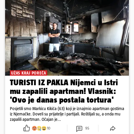
UŽAS KRAJ POREČA
TURISTI IZ PAKLA Nijemci u Istri
mu zapalili apartman! Vlasnik:
'Ovo je danas postala tortura'
Posjetili smo Markicu Kikića (63) koji je iznajmio apartman gostima
iz Njemačke. Doveli su prijatelje i partijali. Roštiljali su, a onda mu
zapalili apartman. Očajan je...
10
95