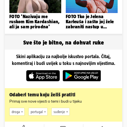
FOTO 'Nazivaju me
FOTO Tko je Jelena
ruskom Kim Kardashian,
Karleuša i zašto joj žele
ali ja sam prirodna'
zabraniti nastup u
Vodicama? Evo što je
govorila...
Sve što je bitno, na dohvat ruke
Skini aplikaciju za najbolje iskustvo portala. Čitaj,
komentiraj i budi uvijek u toku s najnovijim vijestima.
Odaberi temu koju želiš pratiti
Primaj sve nove vijesti o temi i budi u tijeku
droga
portugal
suđenje