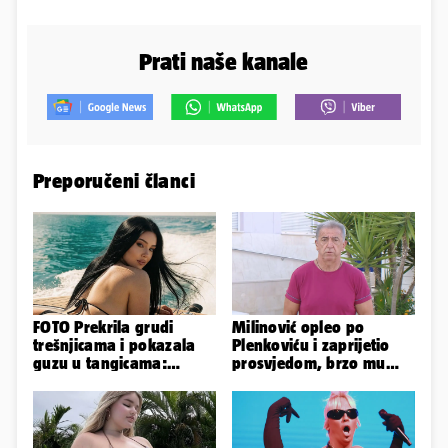
Prati naše kanale
Preporučeni članci
FOTO Prekrila grudi
Milinović opleo po
trešnjicama i pokazala
Plenkoviću i zaprijetio
guzu u tangicama:
prosvjedom, brzo mu
Ovako ljetuje bujna
stigao odgovor građana
Slavonka
Gospića