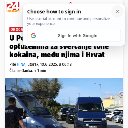
PRIJAVA
News
Komentari
0
DROGA OD 30 MIL. EURA
U Portugalu počinje suđenje
optuženima za švercanje tone
kokaina, među njima i Hrvat
Piše
HINA
,
utorak, 10.6.2025. u 06:18
Čitanje članka: < 1 min