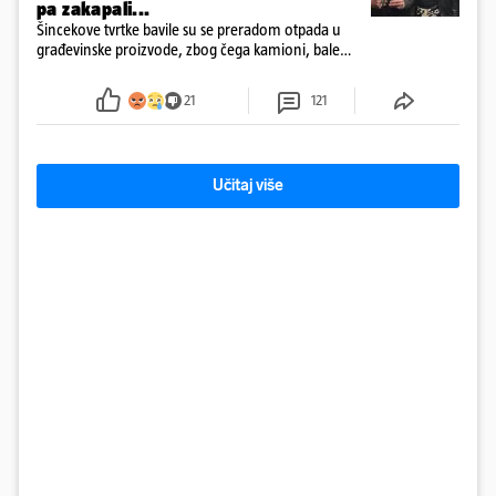
pa zakapali...
Šincekove tvrtke bavile su se preradom otpada u
građevinske proizvode, zbog čega kamioni, bale
plastike i samljeveni materijal dugo nisu izazivali
sumnju
21
121
Učitaj više