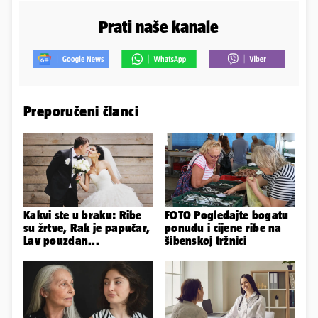
Prati naše kanale
Preporučeni članci
Kakvi ste u braku: Ribe
FOTO Pogledajte bogatu
su žrtve, Rak je papučar,
ponudu i cijene ribe na
Lav pouzdan...
šibenskoj tržnici