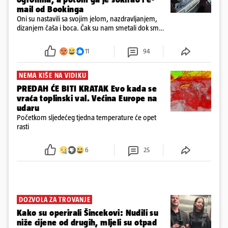
mail od Bookinga
Oni su nastavili sa svojim jelom, nazdravljanjem,
dizanjem čaša i boca. Čak su nam smetali dok smo
u panici kupili crijeva kako bismo pokušali ugasiti
požar, rekao je vlasnik
11
94
NEMA KIŠE NA VIDIKU
PREDAH ĆE BITI KRATAK Evo kada se
vraća toplinski val. Većina Europe na
udaru
Početkom sljedećeg tjedna temperature će opet
rasti
6
25
DOZVOLA ZA TROVANJE
Kako su operirali Šincekovi: Nudili su
niže cijene od drugih, mljeli su otpad