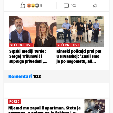
18
102
Komentari
102
POREČ
Nijemci mu zapalili apartman. Šteta je
ogromna, a potom ga je šokirao i e-