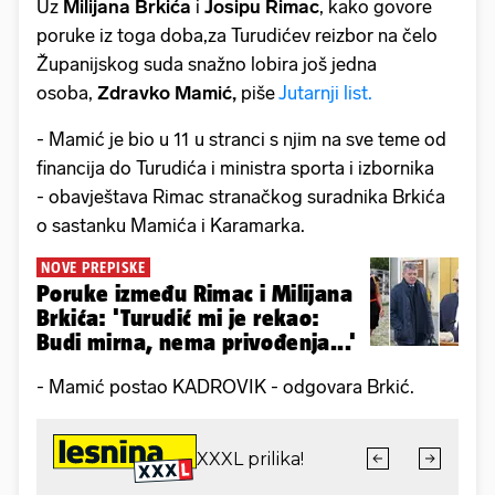
Uz
Milijana Brkića
i
Josipu Rimac
, kako govore
poruke iz toga doba,za Turudićev reizbor na čelo
Županijskog suda snažno lobira još jedna
osoba,
Zdravko Mamić,
piše
Jutarnji list.
- Mamić je bio u 11 u stranci s njim na sve teme od
financija do Turudića i ministra sporta i izbornika
- obavještava Rimac stranačkog suradnika Brkića
o sastanku Mamića i Karamarka.
NOVE PREPISKE
Poruke između Rimac i Milijana
Brkića: 'Turudić mi je rekao:
Budi mirna, nema privođenja...'
- Mamić postao KADROVIK - odgovara Brkić.