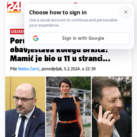
PRIJAVA
News
Komentari
102
OBJAVLJENO JOŠ SMS-OVA
Poruke ne prestaju curiti! Rimac
obavještava kolegu Brkića:
Mamić je bio u 11 u stranci...
Piše
Matea Zanić
,
ponedjeljak, 5.2.2024. u 22:39