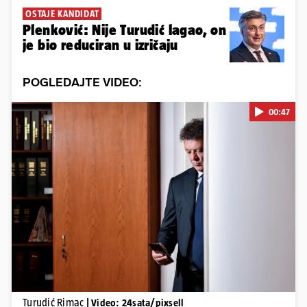
OSTAJE KANDIDAT
Plenković: Nije Turudić lagao, on
je bio reduciran u izričaju
POGLEDAJTE VIDEO:
00:47
Pokretanje videa...
Turudić Rimac
| Video: 24sata/pixsell