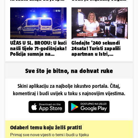
u minijaturnom bikiniju
uživa u izlascima...
UŽAS U SL. BRODU: U kući
Gledajte '240 sekundi
našli tijelo 71-godišnjaka!
24sata! Turisti zapalili
Policija sumnja na
apartman u Istri,
nasilnu smrt
vlasnik: 'Sezona mi je
završena'
Sve što je bitno, na dohvat ruke
Skini aplikaciju za najbolje iskustvo portala. Čitaj,
komentiraj i budi uvijek u toku s najnovijim vijestima.
Odaberi temu koju želiš pratiti
Primaj sve nove vijesti o temi i budi u tijeku