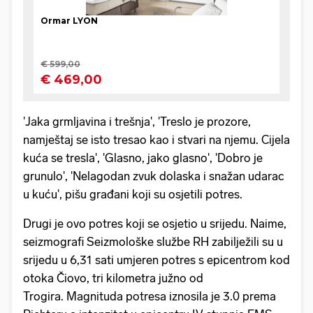
'Jaka grmljavina i trešnja', 'Treslo je prozore,
namještaj se isto tresao kao i stvari na njemu. Cijela
kuća se tresla', 'Glasno, jako glasno', 'Dobro je
grunulo', 'Nelagodan zvuk dolaska i snažan udarac
u kuću', pišu građani koji su osjetili potres.
Drugi je ovo potres koji se osjetio u srijedu. Naime,
seizmografi Seizmološke službe RH zabilježili su u
srijedu u 6,31 sati umjeren potres s epicentrom kod
otoka Čiovo, tri kilometra južno od
Trogira. Magnituda potresa iznosila je 3.0 prema