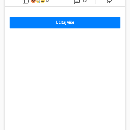
10
86
Učitaj više