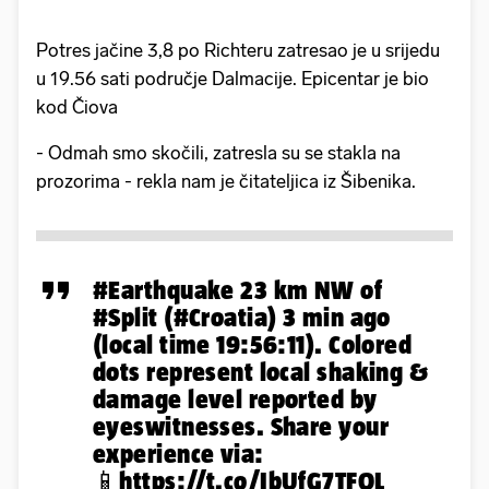
Potres jačine 3,8 po Richteru zatresao je u srijedu
u 19.56 sati područje Dalmacije. Epicentar je bio
kod Čiova
- Odmah smo skočili, zatresla su se stakla na
prozorima - rekla nam je čitateljica iz Šibenika.
#Earthquake
23 km NW of
#Split
(
#Croatia
) 3 min ago
(local time 19:56:11). Colored
dots represent local shaking &
damage level reported by
eyeswitnesses. Share your
experience via:
📱
https://t.co/IbUfG7TFOL