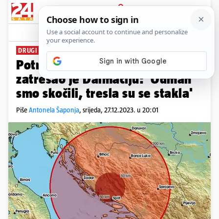
PRIJAVA
News
Komentari
63
DRUGI DANAS
Potres jačine 3,8 po Richteru
zatresao je Dalmaciju: 'Odmah
smo skočili, tresla su se stakla'
Piše
Antonela Šaponja
,
srijeda, 27.12.2023. u 20:01