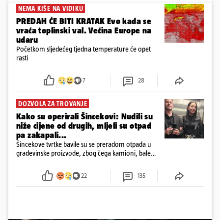
NEMA KIŠE NA VIDIKU
PREDAH ĆE BITI KRATAK Evo kada se
vraća toplinski val. Većina Europe na
udaru
Početkom sljedećeg tjedna temperature će opet
rasti
7
28
DOZVOLA ZA TROVANJE
Kako su operirali Šincekovi: Nudili su
niže cijene od drugih, mljeli su otpad
pa zakapali...
Šincekove tvrtke bavile su se preradom otpada u
građevinske proizvode, zbog čega kamioni, bale
plastike i samljeveni materijal dugo nisu izazivali
sumnju
22
135