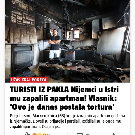
UŽAS KRAJ POREČA
TURISTI IZ PAKLA Nijemci u Istri
mu zapalili apartman! Vlasnik:
'Ovo je danas postala tortura'
Posjetili smo Markicu Kikića (63) koji je iznajmio apartman gostima
iz Njemačke. Doveli su prijatelje i partijali. Roštiljali su, a onda mu
zapalili apartman. Očajan je...