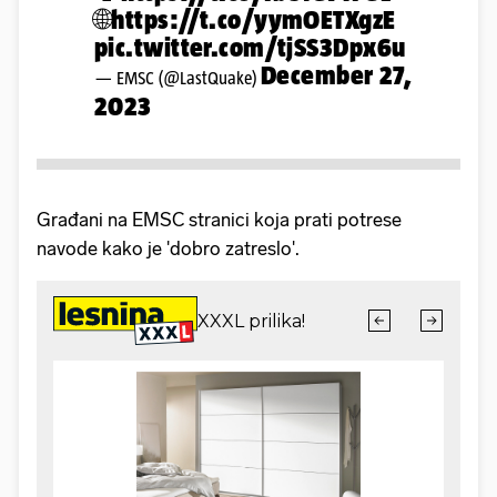
🌐
https://t.co/yymOETXgzE
pic.twitter.com/tjSS3Dpx6u
December 27,
— EMSC (@LastQuake)
2023
Građani na EMSC stranici koja prati potrese
navode kako je 'dobro zatreslo'.