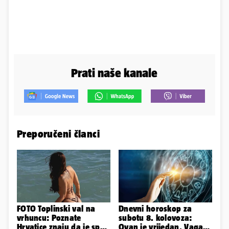
Prati naše kanale
Preporučeni članci
FOTO Toplinski val na
Dnevni horoskop za
vrhuncu: Poznate
subotu 8. kolovoza:
Hrvatice znaju da je spas
Ovan je vrijedan, Vaga