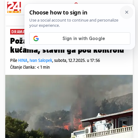
PRIJAVA
News
Komentari
17
DRAMA U DALMACIJI
Požar u Podstrani: Prijetio je
kućama, stavili ga pod kontrolu
Piše
HINA
,
Ivan Salopek
,
subota, 12.7.2025. u 17:56
Čitanje članka: < 1 min