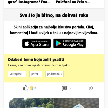
guze' Instagrama! Evo
Puležani na čelu s
koliko naplaćuje po
Cabellom slavili usred
satu...
Poljuda
Sve što je bitno, na dohvat ruke
Skini aplikaciju za najbolje iskustvo portala. Čitaj,
komentiraj i budi uvijek u toku s najnovijim vijestima.
Odaberi temu koju želiš pratiti
Primaj sve nove vijesti o temi i budi u tijeku
vatrogasci
požar
podstrana
6
17