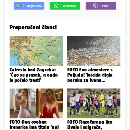
Preporučeni članci
Zatreslo kod Zagreba:
FOTO Evo atmosfere s
'Čuo se prasak, a onda
Poljuda! Torcida digla
je počelo tresti'
poruku za Ivana
Turudića, na susretu i
pojačanje
FOTO Ova osobna
FOTO Razočarana lica
trenerica ima titulu 'naj
Livaje i suigrača,