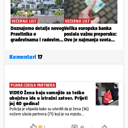
Komentari
17
PIJANA IZBOLA PARTNERA
VIDEO Žena koju sumnjiče za teško
ubojstvo ide u istražni zatvor. Prijeti
joj 40 godina!
Policija je objavila kako su utvrdili da je žena (36)
nožem ubola partnera (71) koji je na mjestu
preminuo. Imala je 2,03 promila. U nedjelju su je
ispitali i poslali u istražni zatvor
1
46