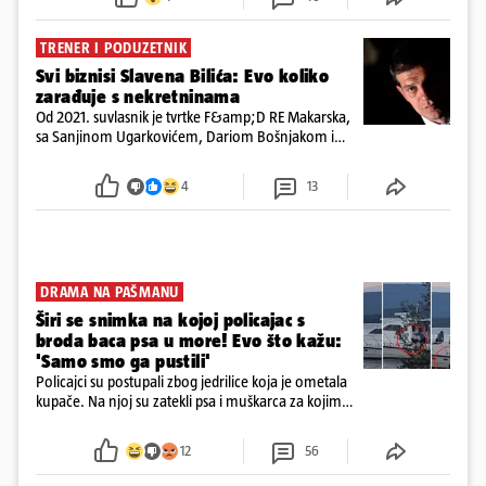
TRENER I PODUZETNIK
Svi biznisi Slavena Bilića: Evo koliko
zarađuje s nekretninama
Od 2021. suvlasnik je tvrtke F&amp;D RE Makarska,
sa Sanjinom Ugarkovićem, Dariom Bošnjakom i
Dobrislavom Hrkaćem. Tvrtka je registrirana za
poslovanje nekretninama, a od osnutka nema
4
13
zaposlenih
DRAMA NA PAŠMANU
Širi se snimka na kojoj policajac s
broda baca psa u more! Evo što kažu:
'Samo smo ga pustili'
Policajci su postupali zbog jedrilice koja je ometala
kupače. Na njoj su zatekli psa i muškarca za kojim
se od ranije trage. Muškarac je pružao otpor te su
ga uhitili, a psa je preuzeo komunalni redar
12
56