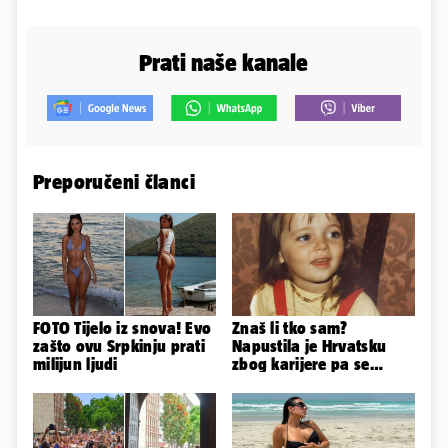
Prati naše kanale
Preporučeni članci
FOTO Tijelo iz snova! Evo
Znaš li tko sam?
zašto ovu Srpkinju prati
Napustila je Hrvatsku
milijun ljudi
zbog karijere pa se
zaljubila u 15 godina
starijeg