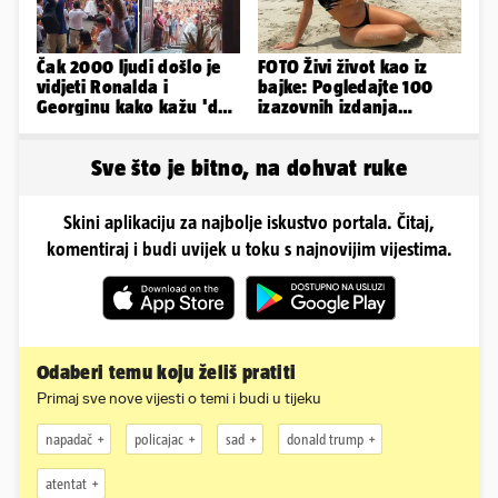
Čak 2000 ljudi došlo je
FOTO Živi život kao iz
vidjeti Ronalda i
bajke: Pogledajte 100
Georginu kako kažu 'da'.
izazovnih izdanja
A kad ono - Fabio i
Ronaldove Georgine
Nicole!
Sve što je bitno, na dohvat ruke
Skini aplikaciju za najbolje iskustvo portala. Čitaj,
komentiraj i budi uvijek u toku s najnovijim vijestima.
Odaberi temu koju želiš pratiti
Primaj sve nove vijesti o temi i budi u tijeku
napadač
policajac
sad
donald trump
atentat