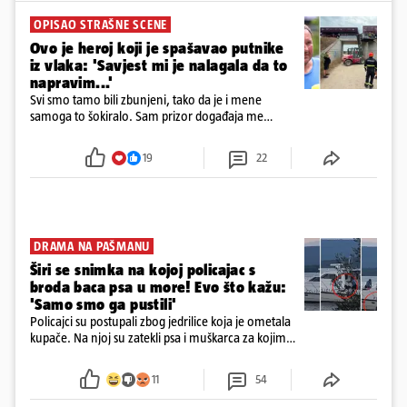
OPISAO STRAŠNE SCENE
Ovo je heroj koji je spašavao putnike
iz vlaka: 'Savjest mi je nalagala da to
napravim...'
Svi smo tamo bili zbunjeni, tako da je i mene
samoga to šokiralo. Sam prizor događaja me
šokirao kada sam vidio, rekao je Božidar Zrinski
19
22
DRAMA NA PAŠMANU
Širi se snimka na kojoj policajac s
broda baca psa u more! Evo što kažu:
'Samo smo ga pustili'
Policajci su postupali zbog jedrilice koja je ometala
kupače. Na njoj su zatekli psa i muškarca za kojim
se od ranije trage. Muškarac je pružao otpor te su
ga uhitili, a psa je preuzeo komunalni redar
11
54