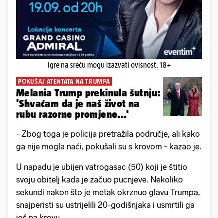
Igre na sreću mogu izazvati ovisnost. 18+
POKUŠAJ ATENTATA NA TRUMPA
Melania Trump prekinula šutnju:
'Shvaćam da je naš život na
rubu razorne promjene...'
- Zbog toga je policija pretražila područje, ali kako
ga nije mogla naći, pokušali su s krovom - kazao je.
U napadu je ubijen vatrogasac (50) koji je štitio
svoju obitelj kada je začuo pucnjeve. Nekoliko
sekundi nakon što je metak okrznuo glavu Trumpa,
snajperisti su ustrijelili 20-godišnjaka i usmrtili ga
još na krovu.