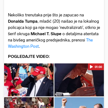
Nekoliko trenutaka prije što je zapucao na
Donalda Tumpa
, mladić (20) naišao je na lokalnog
policajca koji ga nije mogao 'neutralizirati', otkrio je
šerif okruga
Michael T. Slupe
o detaljima atentata
na bivšeg američkog predsjednika, prenosi
The
Washington Post
.
POGLEDAJTE VIDEO:
01:00
Pokretanje videa...