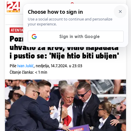
PRIJAVA
News
Komentari
62
ATENTAT NA DONALDA TRUMPA
Poznati novi detalji! Policajac se
uhvatio za krov, vidio napadača
i pustio se: 'Nije htio biti ubijen'
Piše
Ivan Jukić
,
nedjelja, 14.7.2024. u 23:03
Čitanje članka: < 1 min