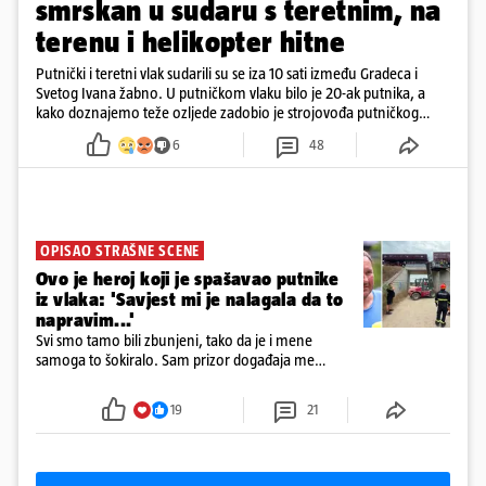
smrskan u sudaru s teretnim, na
terenu i helikopter hitne
Putnički i teretni vlak sudarili su se iza 10 sati između Gradeca i
Svetog Ivana žabno. U putničkom vlaku bilo je 20-ak putnika, a
kako doznajemo teže ozljede zadobio je strojovođa putničkog
vlaka. Zatvoren je promet, a fotoreporteri Prigorskog objavili su
6
48
prve snimke s mjesta sudara
OPISAO STRAŠNE SCENE
Ovo je heroj koji je spašavao putnike
iz vlaka: 'Savjest mi je nalagala da to
napravim...'
Svi smo tamo bili zbunjeni, tako da je i mene
samoga to šokiralo. Sam prizor događaja me
šokirao kada sam vidio, rekao je Božidar Zrinski
19
21