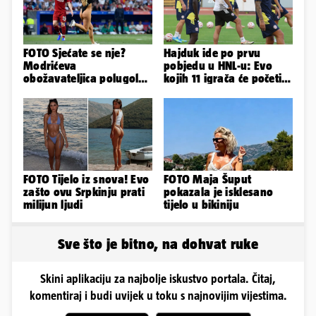
FOTO Sjećate se nje?
Hajduk ide po prvu
Modrićeva
pobjedu u HNL-u: Evo
obožavateljica polugola
kojih 11 igrača će početi
uletjela na finale LP. Evo
protiv Istre na Poljudu
što radi danas
FOTO Tijelo iz snova! Evo
FOTO Maja Šuput
zašto ovu Srpkinju prati
pokazala je isklesano
milijun ljudi
tijelo u bikiniju
Sve što je bitno, na dohvat ruke
Skini aplikaciju za najbolje iskustvo portala. Čitaj,
komentiraj i budi uvijek u toku s najnovijim vijestima.