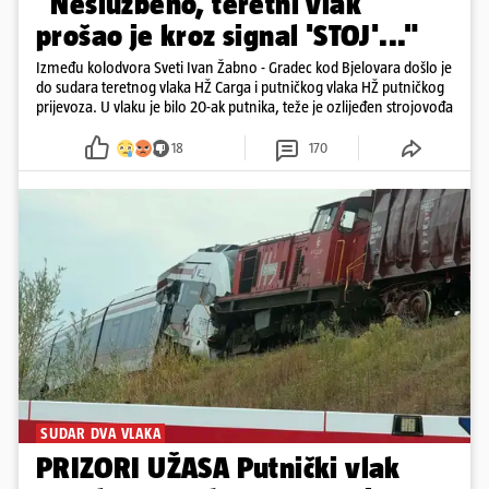
"Neslužbeno, teretni vlak
prošao je kroz signal 'STOJ'..."
Između kolodvora Sveti Ivan Žabno - Gradec kod Bjelovara došlo je
do sudara teretnog vlaka HŽ Carga i putničkog vlaka HŽ putničkog
prijevoza. U vlaku je bilo 20-ak putnika, teže je ozlijeđen strojovođa
18
170
SUDAR DVA VLAKA
PRIZORI UŽASA Putnički vlak