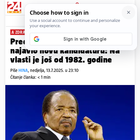
PRIJAVA
News
Komentari
4
A ZDRAVLJE?
Predsjednik Kameruna (92)
najavio novu kandidaturu: Na
vlasti je još od 1982. godine
Piše
HINA
,
nedjelja, 13.7.2025. u 23:10
Čitanje članka: < 1 min