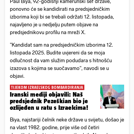
Paul Biya, 92-godišnji kamerunski šef države,
ponovno će se kandidirati na predsjedničkim
izborima koji bi se trebali održati 12. listopada,
najavljeno je u nedjelju putem objave na
predsjednikovu profilu na mreži X.
"Kandidat sam na predsjedničkim izborima 12.
listopada 2025. Budite uvjereni da se moja
odlučnost da vam služim podudara s hitnošću
izazova s kojima se suočavamo", navodi se u
objavi.
TIJEKOM IZRAELSKOG BOMBARDIRANJA
Iranski mediji objavili: Naš
predsjednik Pezeškian bio je
ozlijeđen u ratu s Izraelcima!
Biya, najstariji čelnik neke države u svijetu, došao je
na vlast 1982. godine, prije više od četiri