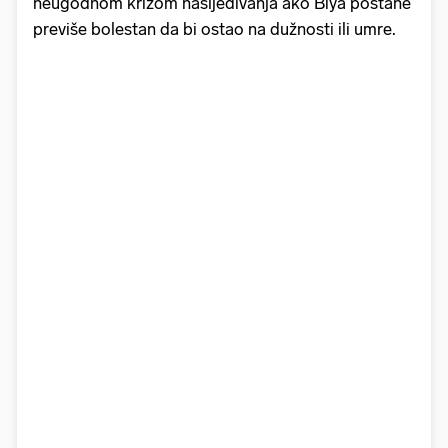
neugodnom krizom nasljeđivanja ako Biya postane
previše bolestan da bi ostao na dužnosti ili umre.