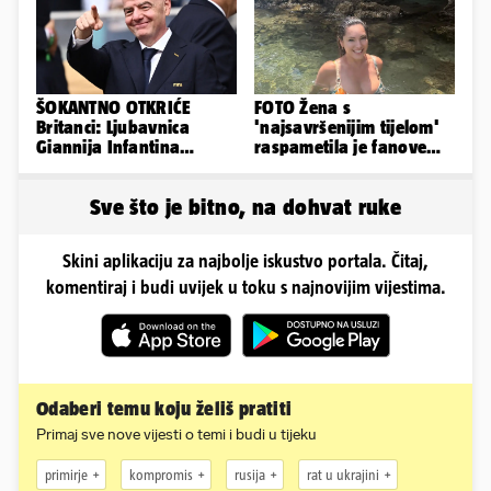
ŠOKANTNO OTKRIĆE
FOTO Žena s
Britanci: Ljubavnica
'najsavršenijim tijelom'
Giannija Infantina
raspametila je fanove
isplaćena je novcem
zaigranim fotkama iz
Uefe!?
plićaka
Sve što je bitno, na dohvat ruke
Skini aplikaciju za najbolje iskustvo portala. Čitaj,
komentiraj i budi uvijek u toku s najnovijim vijestima.
Odaberi temu koju želiš pratiti
Primaj sve nove vijesti o temi i budi u tijeku
primirje
kompromis
rusija
rat u ukrajini