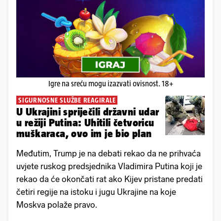
Igre na sreću mogu izazvati ovisnost. 18+
SIGURNOSNE SLUŽBE REAGIRALE
U Ukrajini spriječili državni udar
u režiji Putina: Uhitili četvoricu
muškaraca, ovo im je bio plan
Međutim, Trump je na debati rekao da ne prihvaća
uvjete ruskog predsjednika Vladimira Putina koji je
rekao da će okončati rat ako Kijev pristane predati
četiri regije na istoku i jugu Ukrajine na koje
Moskva polaže pravo.