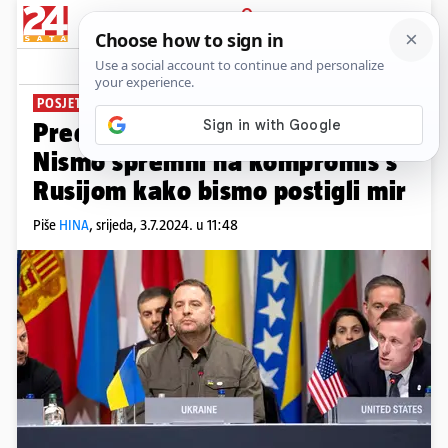
PRIJAVA
News
Komentari
6
POSJET WASHINGTONU
Predstojnik ureda Zelenskog:
Nismo spremni na kompromis s
Rusijom kako bismo postigli mir
Piše
HINA
,
srijeda, 3.7.2024. u 11:48