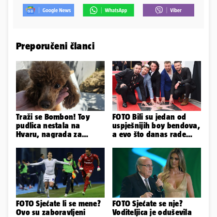
Preporučeni članci
Traži se Bombon! Toy
FOTO Bili su jedan od
pudlica nestala na
uspješnijih boy bendova,
Hvaru, nagrada za
a evo što danas rade
pronalazak je 3000 eura
članovi skupine NSYNC
FOTO Sjećate li se mene?
FOTO Sjećate se nje?
Ovo su zaboravljeni
Voditeljica je oduševila