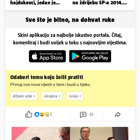
hajdukovci, jedan je
na ždrijebu SP-a 2014.
napuhao 3,3 promila...
Evo kako danas izgleda
Sve što je bitno, na dohvat ruke
Skini aplikaciju za najbolje iskustvo portala. Čitaj,
komentiraj i budi uvijek u toku s najnovijim vijestima.
Odaberi temu koju želiš pratiti
Primaj sve nove vijesti o temi i budi u tijeku
državni udar
ukrajina
rusija
5
25