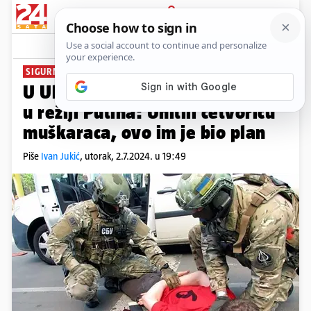
PRIJAVA
News
Komentari
25
SIGURNOSNE SLUŽBE REAGIRALE
U Ukrajini spriječili državni udar
u režiji Putina: Uhitili četvoricu
muškaraca, ovo im je bio plan
Piše
Ivan Jukić
,
utorak, 2.7.2024. u 19:49