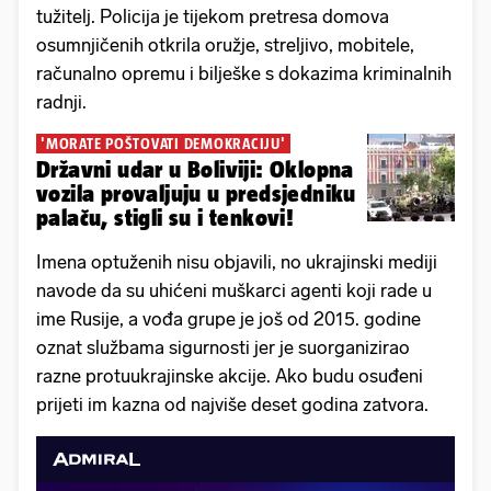
tužitelj. Policija je tijekom pretresa domova
osumnjičenih otkrila oružje, streljivo, mobitele,
računalno opremu i bilješke s dokazima kriminalnih
radnji.
'MORATE POŠTOVATI DEMOKRACIJU'
Državni udar u Boliviji: Oklopna
vozila provaljuju u predsjedniku
palaču, stigli su i tenkovi!
Imena optuženih nisu objavili, no ukrajinski mediji
navode da su uhićeni muškarci agenti koji rade u
ime Rusije, a vođa grupe je još od 2015. godine
oznat službama sigurnosti jer je suorganizirao
razne protuukrajinske akcije. Ako budu osuđeni
prijeti im kazna od najviše deset godina zatvora.