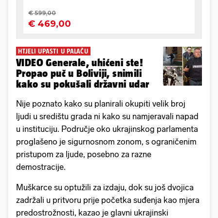
HTJELI UPASTI U PALAČU
VIDEO Generale, uhićeni ste!
Propao puč u Boliviji, snimili
kako su pokušali državni udar
Nije poznato kako su planirali okupiti velik broj
ljudi u središtu grada ni kako su namjeravali napad
u instituciju. Područje oko ukrajinskog parlamenta
proglašeno je sigurnosnom zonom, s ograničenim
pristupom za ljude, posebno za razne
demostracije.
Muškarce su optužili za izdaju, dok su još dvojica
zadržali u pritvoru prije početka suđenja kao mjera
predostrožnosti, kazao je glavni ukrajinski