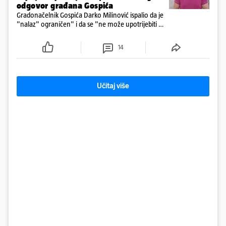
odgovor građana Gospića
Gradonačelnik Gospića Darko Milinović ispalio da je
"nalaz" ograničen" i da se "ne može upotrijebiti za
sudske sporove". Građani Gospića ga podsjetili da
ga je naručio Uskok i da je dio spisa
14
Učitaj više