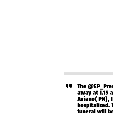
The
@EP_Pres
away at 1.15 
Aviano( PN), 
hospitalized. 
funeral will 