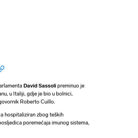
parlamenta
David Sassoli
preminuo je
u, u Italiji, gdje je bio u bolnici,
govornik Roberto Cuillo.
ca hospitaliziran zbog teških
 posljedica poremećaja imunog sistema,