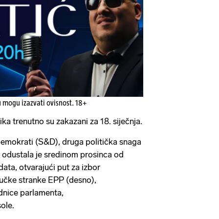
u mogu izazvati ovisnost. 18+
ika trenutno su zakazani za 18. siječnja.
demokrati (S&D), druga politička snaga
odustala je sredinom prosinca od
ata, otvarajući put za izbor
učke stranke EPP (desno),
dnice parlamenta,
ole.