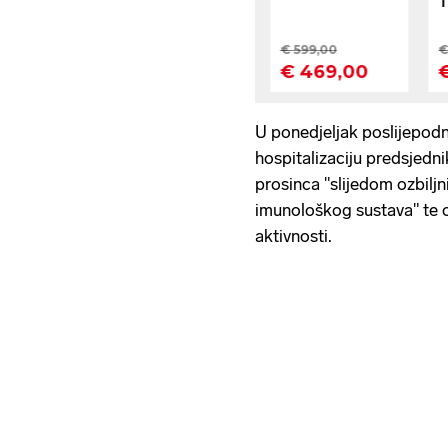
U ponedjeljak poslijepodn
hospitalizaciju predsjed
prosinca "slijedom ozbiljn
imunološkog sustava" te o
aktivnosti.