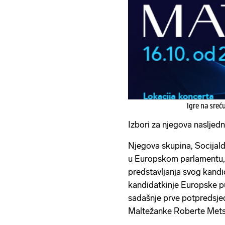
Igre na sreć
Izbori za njegova nasljedn
Njegova skupina, Socijal
u Europskom parlamentu, 
predstavljanja svog kandid
kandidatkinje Europske p
sadašnje prve potpredsje
Maltežanke Roberte Mets