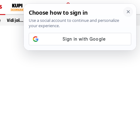
S
PRIJAVA
e
Vidi još…