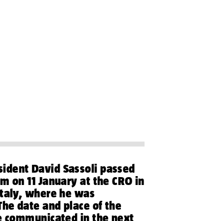
ident
David Sassoli passed
am on 11 January at the CRO in
Italy, where he was
The date and place of the
be communicated in the next