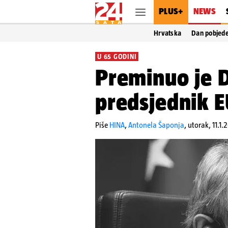
PLUS+
NEWS
Hrvatska
Dan pobjed
U 65 GODINI
Preminuo je D
predsjednik 
Piše
HINA
,
Antonela Šaponja
,
utorak, 11.1