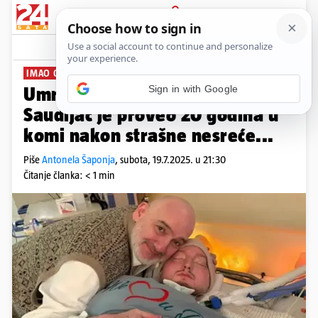
PRIJAVA
News
Komentari
1
IMAO OZBILJNO OŠTEĆENJE MOZGA
Umro je 'Uspavani princ' (36):
Saudijac je proveo 20 godina u
komi nakon strašne nesreće...
Piše
Antonela Šaponja
,
subota, 19.7.2025. u 21:30
Čitanje članka: < 1 min