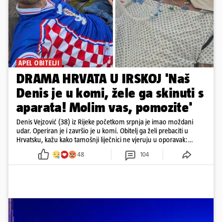
APEL OBITELJI
DRAMA HRVATA U IRSKOJ 'Naš
Denis je u komi, žele ga skinuti s
aparata! Molim vas, pomozite'
Denis Vejzović (38) iz Rijeke početkom srpnja je imao moždani
udar. Operiran je i završio je u komi. Obitelj ga želi prebaciti u
Hrvatsku, kažu kako tamošnji liječnici ne vjeruju u oporavak:
'Imamo 72 sata'
48
104