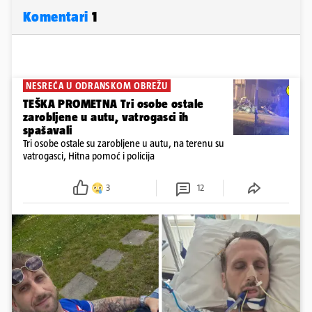
Komentari
1
NESREĆA U ODRANSKOM OBREŽU
TEŠKA PROMETNA Tri osobe ostale
zarobljene u autu, vatrogasci ih
spašavali
Tri osobe ostale su zarobljene u autu, na terenu su
vatrogasci, Hitna pomoć i policija
3
12