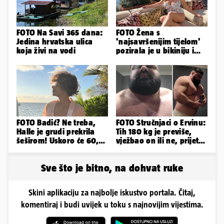
FOTO Na Savi 365 dana:
FOTO Žena s
Jedina hrvatska ulica
'najsavršenijim tijelom'
koja živi na vodi
pozirala je u bikiniju i
pokazala svoje bujne
obline...
FOTO Badić? Ne treba,
FOTO Stručnjaci o Ervinu:
Halle je grudi prekrila
Tih 180 kg je previše,
šeširom! Uskoro će 60,
vježbao on ili ne, prijete
ljetuje u golim izdanjima
mu mnoge komplikacije
Sve što je bitno, na dohvat ruke
Skini aplikaciju za najbolje iskustvo portala. Čitaj,
komentiraj i budi uvijek u toku s najnovijim vijestima.