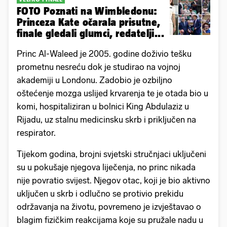
FOTO Poznati na Wimbledonu:
Princeza Kate očarala prisutne,
finale gledali glumci, redatelji...
Princ Al-Waleed je 2005. godine doživio tešku
prometnu nesreću dok je studirao na vojnoj
akademiji u Londonu. Zadobio je ozbiljno
oštećenje mozga uslijed krvarenja te je otada bio u
komi, hospitaliziran u bolnici King Abdulaziz u
Rijadu, uz stalnu medicinsku skrb i priključen na
respirator.
Tijekom godina, brojni svjetski stručnjaci uključeni
su u pokušaje njegova liječenja, no princ nikada
nije povratio svijest. Njegov otac, koji je bio aktivno
uključen u skrb i odlučno se protivio prekidu
održavanja na životu, povremeno je izvještavao o
blagim fizičkim reakcijama koje su pružale nadu u