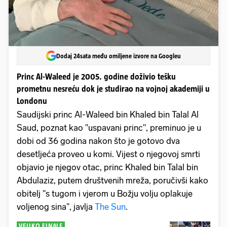
Dodaj 24sata među omiljene izvore na Googleu
Princ Al-Waleed je 2005. godine doživio tešku
prometnu nesreću dok je studirao na vojnoj akademiji u
Londonu
Saudijski princ Al-Waleed bin Khaled bin Talal Al
Saud, poznat kao "uspavani princ", preminuo je u
dobi od 36 godina nakon što je gotovo dva
desetljeća proveo u komi. Vijest o njegovoj smrti
objavio je njegov otac, princ Khaled bin Talal bin
Abdulaziz, putem društvenih mreža, poručivši kako
obitelj "s tugom i vjerom u Božju volju oplakuje
voljenog sina", javlja
The Sun
.
VELIKO FINALE