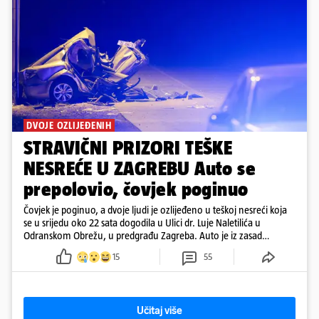
DVOJE OZLIJEĐENIH
STRAVIČNI PRIZORI TEŠKE
NESREĆE U ZAGREBU Auto se
prepolovio, čovjek poginuo
Čovjek je poginuo, a dvoje ljudi je ozlijeđeno u teškoj nesreći koja
se u srijedu oko 22 sata dogodila u Ulici dr. Luje Naletilića u
Odranskom Obrežu, u predgrađu Zagreba. Auto je iz zasad
neutvrđenih razloga sletio s kolnika, a od siline udara vozilo se
15
55
prepolovilo.
Učitaj više