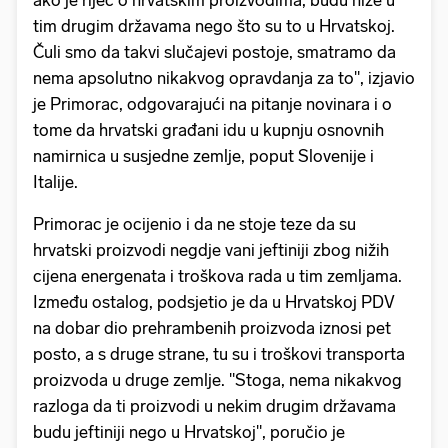
ako je riječ o hrvatskim proizvodima, budu niže u
tim drugim državama nego što su to u Hrvatskoj.
Čuli smo da takvi slučajevi postoje, smatramo da
nema apsolutno nikakvog opravdanja za to", izjavio
je Primorac, odgovarajući na pitanje novinara i o
tome da hrvatski građani idu u kupnju osnovnih
namirnica u susjedne zemlje, poput Slovenije i
Italije.
Primorac je ocijenio i da ne stoje teze da su
hrvatski proizvodi negdje vani jeftiniji zbog nižih
cijena energenata i troškova rada u tim zemljama.
Između ostalog, podsjetio je da u Hrvatskoj PDV
na dobar dio prehrambenih proizvoda iznosi pet
posto, a s druge strane, tu su i troškovi transporta
proizvoda u druge zemlje. "Stoga, nema nikakvog
razloga da ti proizvodi u nekim drugim državama
budu jeftiniji nego u Hrvatskoj", poručio je