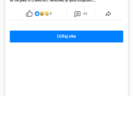
ali navodno se ne radi o težim ozljedama
9
62
Učitaj više