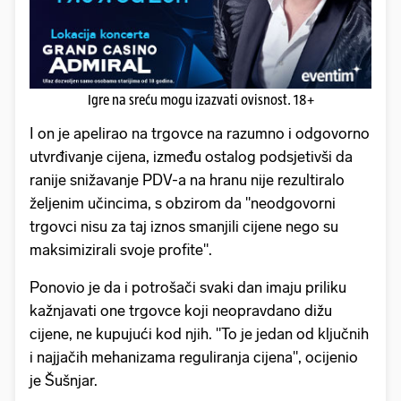
Igre na sreću mogu izazvati ovisnost. 18+
I on je apelirao na trgovce na razumno i odgovorno
utvrđivanje cijena, između ostalog podsjetivši da
ranije snižavanje PDV-a na hranu nije rezultiralo
željenim učincima, s obzirom da "neodgovorni
trgovci nisu za taj iznos smanjili cijene nego su
maksimizirali svoje profite".
Ponovio je da i potrošači svaki dan imaju priliku
kažnjavati one trgovce koji neopravdano dižu
cijene, ne kupujući kod njih. "To je jedan od ključnih
i najjačih mehanizama reguliranja cijena", ocijenio
je Šušnjar.