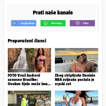
Prati naše kanale
Preporučeni članci
FOTO Vrući kadrovi
Zbog striptizete Daniele
zanosne Brazilke:
NBA zvijezda postala je
Ovakvo tijelo može imati
srpski zet
samo bivša plesačica...