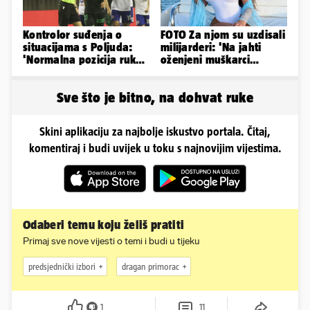
Kontrolor suđenja o
FOTO Za njom su uzdisali
situacijama s Poljuda:
milijarderi: 'Na jahti
'Normalna pozicija ruku
oženjeni muškarci
kod skoka, sve je čisto...'
zaborave na pravila'
Sve što je bitno, na dohvat ruke
Skini aplikaciju za najbolje iskustvo portala. Čitaj,
komentiraj i budi uvijek u toku s najnovijim vijestima.
Odaberi temu koju želiš pratiti
Primaj sve nove vijesti o temi i budi u tijeku
predsjednički izbori
dragan primorac
1
11