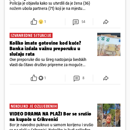
Policija je objavila kako su utvrdili da je žena (36)
nožem ubola partnera (71) koji je na mjestu
preminuo. Imala je 2,03 promila. U nedjelju su je
ispitali i poslali u istražni zatvor
1
54
IZVANREDNE SITUACIJE
Koliko imate gotovine kod kuće?
Banka izdala važnu preporuku u
slučaju rata
Ove preporuke dio su šireg nastojanja švedskih
vlasti da čitavo društvo pripreme za moguće
posljedice vojnih ili kibernetičkih napada
1
8
NEKOLIKO JE OZLIJEĐENIH
VIDEO DRAMA NA PLAŽI Bor se srušio
na kupače u Crikvenici
Bor je navodno puknuo u samom korijenu i srušio
se na plaži u Crikvenici. Nekoliko je ljudi ozlijeđeno,