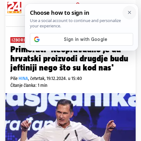
PRIJAVA
News
Komentari
11
IZBORI SU SVE BLIŽE
Primorac: 'Neopravdano je da
hrvatski proizvodi drugdje budu
jeftiniji nego što su kod nas'
Piše
HINA
,
četvrtak, 19.12.2024. u 15:40
Čitanje članka: 1 min