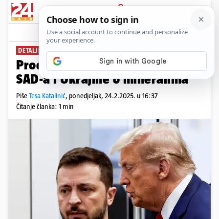
PRIJAVA
News
Komentari
34
DETALJI KLJUČNOG DOGOVORA
Procurio je nacrt sporazuma
SAD-a i Ukrajine o mineralima
Piše
Tesa Katalinić
,
ponedjeljak, 24.2.2025. u 16:37
Čitanje članka: 1 min