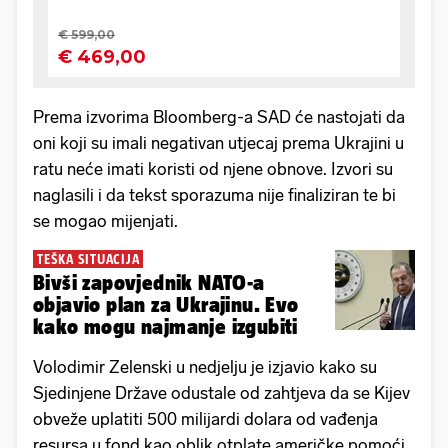
Prema izvorima Bloomberg-a SAD će nastojati da
oni koji su imali negativan utjecaj prema Ukrajini u
ratu neće imati koristi od njene obnove. Izvori su
naglasili i da tekst sporazuma nije finaliziran te bi
se mogao mijenjati.
TEŠKA SITUACIJA
Bivši zapovjednik NATO-a
objavio plan za Ukrajinu. Evo
kako mogu najmanje izgubiti
Volodimir Zelenski u nedjelju je izjavio kako su
Sjedinjene Države odustale od zahtjeva da se Kijev
obveže uplatiti 500 milijardi dolara od vađenja
resursa u fond kao oblik otplate američke pomoći.