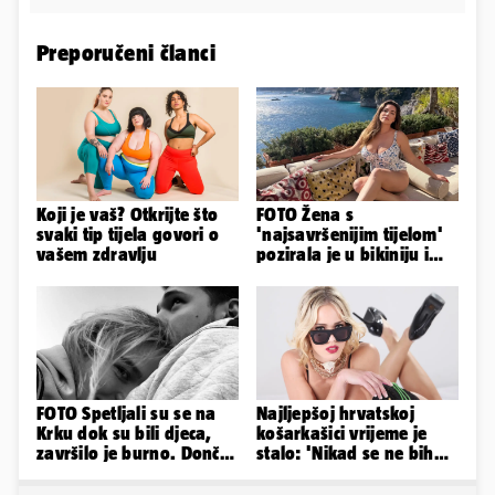
Preporučeni članci
Koji je vaš? Otkrijte što
FOTO Žena s
svaki tip tijela govori o
'najsavršenijim tijelom'
vašem zdravlju
pozirala je u bikiniju i
pokazala svoje bujne
obline...
FOTO Spetljali su se na
Najljepšoj hrvatskoj
Krku dok su bili djeca,
košarkašici vrijeme je
završilo je burno. Dončić
stalo: 'Nikad se ne bih
i Anamaria u novoj fazi
fotografirala za
Playboy...'