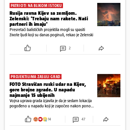
PATRIOTI NA BLIKOM ISTOKU
Rusija ravna Kijev sa zemljom.
Zelenski: 'Trebaju nam rakete. Naši
partneri ih imaju'
Presretači balističkih projektila mogli su spasiti
živote ljudi koji su danas poginuli, rekao je Zelenski
2
PROJEKTILIMA ZASULI GRAD
FOTO Stravičan ruski udar na Kijev,
gore brojne zgrade. U napadu
najmanje 15 ubijenih
Vojna uprava grada izjavila je da je sedam lokacija
pogođeno u napadu koji je započeo nakon ponoći.
Upozorenja na zračni napad na Kijev ostala su na
snazi ​​više od jedan sat.
14
47