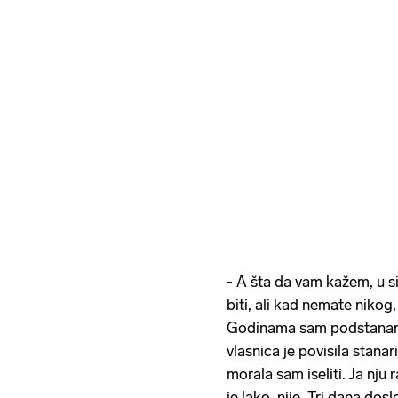
- A šta da vam kažem, u si
biti, ali kad nemate nikog,
Godinama sam podstanar, 
vlasnica je povisila stanari
morala sam iseliti. Ja nju 
je lako, nije. Tri dana dos