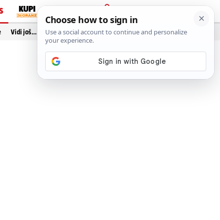
S
PRIJAVA
e
Vidi još…