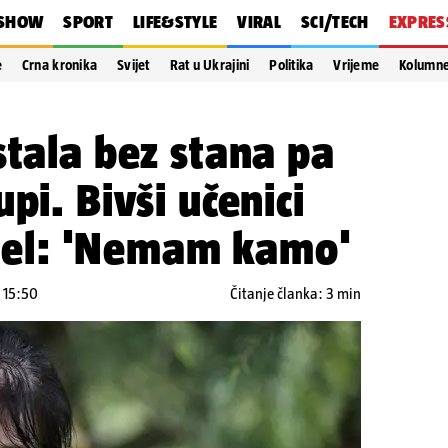
SHOW
SPORT
LIFE&STYLE
VIRAL
SCI/TECH
EXPRES
e
Crna kronika
Svijet
Rat u Ukrajini
Politika
Vrijeme
Kolumn
stala bez stana pa
pi. Bivši učenici
ostel: 'Nemam kamo'
u 15:50
Čitanje članka: 3 min