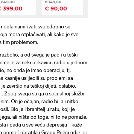
 mogla namirivati svojedobno se
koja mora otplaćivati, ali kako je sve
 s tim problemom.
 razbolio, a od svega je pao i u teški
ijeme je za neku crkavicu radio u jednom
io, no onda je imao operaciju, tj.
a kasnije uslijedili su problemi sa
e završio na teškoj dijeti, oslabio,
. Zbog svega su ga u socijalnoj službi
im. On je očajan, radio bi, ali nitko
i. Bio je i branitelj u ratu, koji je
jega, ali ništa od toga, ni to ne pomaže.
sla i pada u sve veću depresiju - kaže
o pomoć obratila i Gradu Rijeci gdje joj