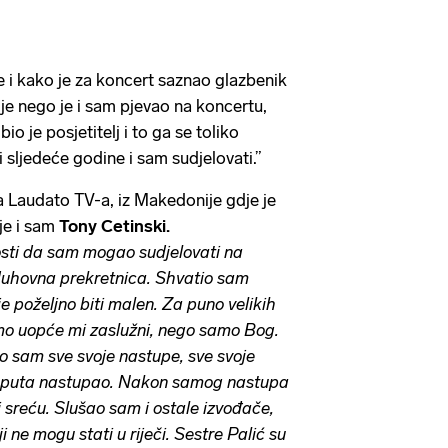
je i kako je za koncert saznao glazbenik
ije nego je i sam pjevao na koncertu,
io je posjetitelj i to ga se toliko
i sljedeće godine i sam sudjelovati.”
 Laudato TV-a, iz Makedonije gdje je
je i sam
Tony Cetinski.
sti da sam mogao sudjelovati na
 duhovna prekretnica. Shvatio sam
je poželjno biti malen. Za puno velikih
smo uopće mi zaslužni, nego samo Bog.
o sam sve svoje nastupe, sve svoje
i puta nastupao. Nakon samog nastupa
i sreću. Slušao sam i ostale izvođače,
 ne mogu stati u riječi. Sestre Palić su