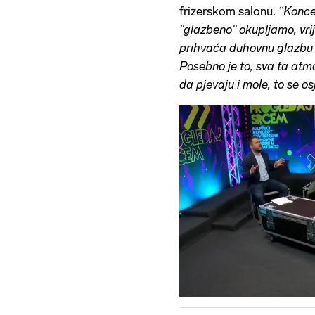
frizerskom salonu.
“Koncer
''glazbeno'' okupljamo, vr
prihvaća duhovnu glazbu i 
Posebno je to, sva ta atmo
da pjevaju i mole, to se os