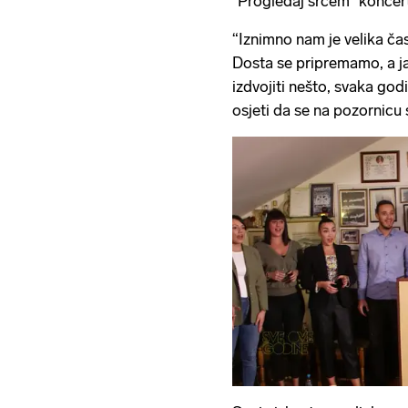
''Progledaj srcem'' koncert
“Iznimno nam je velika čas
Dosta se pripremamo, a ja
izdvojiti nešto, svaka god
osjeti da se na pozornicu s