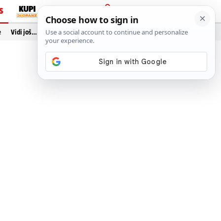
S
PRIJAVA
e
Vidi još…