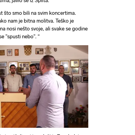
ima, javio se iz Splita.
t što smo bili na svim koncertima.
ko nam je bitna molitva. Teško je
ina nosi nešto svoje, ali svake se godine
e ''spusti nebo''. “