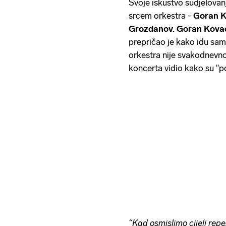
Svoje iskustvo sudjelovanja
srcem orkestra -
Goran K
Grozdanov. Goran Kova
prepričao je kako idu sa
orkestra nije svakodnevno
koncerta vidio kako su ''
“Kad osmislimo cijeli rep