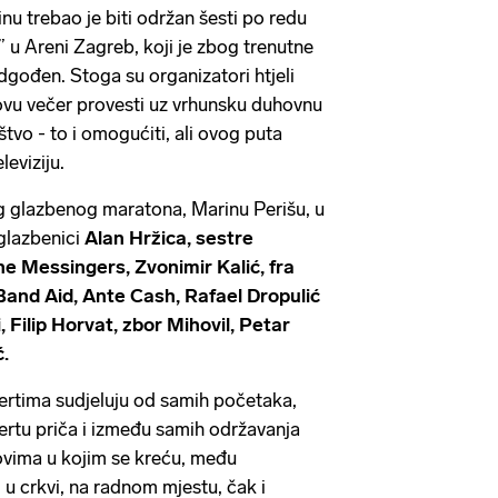
u trebao je biti održan šesti po redu
 u Areni Zagreb, koji je zbog trenutne
dgođen. Stoga su organizatori htjeli
i ovu večer provesti uz vrhunsku duhovnu
ištvo - to i omogućiti, ali ovog puta
eviziju.
g glazbenog maratona, Marinu Perišu, u
 glazbenici
Alan Hržica, sestre
he Messingers, Zvonimir Kalić, fra
Band Aid, Ante Cash, Rafael Dropulić
, Filip Horvat, zbor Mihovil, Petar
ć.
certima sudjeluju od samih početaka,
rtu priča i između samih održavanja
govima u kojim se kreću, među
, u crkvi, na radnom mjestu, čak i