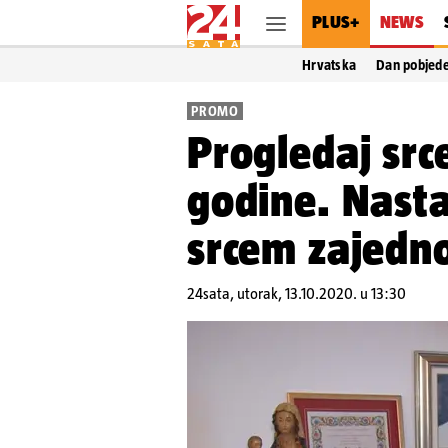
PLUS+
NEWS
Hrvatska
Dan pobjed
PROMO
Progledaj src
godine. Nasta
srcem zajedn
24sata,
utorak, 13.10.2020. u 13:30