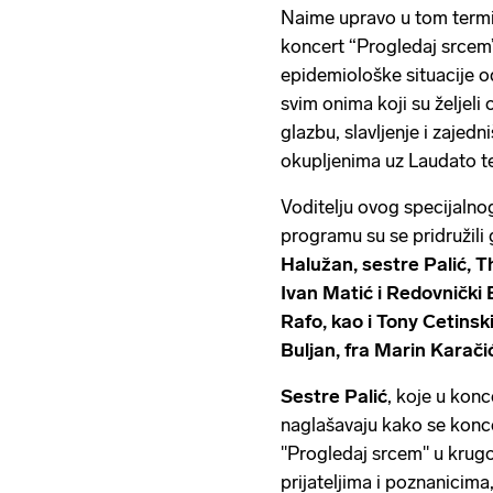
Naime upravo u tom termin
koncert “Progledaj srcem”
epidemiološke situacije o
svim onima koji su željel
glazbu, slavljenje i zajedn
okupljenima uz Laudato tel
Voditelju ovog specijalno
programu su se pridružili
Halužan, sestre Palić, T
Ivan Matić i Redovnički 
Rafo, kao i Tony Cetinski
Buljan, fra Marin Karači
Sestre Palić
, koje u kon
naglašavaju kako se konce
''Progledaj srcem'' u kru
prijateljima i poznanicima