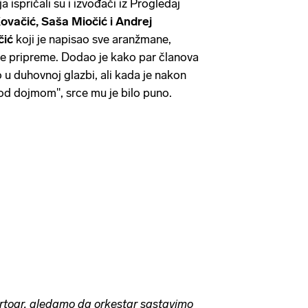
 ispričali su i izvođači iz Progledaj
ovačić, Saša Miočić i Andrej
čić
koji je napisao sve aranžmane,
me pripreme. Dodao je kako par članova
 u duhovnoj glazbi, ali kada je nakon
pod dojmom'', srce mu je bilo puno.
ertoar, gledamo da orkestar sastavimo