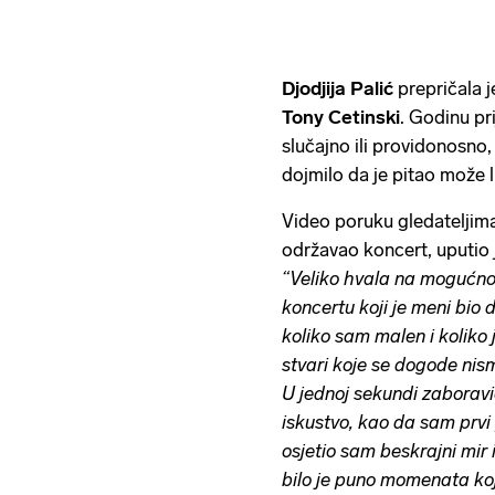
Djodjija Palić
prepričala 
Tony Cetinski
. Godinu pr
slučajno ili providonosno, b
dojmilo da je pitao može l
Video poruku gledateljima
održavao koncert, uputio 
“Veliko hvala na mogućno
koncertu koji je meni bio
koliko sam malen i koliko 
stvari koje se dogode ni
U jednoj sekundi zaboravi
iskustvo, kao da sam prv
osjetio sam beskrajni mir 
bilo je puno momenata koji