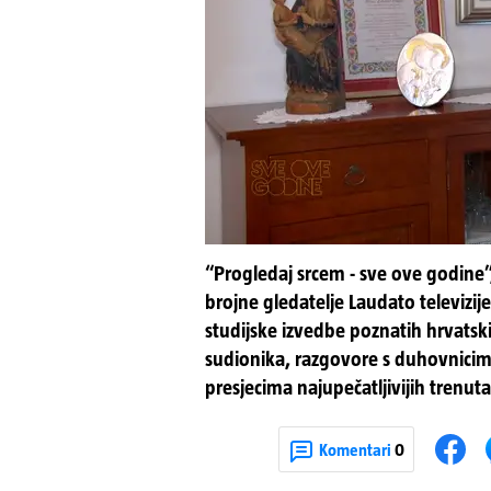
“Progledaj srcem - sve ove godine”,
brojne gledatelje Laudato televizije
studijske izvedbe poznatih hrvats
sudionika, razgovore s duhovnicima
presjecima najupečatljivijih trenut
Komentari
0