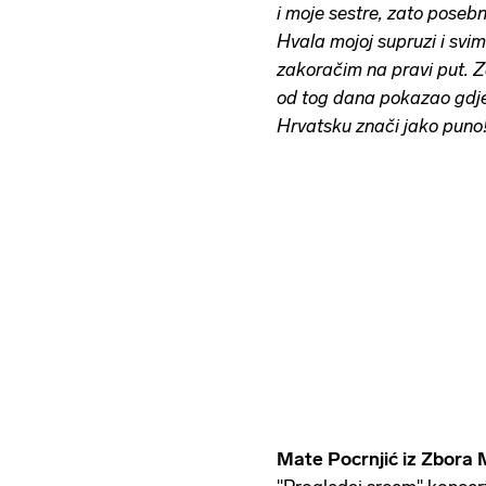
i moje sestre, zato poseb
Hvala mojoj supruzi i svi
zakoračim na pravi put. 
od tog dana pokazao gdje
Hrvatsku znači jako puno
Mate Pocrnjić iz Zbora 