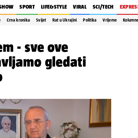
SHOW
SPORT
LIFE&STYLE
VIRAL
SCI/TECH
EXPRES
e
Crna kronika
Svijet
Rat u Ukrajini
Politika
Vrijeme
Kolumn
em - sve ove
vljamo gledati
o