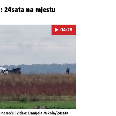
: 24sata na mjestu
04:28
Pokretanje videa...
e nesreće
| Video: Danijela Mikola/24sata