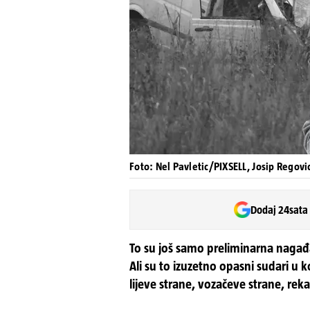
Foto: Nel Pavletic/PIXSELL, Josip Regovi
Dodaj 24sata
To su još samo preliminarna nagađa
Ali su to izuzetno opasni sudari u k
lijeve strane, vozačeve strane, rek