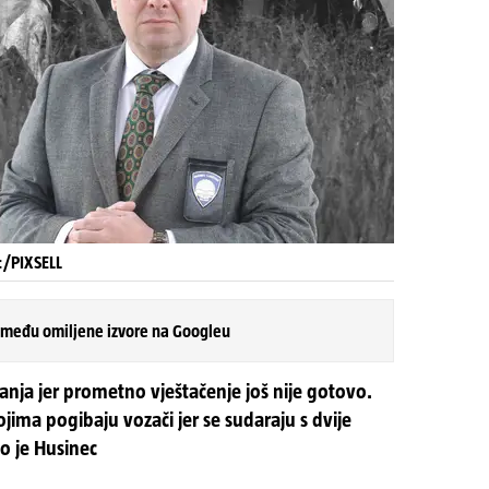
c/PIXSELL
 među omiljene izvore na Googleu
nja jer prometno vještačenje još nije gotovo.
ojima pogibaju vozači jer se sudaraju s dvije
ao je Husinec