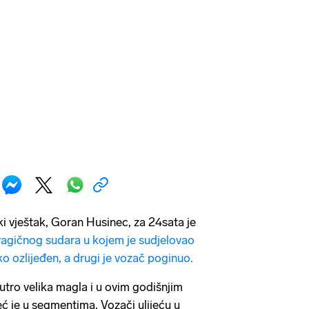
ki vještak, Goran Husinec, za 24sata je
tragičnog sudara u kojem je sudjelovao
ko ozlijeđen, a drugi je vozač poginuo.
jutro velika magla i u ovim godišnjim
ć je u segmentima. Vozači ulijeću u