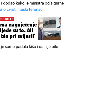
 i dodao kako je ministra od sigurne
no čvrsti i teški terenac.
BOLNICE:
ima nagnječenje
jede su to. Ali
 bio pri svijesti'
a je samo padala kiša i da nije bilo