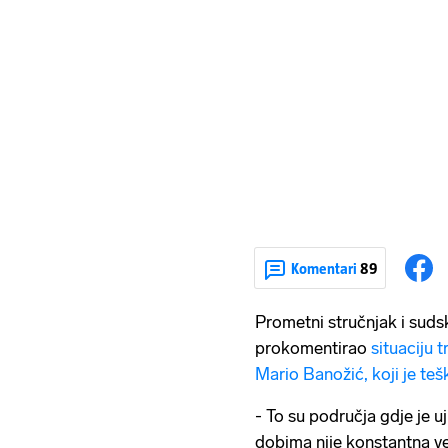
Komentari
89
Prometni stručnjak i suds
prokomentirao
situaciju 
Mario Banožić, koji je teš
- To su područja gdje je u
dobima nije konstantna ve