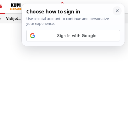
S
PRIJAVA
e
Vidi još…