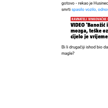
gotovo - rekao je Husinec
smrti
spasilo vozilo, odnos
RAVNATELJ VINKOVAČKE 
VIDEO 'Banožić 
mozga, teške ozl
cijelo je vrijeme
Bi li drugačiji ishod bio d
magle?