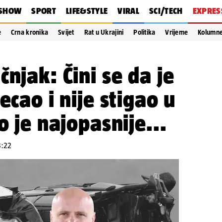
SHOW
SPORT
LIFE&STYLE
VIRAL
SCI/TECH
EXPRES
e
Crna kronika
Svijet
Rat u Ukrajini
Politika
Vrijeme
Kolumn
njak: Čini se da je
ecao i nije stigao u
o je najopasnije...
3:22