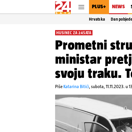
PLUS+
NEWS
Hrvatska
Dan pobjed
HUSINEC ZA 24SATA
Prometni struč
ministar pretj
svoju traku. T
Piše
Katarina Bitići
,
subota, 11.11.2023. u 1