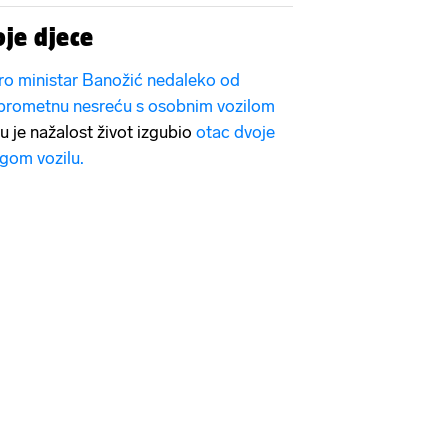
je djece
tro ministar Banožić nedaleko od
 prometnu nesreću s osobnim vozilom
u je nažalost život izgubio
otac dvoje
ugom vozilu.