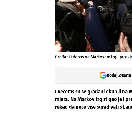
Građani i danas na Markovom trgu prosvje
Dodaj 24sata
I večeras su se građani okupili n
mjera. Na Markov trg stigao je i pr
rekao da neće više surađivati s La