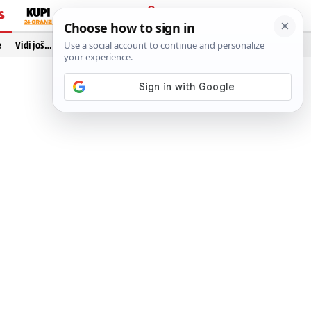
S
PRIJAVA
e
Vidi još…