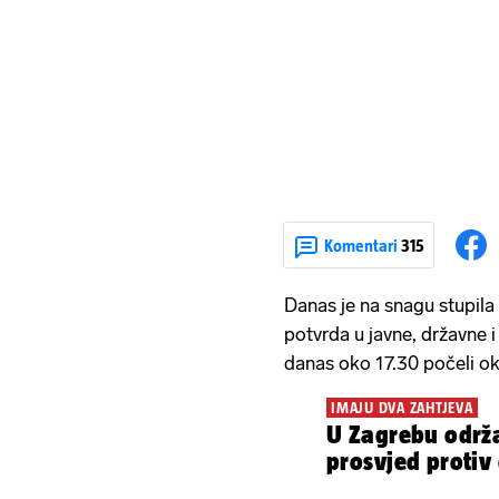
Komentari
315
Danas je na snagu stupila
potvrda u javne, državne i 
danas oko 17.30 počeli o
IMAJU DVA ZAHTJEVA
U Zagrebu održa
prosvjed protiv