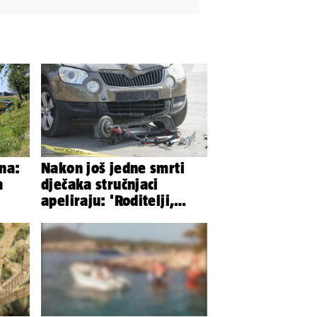
na:
Nakon još jedne smrti
a
dječaka stručnjaci
apeliraju: 'Roditelji,
električni romobili nisu
igračke'