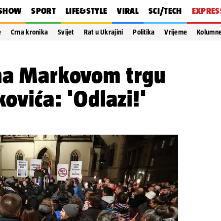
SHOW
SPORT
LIFE&STYLE
VIRAL
SCI/TECH
EXPRES
e
Crna kronika
Svijet
Rat u Ukrajini
Politika
Vrijeme
Kolumn
 na Markovom trgu
kovića: 'Odlazi!'