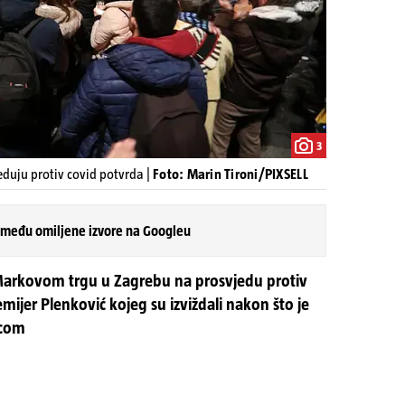
3
duju protiv covid potvrda |
Foto: Marin Tironi/PIXSELL
 među omiljene izvore na Googleu
a Markovom trgu u Zagrebu na prosvjedu protiv
emijer Plenković kojeg su izviždali nakon što je
ucom