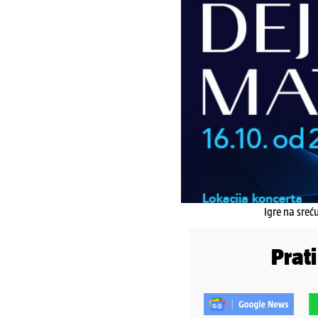
Igre na sreć
Prat