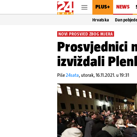
PLUS+
NEWS
Hrvatska
Dan pobjed
NOVI PROSVJED ZBOG MJERA
Prosvjednici
izviždali Plen
Piše
24sata
,
utorak, 16.11.2021. u 19:31