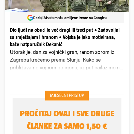
Dodaj 24sata među omiljene izvore na Googleu
Dio ljudi na obuci je već drugi ili treći put • Zadovoljni
su smještajem i hranom • Vojska je jako motivirana,
kaže natporučnik Dekanić
Utorak je, dan za vojnički grah, ranom zorom iz
Zagreba krećemo prema Slunju. Kako se
približavamo vojnom poligonu, uz put nailazimo na
postavljenu bodljikavu žicu i ogradu. Nekoliko
minuta vožnje automobilom od centra grada
dolazimo pred vojni poligon "Eugen Kvaternik".
Dočekuje nas vojnik koji stoji kraj spuštene rampe
na ulazu. Uzima nam osobne iskaznice i u pratnji
bojnice HV-a odlazimo do zapovjedništva. Upravo
na vojnom poligonu u Slunju u tijeku je obuka
pričuvnih vojnika Hrvatske vojske. U