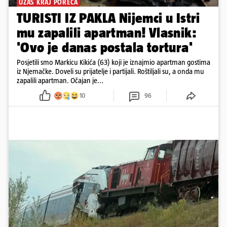
UŽAS KRAJ POREČA
TURISTI IZ PAKLA Nijemci u Istri
mu zapalili apartman! Vlasnik:
'Ovo je danas postala tortura'
Posjetili smo Markicu Kikića (63) koji je iznajmio apartman gostima
iz Njemačke. Doveli su prijatelje i partijali. Roštiljali su, a onda mu
zapalili apartman. Očajan je...
10
96