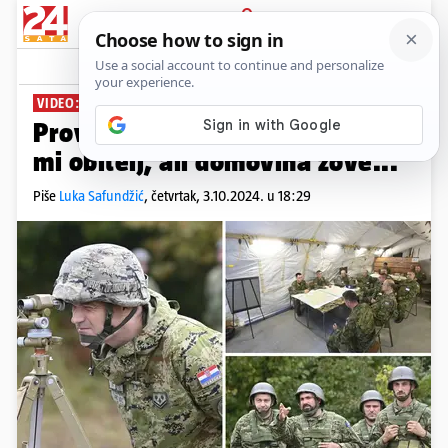
PRIJAVA
News
Komentari
18
VIDEO: REPORTAŽA IZ SLUNJA
PLUS+
Proveli smo dan u vojarni: 'Fali
mi obitelj, ali domovina zove...'
Piše
Luka Safundžić
,
četvrtak, 3.10.2024. u 18:29