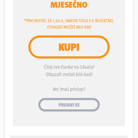
zapovjedništvu nas dočekuje zapovjednik
pukovnije pukovnik Damir Filković.