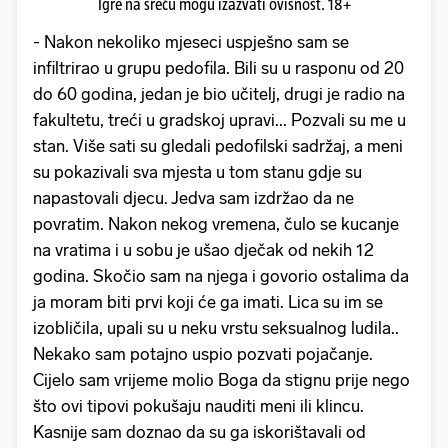
Igre na sreću mogu izazvati ovisnost. 18+
- Nakon nekoliko mjeseci uspješno sam se
infiltrirao u grupu pedofila. Bili su u rasponu od 20
do 60 godina, jedan je bio učitelj, drugi je radio na
fakultetu, treći u gradskoj upravi... Pozvali su me u
stan. Više sati su gledali pedofilski sadržaj, a meni
su pokazivali sva mjesta u tom stanu gdje su
napastovali djecu. Jedva sam izdržao da ne
povratim. Nakon nekog vremena, čulo se kucanje
na vratima i u sobu je ušao dječak od nekih 12
godina. Skočio sam na njega i govorio ostalima da
ja moram biti prvi koji će ga imati. Lica su im se
izobličila, upali su u neku vrstu seksualnog ludila..
Nekako sam potajno uspio pozvati pojačanje.
Cijelo sam vrijeme molio Boga da stignu prije nego
što ovi tipovi pokušaju nauditi meni ili klincu.
Kasnije sam doznao da su ga iskorištavali od