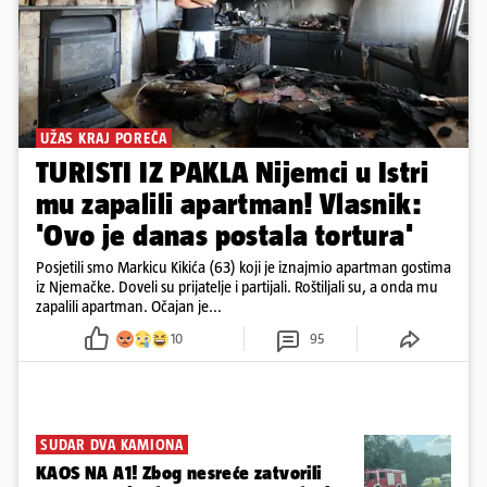
UŽAS KRAJ POREČA
TURISTI IZ PAKLA Nijemci u Istri
mu zapalili apartman! Vlasnik:
'Ovo je danas postala tortura'
Posjetili smo Markicu Kikića (63) koji je iznajmio apartman gostima
iz Njemačke. Doveli su prijatelje i partijali. Roštiljali su, a onda mu
zapalili apartman. Očajan je...
10
95
SUDAR DVA KAMIONA
KAOS NA A1! Zbog nesreće zatvorili