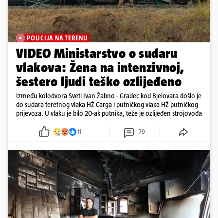
POLICIJA NA TERENU
VIDEO Ministarstvo o sudaru
vlakova: Žena na intenzivnoj,
šestero ljudi teško ozlijeđeno
Između kolodvora Sveti Ivan Žabno - Gradec kod Bjelovara došlo je
do sudara teretnog vlaka HŽ Carga i putničkog vlaka HŽ putničkog
prijevoza. U vlaku je bilo 20-ak putnika, teže je ozlijeđen strojovođa
11
79