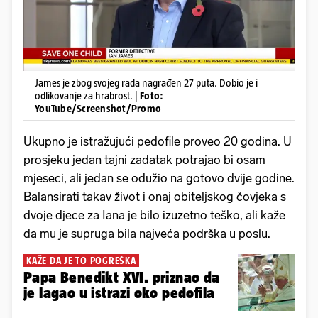
James je zbog svojeg rada nagrađen 27 puta. Dobio je i
odlikovanje za hrabrost. |
Foto:
YouTube/Screenshot/Promo
Ukupno je istražujući pedofile proveo 20 godina. U
prosjeku jedan tajni zadatak potrajao bi osam
mjeseci, ali jedan se odužio na gotovo dvije godine.
Balansirati takav život i onaj obiteljskog čovjeka s
dvoje djece za Iana je bilo izuzetno teško, ali kaže
da mu je supruga bila najveća podrška u poslu.
KAŽE DA JE TO POGREŠKA
Papa Benedikt XVI. priznao da
je lagao u istrazi oko pedofila