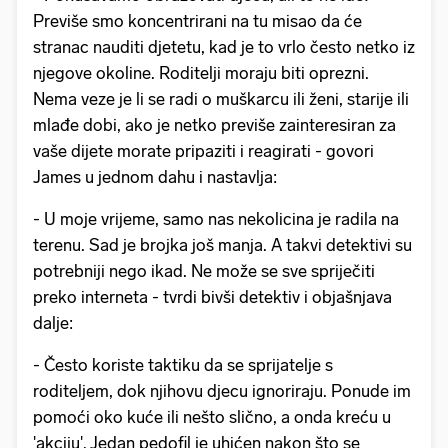
Previše smo koncentrirani na tu misao da će
stranac nauditi djetetu, kad je to vrlo često netko iz
njegove okoline. Roditelji moraju biti oprezni.
Nema veze je li se radi o muškarcu ili ženi, starije ili
mlađe dobi, ako je netko previše zainteresiran za
vaše dijete morate pripaziti i reagirati - govori
James u jednom dahu i nastavlja:
- U moje vrijeme, samo nas nekolicina je radila na
terenu. Sad je brojka još manja. A takvi detektivi su
potrebniji nego ikad. Ne može se sve spriječiti
preko interneta - tvrdi bivši detektiv i objašnjava
dalje:
- Često koriste taktiku da se sprijatelje s
roditeljem, dok njihovu djecu ignoriraju. Ponude im
pomoći oko kuće ili nešto slično, a onda kreću u
'akciju'. Jedan pedofil je uhićen nakon što se