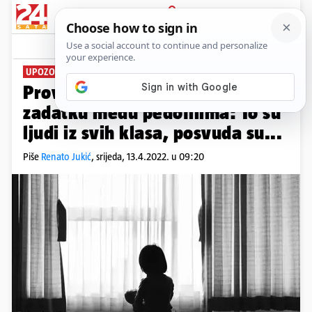
PRIJAVA
News
Komentari
17
UPOZORIO SVE RODITELJE
Proveo je 20 godina na tajnom
zadatku među pedofilima: To su
ljudi iz svih klasa, posvuda su...
Piše
Renato Jukić
,
srijeda, 13.4.2022. u 09:20