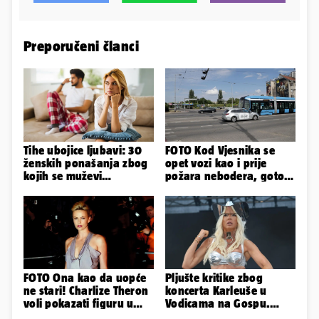
Preporučeni članci
Tihe ubojice ljubavi: 30
FOTO Kod Vjesnika se
ženskih ponašanja zbog
opet vozi kao i prije
kojih se muževi
požara nebodera, gotovi
emocionalno distanciraju
radovi i na Deželićevoj
FOTO Ona kao da uopće
Pljušte kritike zbog
ne stari! Charlize Theron
koncerta Karleuše u
voli pokazati figuru u
Vodicama na Gospu.
golišavim izdanjima...
Gradonačelnik: