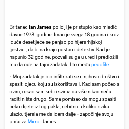
Britanac
Ian James
policiji je pristupio kao mladić
davne 1978. godine. Imao je svega 18 godina i kroz
iduće desetljeće se penjao po hijerarhijskoj
ljestvici, da bi na kraju postao i detektiv. Kad je
napunio 32 godine, pozvali su ga u ured i predložili
mu da ode na tajni zadatak. I to među
pedofile
.
- Moj zadatak je bio infiltrirati se u njihovo društvo i
spasiti djecu koju su iskorištavali. Kad sam počeo s
ovim, rekao sam sebi i svima da više nikad neću
raditi ništa drugo. Sama pomisao da mogu spasiti
neko dijete iz tog pakla, nebitno u koliko rizika
ulazio, tjerala me da idem dalje - započinje svoju
priču za
Mirror
James.