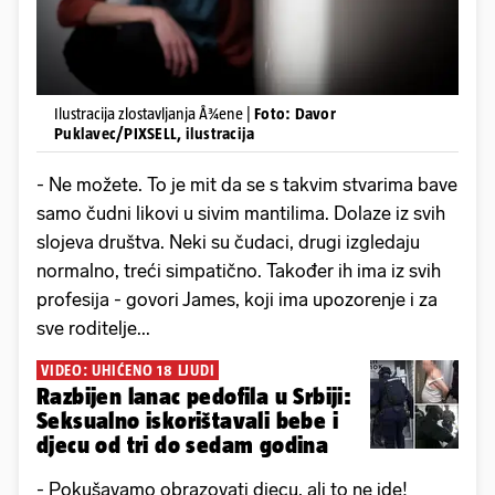
Ilustracija zlostavljanja Å¾ene |
Foto: Davor
Puklavec/PIXSELL, ilustracija
- Ne možete. To je mit da se s takvim stvarima bave
samo čudni likovi u sivim mantilima. Dolaze iz svih
slojeva društva. Neki su čudaci, drugi izgledaju
normalno, treći simpatično. Također ih ima iz svih
profesija - govori James, koji ima upozorenje i za
sve roditelje...
VIDEO: UHIĆENO 18 LJUDI
Razbijen lanac pedofila u Srbiji:
Seksualno iskorištavali bebe i
djecu od tri do sedam godina
- Pokušavamo obrazovati djecu, ali to ne ide!