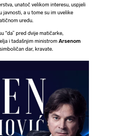
stva, unatoč velikom interesu, uspjeli
u javnosti, a u tome su im uvelike
atičnom uredu.
 su “da” pred dvije matičarke,
elja i tadašnjim ministrom
Arsenom
 simboličan dar, kravate.