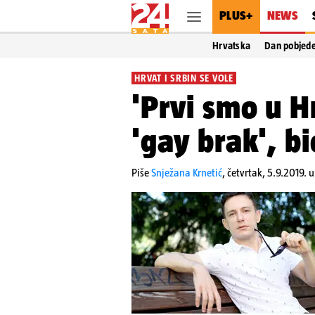
PLUS+
NEWS
Hrvatska
Dan pobjed
HRVAT I SRBIN SE VOLE
'Prvi smo u Hr
'gay brak', bi
Piše
Snježana Krnetić
,
četvrtak, 5.9.2019. 