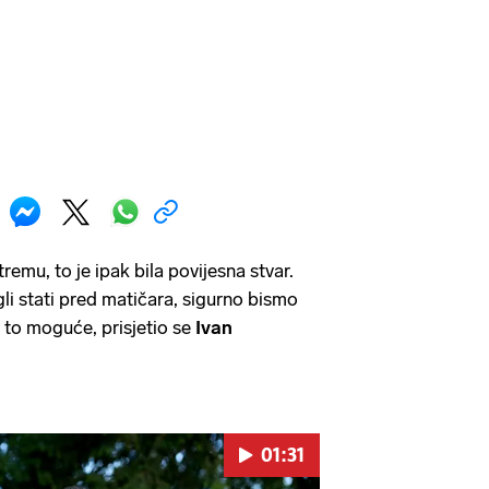
remu, to je ipak bila povijesna stvar.
i stati pred matičara, sigurno bismo
e to moguće, prisjetio se
Ivan
01:31