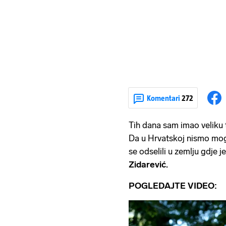
Komentari
272
Tih dana sam imao veliku t
Da u Hrvatskoj nismo mogl
se odselili u zemlju gdje j
Zidarević.
POGLEDAJTE VIDEO: