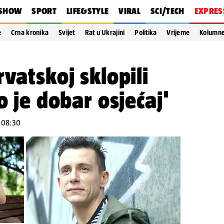
SHOW
SPORT
LIFE&STYLE
VIRAL
SCI/TECH
EXPRES
e
Crna kronika
Svijet
Rat u Ukrajini
Politika
Vrijeme
Kolumn
vatskoj sklopili
o je dobar osjećaj'
u 08:30