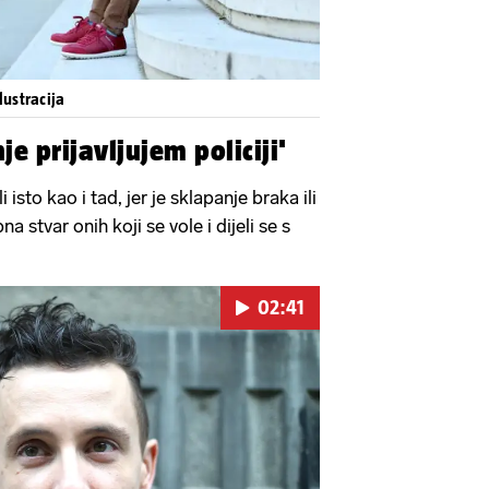
lustracija
nje prijavljujem policiji'
 isto kao i tad, jer je sklapanje braka ili
 stvar onih koji se vole i dijeli se s
02:41
Pokretanje videa...