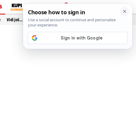
S
PRIJAVA
e
Vidi još…