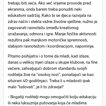
trebaju biti veća. Ako već vrijeme provode pred
ekranima, onda barem treba ponuditi neki
edukativni sadržaj. Kako bi se djeca razvijala na
zdrav način i stekla važne životne vještine, nužno je
zagovarati ravnotežu između kreativnog
izražavanja, odmora i igre. Manje fizičke aktivnosti
rezultira pak manjkom motoričke spremnosti,
slabijom ravnotežom i koordinacijom, napominje.
Pitamo psihijatra i o tome da mladi, kad izlaze,
danas u velikoj mjeri izlaze u skupe klubove, na fine
večere, zahvaljujući dobrom standardu svojih
roditelja žive na "visokoj nozi", ponašajući se kao
situirani 40-godišnjaci. Treba li u mladosti ipak
malo "ludovati", je li to zdravije?
- Bogatiji roditelji mogu omogućiti bolju edukaciju
ili neka luksuznija putovanja koja će mladima