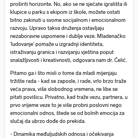
proširiti horizonte. No, ako se ne sjećate igrališta ili
klupice u parku s ekipom iz škole, možete ostati
bitno zakinuti u svome socijalnom i emocionalnom
razvoju. Upravo takva druženja ostavljaju
nezaboravne uspomene i dublje veze. Mladenačko
'ludovanje' pomaže u izgradnji identiteta,
istraživanju granica i razvijanju vještina poput
snalažljivosti i kreativnosti, odgovara nam dr. Ćelić.
Pitamo ga i što misli o tome da mladi mijenjaju
tržište rada - kad se zaposle, i rade, vrlo brzo traže
veća prava, više slobodnog vremena, ne libe se
pitati povišicu. Privatno, kad traže vezu, partnera, u
prvo vrijeme veze to je više probni poslovni nego
emocionalni odnos, štede se od bolnih emocija za
slučaj da ubrzo dođe do prekida.
- Dinamika međuljudskih odnosa i očekivanja