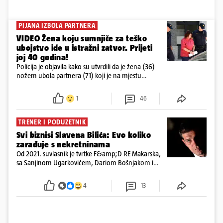
PIJANA IZBOLA PARTNERA
VIDEO Žena koju sumnjiče za teško
ubojstvo ide u istražni zatvor. Prijeti
joj 40 godina!
Policija je objavila kako su utvrdili da je žena (36)
nožem ubola partnera (71) koji je na mjestu
preminuo. Imala je 2,03 promila. U nedjelju su je
ispitali i poslali u istražni zatvor
1
46
TRENER I PODUZETNIK
Svi biznisi Slavena Bilića: Evo koliko
zarađuje s nekretninama
Od 2021. suvlasnik je tvrtke F&amp;D RE Makarska,
sa Sanjinom Ugarkovićem, Dariom Bošnjakom i
Dobrislavom Hrkaćem. Tvrtka je registrirana za
poslovanje nekretninama, a od osnutka nema
4
13
zaposlenih