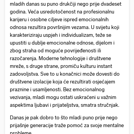
mladih danas su puno drukčiji nego prije dvadeset
godina. Veća usredotočenost na profesionalnu
karijeru i osobne ciljeve ispred emocionalnih
odnosa rezultira površnijim vezama. U svijetu koji
karakteriziraju uspjeh i individualizam, teže se
upustiti u dublje emocionalne odnose, dijelom i
zbog straha od moguće povrijeđenosti ili
razočarenja. Moderne tehnologije i društvene
mreže, s druge strane, promiču kulturu instant
zadovoljstva. Sve to u konačnici može dovesti do
društvene izolacije koja će rezultirati osjećajem
praznine i usamljenosti. Bez emocionalnog
vezivanja, mladi mogu ostati uskraćeni u važnim
aspektima ljubavi i prijateljstva, smatra stručnjak.
Danas je pak dobro to što mladi puno prije nego
prijašnje generacije traže pomoć za svoje mentalne
probleme.