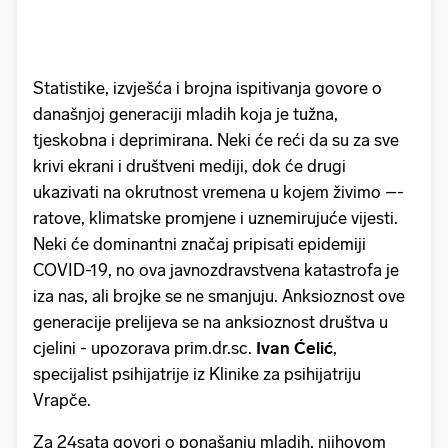
Statistike, izvješća i brojna ispitivanja govore o
današnjoj generaciji mladih koja je tužna,
tjeskobna i deprimirana. Neki će reći da su za sve
krivi ekrani i društveni mediji, dok će drugi
ukazivati na okrutnost vremena u kojem živimo –-
ratove, klimatske promjene i uznemirujuće vijesti.
Neki će dominantni značaj pripisati epidemiji
COVID-19, no ova javnozdravstvena katastrofa je
iza nas, ali brojke se ne smanjuju. Anksioznost ove
generacije prelijeva se na anksioznost društva u
cjelini - upozorava prim.dr.sc.
Ivan Ćelić
,
specijalist psihijatrije iz Klinike za psihijatriju
Vrapče.
Za 24sata govori o ponašanju mladih, njihovom