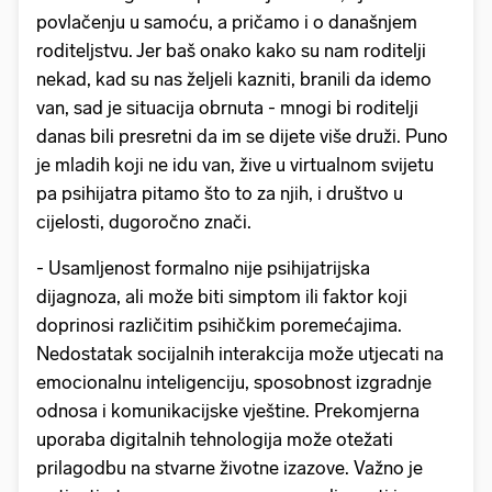
povlačenju u samoću, a pričamo i o današnjem
roditeljstvu. Jer baš onako kako su nam roditelji
nekad, kad su nas željeli kazniti, branili da idemo
van, sad je situacija obrnuta - mnogi bi roditelji
danas bili presretni da im se dijete više druži. Puno
je mladih koji ne idu van, žive u virtualnom svijetu
pa psihijatra pitamo što to za njih, i društvo u
cijelosti, dugoročno znači.
- Usamljenost formalno nije psihijatrijska
dijagnoza, ali može biti simptom ili faktor koji
doprinosi različitim psihičkim poremećajima.
Nedostatak socijalnih interakcija može utjecati na
emocionalnu inteligenciju, sposobnost izgradnje
odnosa i komunikacijske vještine. Prekomjerna
uporaba digitalnih tehnologija može otežati
prilagodbu na stvarne životne izazove. Važno je