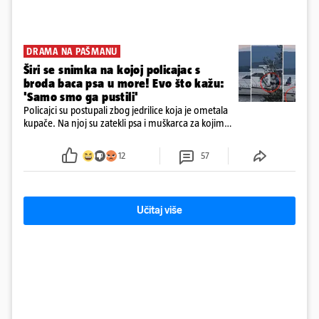
DRAMA NA PAŠMANU
Širi se snimka na kojoj policajac s
broda baca psa u more! Evo što kažu:
'Samo smo ga pustili'
Policajci su postupali zbog jedrilice koja je ometala
kupače. Na njoj su zatekli psa i muškarca za kojim
se od ranije trage. Muškarac je pružao otpor te su
ga uhitili, a psa je preuzeo komunalni redar
12
57
Učitaj više