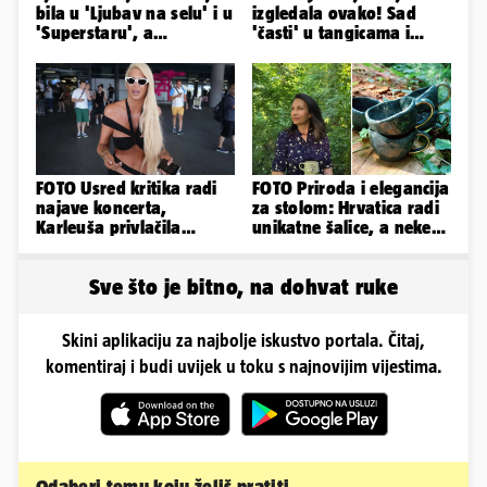
bila u 'Ljubav na selu' i u
izgledala ovako! Sad
'Superstaru', a
'časti' u tangicama i
pogledajte kako sada
bikiniju, ali išla je 'pod
izgleda
nož'...
FOTO Usred kritika radi
FOTO Priroda i elegancija
najave koncerta,
za stolom: Hrvatica radi
Karleuša privlačila
unikatne šalice, a neke
mnoge poglede na
krasi pravo zlato
aerodromu
Sve što je bitno, na dohvat ruke
Skini aplikaciju za najbolje iskustvo portala. Čitaj,
komentiraj i budi uvijek u toku s najnovijim vijestima.