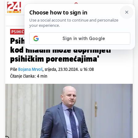
PRIJAVA
News
Komentari
0
PSIHIČKO STANJE MLADIH
Psihijatar Ćelić: 'Usamljenost
kod mladih može doprinijeti
psihičkim poremećajima'
Piše
Bojana Mrvoš
,
srijeda, 23.10.2024. u 16:08
Čitanje članka: 4 min