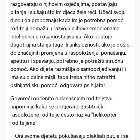
razgovaraju o njihovim osjećajima, postavljaju
pitanja i slušaju što im djeca žele reći. Učeći svoju
djecu da prepoznaju kada im je potrebna pomoć,
roditelji pomažu u razvoju njihove emocionalne
inteligencije i osamostaljivanju. Ako postoje
dugotrajna stanja tuge ili anksioznosti, ako je došlo
do značajnih promjena u raspoloženju, ponašanju,
apetitu ili spavanju, potrebno je potražiti stručnu
pomoć. Ako dijete razmišlja o samoozljeđivanju ili
ima suicidalne misli, tada treba hitno zatražiti
psihijatrijsku pomoć, odgovara psihijatar.
Govoreći općenito o današnjem roditeljstvu,
napominje kako se pretjerano zaštitnički
raspoložene roditelje često naziva "helikopter
roditeljima"
- Oni svome djetetu pokušavaju olakšati put, ali se