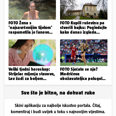
FOTO Žena s
FOTO Kupili ruševinu pa
'najsavršenijim tijelom'
stvorili bajku: Pogledajte
raspametila je fanove
kako danas izgleda
zaigranim fotkama iz
dvorac u Zagorju
plićaka
Veliki tjedni horoskop:
FOTO Sjećate se nje?
Strijelac mijenja stavove,
Modrićeva
Lav žudi za boljom
obožavateljica polugola
plaćom, Bik je rastresen
uletjela na finale LP. Evo
što radi danas
Sve što je bitno, na dohvat ruke
Skini aplikaciju za najbolje iskustvo portala. Čitaj,
komentiraj i budi uvijek u toku s najnovijim vijestima.