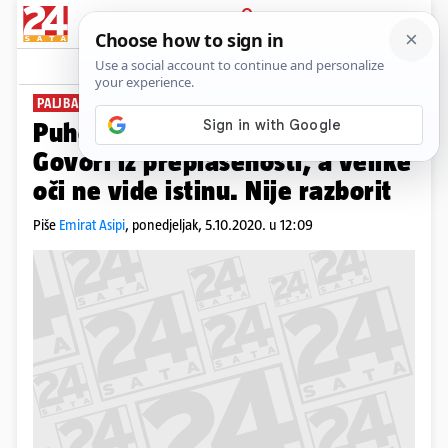
PRIJAVA
News
Komentari
171
PALJBA SE NASTAVLJA
Puhovski uzvratio Milanoviću:
Govori iz preplašenosti, a velike
oči ne vide istinu. Nije razborit
Piše
Emirat Asipi
,
ponedjeljak, 5.10.2020. u 12:09