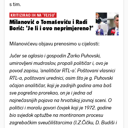
s tim.
KRITIZIRAO IH NA 'FEJSU'
Milanović o Tomaševiću i Radi
Borić: 'Je li i ovo neprimjereno?'
Milanovićevu objavu prenosimo u cijelosti:
Jučer se oglasio i gospodin Žarko Puhovski,
umirovljeni mudroslov, propali političar i, ovo je
povod zapisu, ‘analitičar RTL-a’. Poštovani vlasnici
RTL-a, poštovani urednici, osim što je g. Puhovski
očajan analitičar, koji je zadnjih godina ama baš
sve pogrešno prorekao, on je i jedna od
najnečasnijih pojava na hrvatskoj javnoj sceni. O
politici i moralu govori čovjek koji je 1972. godine
bio svjedok optužbe na montiranom procesu
zagrebačkim sveučilištarcima (I.Z.Čičku, D. Budiši i