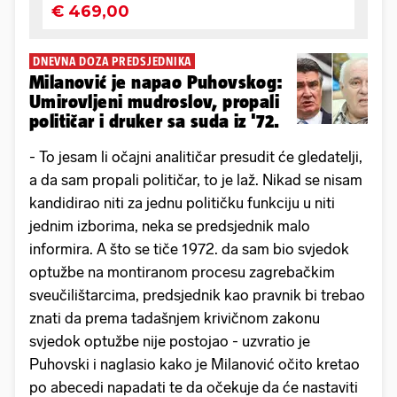
DNEVNA DOZA PREDSJEDNIKA
Milanović je napao Puhovskog:
Umirovljeni mudroslov, propali
političar i druker sa suda iz '72.
- To jesam li očajni analitičar presudit će gledatelji,
a da sam propali političar, to je laž. Nikad se nisam
kandidirao niti za jednu političku funkciju u niti
jednim izborima, neka se predsjednik malo
informira. A što se tiče 1972. da sam bio svjedok
optužbe na montiranom procesu zagrebačkim
sveučilištarcima, predsjednik kao pravnik bi trebao
znati da prema tadašnjem krivičnom zakonu
svjedok optužbe nije postojao - uzvratio je
Puhovski i naglasio kako je Milanović očito kretao
po abecedi napadati te da očekuje da će nastaviti