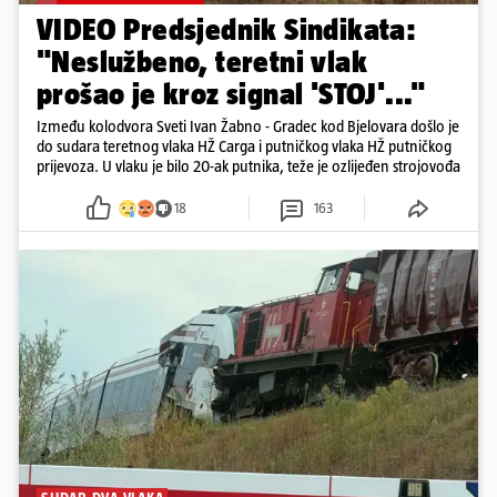
VIDEO Predsjednik Sindikata:
"Neslužbeno, teretni vlak
prošao je kroz signal 'STOJ'..."
Između kolodvora Sveti Ivan Žabno - Gradec kod Bjelovara došlo je
do sudara teretnog vlaka HŽ Carga i putničkog vlaka HŽ putničkog
prijevoza. U vlaku je bilo 20-ak putnika, teže je ozlijeđen strojovođa
18
163