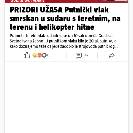
SUDAR DVA VLAKA
PRIZORI UŽASA Putnički vlak
smrskan u sudaru s teretnim, na
terenu i helikopter hitne
Putnički i teretni vlak sudarili su se iza 10 sati između Gradeca i
Svetog Ivana žabno. U putničkom vlaku bilo je 20-ak putnika, a
kako doznajemo teže ozljede zadobio je strojovođa putničkog
vlaka. Zatvoren je promet, a fotoreporteri Prigorskog objavili su
6
47
prve snimke s mjesta sudara