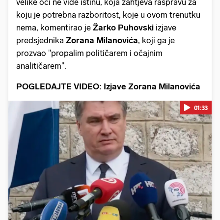
velike oči ne vide istinu, koja zahtjeva raspravu za
koju je potrebna razboritost, koje u ovom trenutku
nema, komentirao je
Žarko Puhovski
izjave
predsjednika
Zorana Milanovića
, koji ga je
prozvao "propalim političarem i očajnim
analitičarem".
POGLEDAJTE VIDEO: Izjave Zorana Milanovića
01:33
Pokretanje videa...