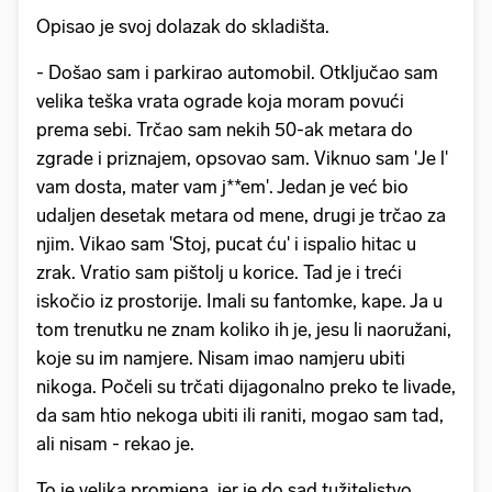
Opisao je svoj dolazak do skladišta.
- Došao sam i parkirao automobil. Otključao sam
velika teška vrata ograde koja moram povući
prema sebi. Trčao sam nekih 50-ak metara do
zgrade i priznajem, opsovao sam. Viknuo sam 'Je l'
vam dosta, mater vam j**em'. Jedan je već bio
udaljen desetak metara od mene, drugi je trčao za
njim. Vikao sam 'Stoj, pucat ću' i ispalio hitac u
zrak. Vratio sam pištolj u korice. Tad je i treći
iskočio iz prostorije. Imali su fantomke, kape. Ja u
tom trenutku ne znam koliko ih je, jesu li naoružani,
koje su im namjere. Nisam imao namjeru ubiti
nikoga. Počeli su trčati dijagonalno preko te livade,
da sam htio nekoga ubiti ili raniti, mogao sam tad,
ali nisam - rekao je.
To je velika promjena, jer je do sad tužiteljstvo