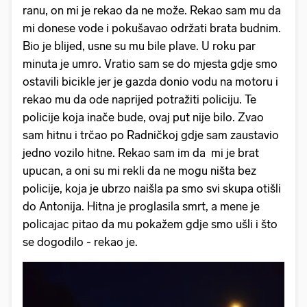
ranu, on mi je rekao da ne može. Rekao sam mu da
mi donese vode i pokušavao održati brata budnim.
Bio je blijed, usne su mu bile plave. U roku par
minuta je umro. Vratio sam se do mjesta gdje smo
ostavili bicikle jer je gazda donio vodu na motoru i
rekao mu da ode naprijed potražiti policiju. Te
policije koja inače bude, ovaj put nije bilo. Zvao
sam hitnu i trčao po Radničkoj gdje sam zaustavio
jedno vozilo hitne. Rekao sam im da mi je brat
upucan, a oni su mi rekli da ne mogu ništa bez
policije, koja je ubrzo naišla pa smo svi skupa otišli
do Antonija. Hitna je proglasila smrt, a mene je
policajac pitao da mu pokažem gdje smo ušli i što
se dogodilo - rekao je.