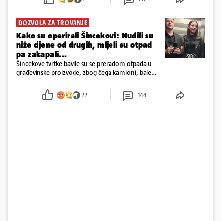
DOZVOLA ZA TROVANJE
Kako su operirali Šincekovi: Nudili su
niže cijene od drugih, mljeli su otpad
pa zakapali...
Šincekove tvrtke bavile su se preradom otpada u
građevinske proizvode, zbog čega kamioni, bale
plastike i samljeveni materijal dugo nisu izazivali
sumnju
22
144