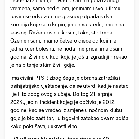
incidenata u karijeri. Radio sam na pola radnog
vremena, samo nedjeljom, jer imam i svoju firmu,
bavim se odvozom neopasnog otpada s dva
kombija koje sam kupio, jedan na kredit, jedan na
leasing. Režem živicu, kosim, tako, što treba.
Oženjen sam, imamo četvero djece od kojih je
jedna kćer bolesna, ne hoda i ne priča, ima osam
godina. Živimo u kući koja je još u izgradnji - rekao
je na pitanje s kim živi i gdje.
Ima civilni PTSP, zbog čega je obrana zatražila i
psihijatrijsko vještačenje, da se utvrdi kad je nastao
i je li to zbog ovog slučaja. Do tog 21. srpnja
2024., jedini incident kojeg je doživio je 2012.
godine, kad se vraćao iz smjene u noćnom klubu
gdje je bio zaštitar, i u trgovini zatekao dva mladića
kako pokušavaju ukrasti vino.