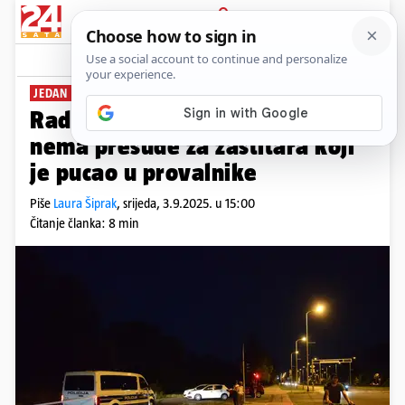
PRIJAVA
News
Komentari
13
JEDAN MRTAV
Radit će se rekonstrukcija: Još
nema presude za zaštitara koji
je pucao u provalnike
Piše
Laura Šiprak
,
srijeda, 3.9.2025. u 15:00
Čitanje članka: 8 min