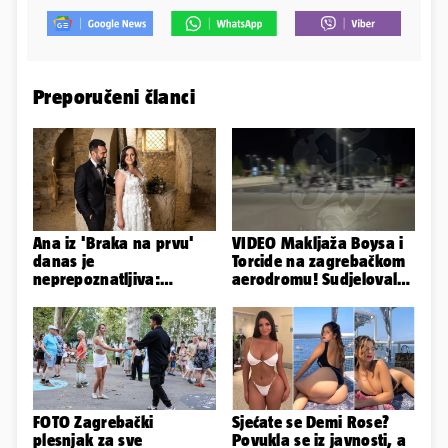
Preporučeni članci
Ana iz 'Braka na prvu'
VIDEO Makljaža Boysa i
danas je
Torcide na zagrebačkom
neprepoznatljiva:
aerodromu! Sudjelovalo
Odselila je iz Hrvatske, a
je čak 50 huligana
ovako sad izgleda
FOTO Zagrebački
Sjećate se Demi Rose?
plesnjak za sve
Povukla se iz javnosti, a