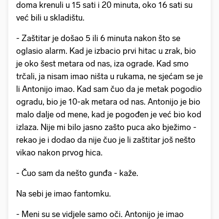
doma krenuli u 15 sati i 20 minuta, oko 16 sati su
već bili u skladištu.
- Zaštitar je došao 5 ili 6 minuta nakon što se
oglasio alarm. Kad je izbacio prvi hitac u zrak, bio
je oko šest metara od nas, iza ograde. Kad smo
trčali, ja nisam imao ništa u rukama, ne sjećam se je
li Antonijo imao. Kad sam čuo da je metak pogodio
ogradu, bio je 10-ak metara od nas. Antonijo je bio
malo dalje od mene, kad je pogođen je već bio kod
izlaza. Nije mi bilo jasno zašto puca ako bježimo -
rekao je i dodao da nije čuo je li zaštitar još nešto
vikao nakon prvog hica.
- Čuo sam da nešto gunđa - kaže.
Na sebi je imao fantomku.
- Meni su se vidjele samo oči. Antonijo je imao