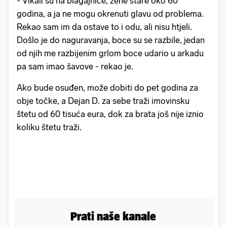
- Vikali su na blagajnice, žene stare oko 60
godina, a ja ne mogu okrenuti glavu od problema.
Rekao sam im da ostave to i odu, ali nisu htjeli.
Došlo je do naguravanja, boce su se razbile, jedan
od njih me razbijenim grlom boce udario u arkadu
pa sam imao šavove - rekao je.
Ako bude osuđen, može dobiti do pet godina za
obje točke, a Dejan D. za sebe traži imovinsku
štetu od 60 tisuća eura, dok za brata još nije iznio
koliku štetu traži.
Prati naše kanale