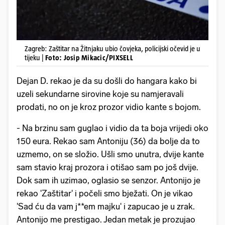
Zagreb: Zaštitar na Žitnjaku ubio čovjeka, policijski očevid je u
tijeku |
Foto: Josip Mikacic/PIXSELL
Dejan D. rekao je da su došli do hangara kako bi
uzeli sekundarne sirovine koje su namjeravali
prodati, no on je kroz prozor vidio kante s bojom.
- Na brzinu sam guglao i vidio da ta boja vrijedi oko
150 eura. Rekao sam Antoniju (36) da bolje da to
uzmemo, on se složio. Ušli smo unutra, dvije kante
sam stavio kraj prozora i otišao sam po još dvije.
Dok sam ih uzimao, oglasio se senzor. Antonijo je
rekao 'Zaštitar' i počeli smo bježati. On je vikao
'Sad ću da vam j**em majku' i zapucao je u zrak.
Antonijo me prestigao. Jedan metak je prozujao