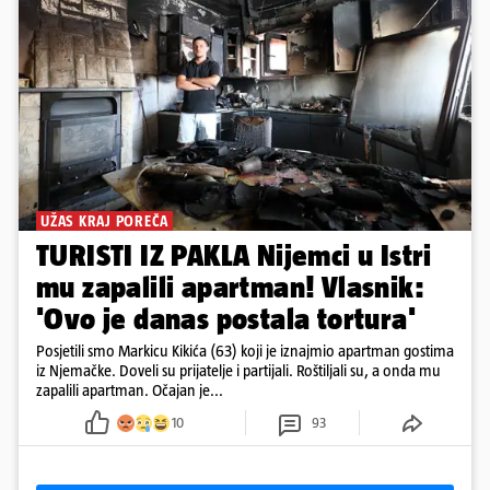
UŽAS KRAJ POREČA
TURISTI IZ PAKLA Nijemci u Istri
mu zapalili apartman! Vlasnik:
'Ovo je danas postala tortura'
Posjetili smo Markicu Kikića (63) koji je iznajmio apartman gostima
iz Njemačke. Doveli su prijatelje i partijali. Roštiljali su, a onda mu
zapalili apartman. Očajan je...
10
93