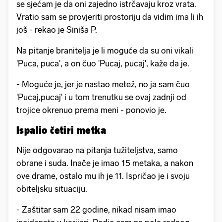
se sjećam je da oni zajedno istrčavaju kroz vrata.
Vratio sam se provjeriti prostoriju da vidim ima li ih
još - rekao je Siniša P.
Na pitanje branitelja je li moguće da su oni vikali
'Puca, puca', a on čuo 'Pucaj, pucaj', kaže da je.
- Moguće je, jer je nastao metež, no ja sam čuo
'Pucaj,pucaj' i u tom trenutku se ovaj zadnji od
trojice okrenuo prema meni - ponovio je.
Ispalio četiri metka
Nije odgovarao na pitanja tužiteljstva, samo
obrane i suda. Inače je imao 15 metaka, a nakon
ove drame, ostalo mu ih je 11. Ispričao je i svoju
obiteljsku situaciju.
- Zaštitar sam 22 godine, nikad nisam imao