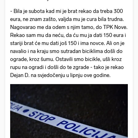
- Bila je subota kad mi je brat rekao da treba 300
eura, ne znam zašto, valjda mu je cura bila trudna.
Nagovarao me da odem s njim tamo, do TPK Nove.
Rekao sam mu da neću, da ću mu ja dati 150 eura i
stariji brat će mu dati još 150 i ima novce. Ali on je
navalio i na kraju smo sutradan biciklima došli do
ograde, kroz šumu. Ostavili smo bicikle, ušli kroz
rupu na ogradi i došli do te zgrade - tako je rekao
Dejan D. na svjedočenju u lipnju ove godine.