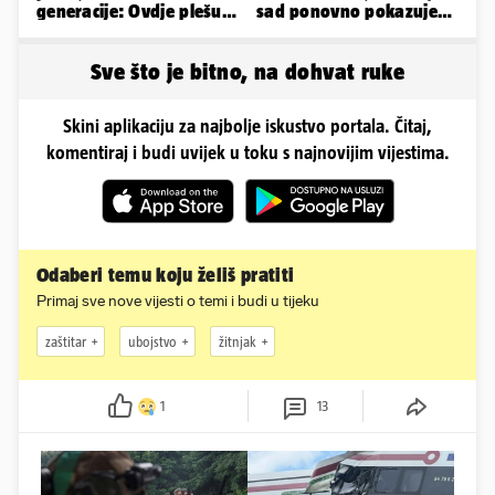
generacije: Ovdje plešu
sad ponovno pokazuje
baš svi
obline. Ovako izgleda
Sve što je bitno, na dohvat ruke
Skini aplikaciju za najbolje iskustvo portala. Čitaj,
komentiraj i budi uvijek u toku s najnovijim vijestima.
Odaberi temu koju želiš pratiti
Primaj sve nove vijesti o temi i budi u tijeku
zaštitar
ubojstvo
žitnjak
1
13