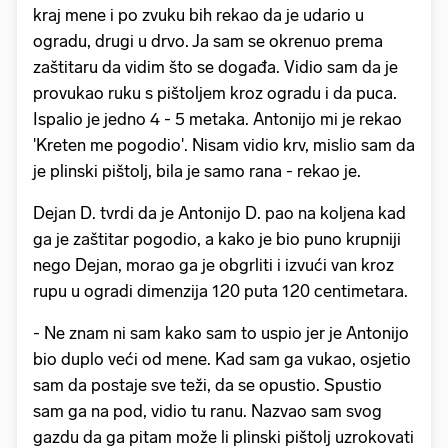
kraj mene i po zvuku bih rekao da je udario u
ogradu, drugi u drvo. Ja sam se okrenuo prema
zaštitaru da vidim što se događa. Vidio sam da je
provukao ruku s pištoljem kroz ogradu i da puca.
Ispalio je jedno 4 - 5 metaka. Antonijo mi je rekao
'Kreten me pogodio'. Nisam vidio krv, mislio sam da
je plinski pištolj, bila je samo rana - rekao je.
Dejan D. tvrdi da je Antonijo D. pao na koljena kad
ga je zaštitar pogodio, a kako je bio puno krupniji
nego Dejan, morao ga je obgrliti i izvući van kroz
rupu u ogradi dimenzija 120 puta 120 centimetara.
- Ne znam ni sam kako sam to uspio jer je Antonijo
bio duplo veći od mene. Kad sam ga vukao, osjetio
sam da postaje sve teži, da se opustio. Spustio
sam ga na pod, vidio tu ranu. Nazvao sam svog
gazdu da ga pitam može li plinski pištolj uzrokovati