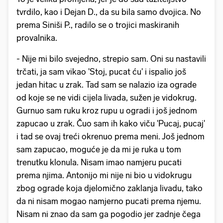
tvrdilo, kao i Dejan D., da su bila samo dvojica. No
prema Siniši P., radilo se o trojici maskiranih
provalnika.
- Nije mi bilo svejedno, strepio sam. Oni su nastavili
trčati, ja sam vikao 'Stoj, pucat ću' i ispalio još
jedan hitac u zrak. Tad sam se nalazio iza ograde
od koje se ne vidi cijela livada, sužen je vidokrug.
Gurnuo sam ruku kroz rupu u ogradi i još jednom
zapucao u zrak. Čuo sam ih kako viču 'Pucaj, pucaj'
i tad se ovaj treći okrenuo prema meni. Još jednom
sam zapucao, moguće je da mi je ruka u tom
trenutku klonula. Nisam imao namjeru pucati
prema njima. Antonijo mi nije ni bio u vidokrugu
zbog ograde koja djelomično zaklanja livadu, tako
da ni nisam mogao namjerno pucati prema njemu.
Nisam ni znao da sam ga pogodio jer zadnje čega