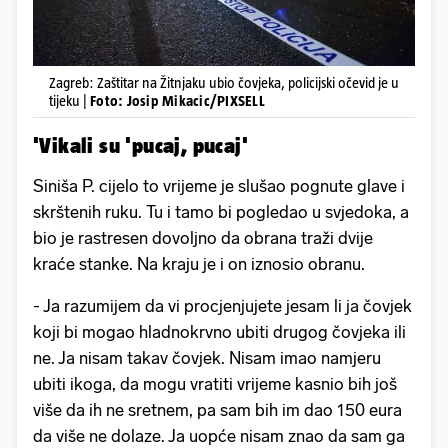
Zagreb: Zaštitar na Žitnjaku ubio čovjeka, policijski očevid je u
tijeku |
Foto: Josip Mikacic/PIXSELL
'Vikali su 'pucaj, pucaj'
Siniša P. cijelo to vrijeme je slušao pognute glave i
skrštenih ruku. Tu i tamo bi pogledao u svjedoka, a
bio je rastresen dovoljno da obrana traži dvije
kraće stanke. Na kraju je i on iznosio obranu.
- Ja razumijem da vi procjenjujete jesam li ja čovjek
koji bi mogao hladnokrvno ubiti drugog čovjeka ili
ne. Ja nisam takav čovjek. Nisam imao namjeru
ubiti ikoga, da mogu vratiti vrijeme kasnio bih još
više da ih ne sretnem, pa sam bih im dao 150 eura
da više ne dolaze. Ja uopće nisam znao da sam ga