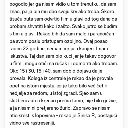
pogodio jer ga nisam vidio u tom trenutku, da sam
znao, pa ja bih mu dao svoju krv ako treba. Skoro
tisuću puta sam odvrtio film u glavi od tog dana da
probam shvatiti kako i zašto. Svako jutro se budim
s tim u glavi. Rekao bih da sam malo i paranoičan
pa svom poslu pristupam ozbiljno. Ovaj posao
radim 22 godine, nemam mrlju u karijeri. Imam
iskustva. Taj dan sam bio kući jer je takav dogovor
u firmi, mogu otići na ručak ili odmoriti ako trebam.
Oko 15 i 30, 15 i 40, sam dobio dojavu da je
provala. Kolega iz centrale je rekao da je provala
opet na istom mjestu, jer je tako bilo već četiri
nedjelje za redom, u istoj zgradi. Sjeo sam u
službeni auto i krenuo prema tamo, nije bilo gužve,
a ja nisam ni pretjerano žurio. Zapravo se nisam
htio sresti s lopovima - rekao je Siniša P., postajući
vidno sve rastreseniji.