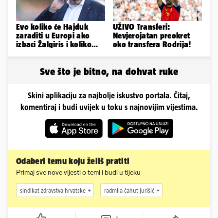
Evo koliko će Hajduk
UŽIVO Transferi:
zaraditi u Europi ako
Nevjerojatan preokret
izbaci Žalgiris i koliko
oko transfera Rodrija!
ako izbori ligašku fazu
Sve što je bitno, na dohvat ruke
Skini aplikaciju za najbolje iskustvo portala. Čitaj,
komentiraj i budi uvijek u toku s najnovijim vijestima.
Odaberi temu koju želiš pratiti
Primaj sve nove vijesti o temi i budi u tijeku
sindikat zdravstva hrvatske
radmila čahut jurišić