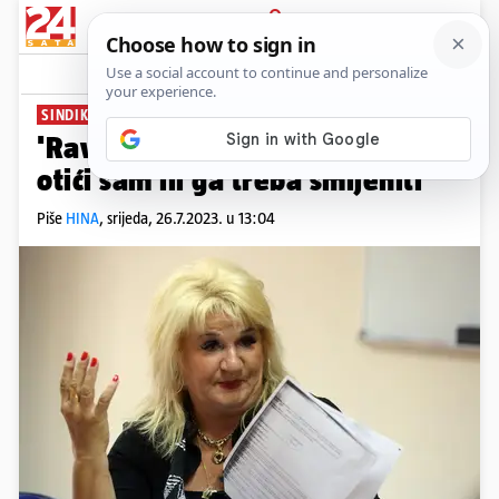
PRIJAVA
News
Komentari
1
SINDIKATI PORUČUJU:
'Ravnatelj riječkog KBC-a mora
otići sam ili ga treba smijeniti'
Piše
HINA
,
srijeda, 26.7.2023. u 13:04