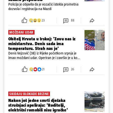
Policija je objavila da je vozačici istekla prometna
dozvola i registracija na Mazdi
23
88
MOŽDANI UDAR
Obitelj Hrvata u Irskoj: 'Zovu nas iz
ministarstva. Denis sada ima
temperaturu. Strah nas je'
Denis Vejzović (38) iz Rijeke početkom srpnja je
imao moždani udar. Operiran je i završio je u komi.
Obitelj ga želi prebaciti u Hrvatsku, kažu kako
tamošnji liječnici ne vjeruju u oporavak: 'Imamo
21
26
72 sata'
SKIDAJU BLOKADE BRZINE
Nakon još jedne smrti dječaka
stručnjaci apeliraju: 'Roditelji,
električni romobili nisu igračke'