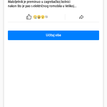
Maloljetnik je preminuo u zagrebačkoj bolnici
nakon što je pao s električnog romobila u Velikoj
Gorici. Liječnici: ‘Ozljede su sve jezivije’
13
Učitaj više