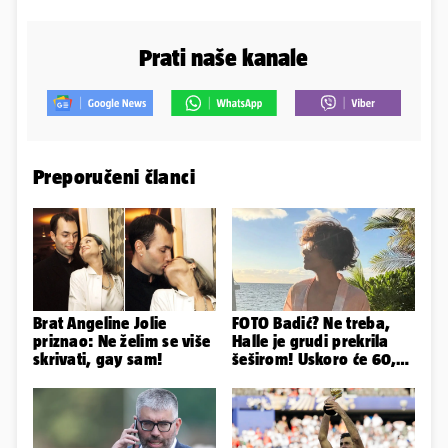
Prati naše kanale
Preporučeni članci
Brat Angeline Jolie
FOTO Badić? Ne treba,
priznao: Ne želim se više
Halle je grudi prekrila
skrivati, gay sam!
šeširom! Uskoro će 60,
ljetuje u golim izdanjima