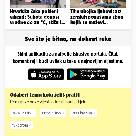
Hrvatsku čeka pakleni
Tihe ubojice ljubavi: 30
vikend: Subota donosi
ženskih ponašanja zbog
vrućine do 38 °C, stižu i
kojih se muževi
grmljavinski pljuskovi
emocionalno distanciraju
Sve što je bitno, na dohvat ruke
Skini aplikaciju za najbolje iskustvo portala. Čitaj,
komentiraj i budi uvijek u toku s najnovijim vijestima.
Odaberi temu koju želiš pratiti
Primaj sve nove vijesti o temi i budi u tijeku
savski nasip
razbojništvo
crna kronika
fukodrom