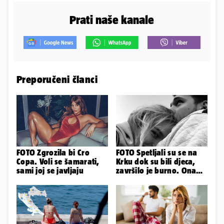
Prati naše kanale
Preporučeni članci
FOTO Zgrozila bi Cro
FOTO Spetljali su se na
Copa. Voli se šamarati,
Krku dok su bili djeca,
sami joj se javljaju
završilo je burno. Ona
sad želi 50 milijuna eura