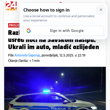
PRIJAVA
News
Komentari
9
PRISJEO IM NOĆNI IZLET
Razbojnici iznenadili mladi par
usred noći na Savskom nasipu.
Ukrali im auto, mladić ozlijeđen
Piše
Antonela Šaponja
,
ponedjeljak, 12.5.2025. u 22:19
Čitanje članka: < 1 min