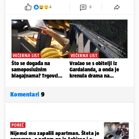
4
9
Komentari
9
POREČ
Nijemci mu zapalili apartman. Šteta je