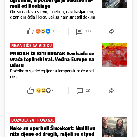
ogromna, a potom ga je šokirao i e-
mail od Bookinga
Oni su nastavili sa svojim jelom, nazdravljanjem,
dizanjem čaša i boca. Čak su nam smetali dok smo
u panici kupili crijeva kako bismo pokušali ugasiti
požar, rekao je vlasnik
11
103
NEMA KIŠE NA VIDIKU
PREDAH ĆE BITI KRATAK Evo kada se
vraća toplinski val. Većina Europe na
udaru
Početkom sljedećeg tjedna temperature će opet
rasti
7
28
DOZVOLA ZA TROVANJE
Kako su operirali Šincekovi: Nudili su
niže cijene od drugih, mljeli su otpad