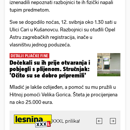
iznenadili nepoznati razbojnici te ih fizički napali
tupim predmetom.
Sve se dogodilo noćas, 12. svibnja oko 1.30 sati u
Ulici Cari u Kušanovcu. Razbojnici su otuđili Opel
Astru zagrebačkih registracija, inače u
vlasništvu jednog poduzeća.
DETALJI PLJAČKE FINE
Dočekali su ih prije otvaranja i
pobjegli s plijenom. Stručnjak:
'Očito su se dobro pripremili'
Mladić je lakše ozlijeđen, a pomoć su mu pružili u
Hitnoj pomoći Velika Gorica. Šteta je procijenjena
na oko 25.000 eura.