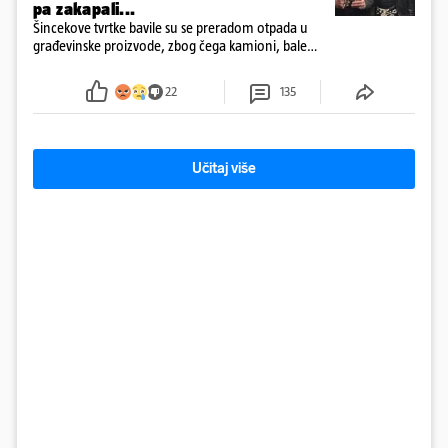
pa zakapali...
Šincekove tvrtke bavile su se preradom otpada u
građevinske proizvode, zbog čega kamioni, bale
plastike i samljeveni materijal dugo nisu izazivali
sumnju
22
135
Učitaj više