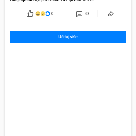
protokom rijeke Save 2003. godine, kada je
smanjenje snage bilo potrebno više od 90 dana.
8
63
Učitaj više