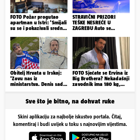
FOTO Požar progutao
STRAVIČNI PRIZORI
apartman u Istri: 'Smijali
TEŠKE NESREĆE U
su se i pokazivali srednji
ZAGREBU Auto se
prst dok je kuća gorjela'
prepolovio, čovjek
poginuo
Obitelj Hrvata u Irskoj:
FOTO Sjećate se Ervina iz
'Zovu nas iz
Big Brothera? Nekadašnji
ministarstva. Denis sada
zavodnik ima 180 kg,
ima temperaturu. Strah
evo kako izgleda
nas je'
Sve što je bitno, na dohvat ruke
Skini aplikaciju za najbolje iskustvo portala. Čitaj,
komentiraj i budi uvijek u toku s najnovijim vijestima.