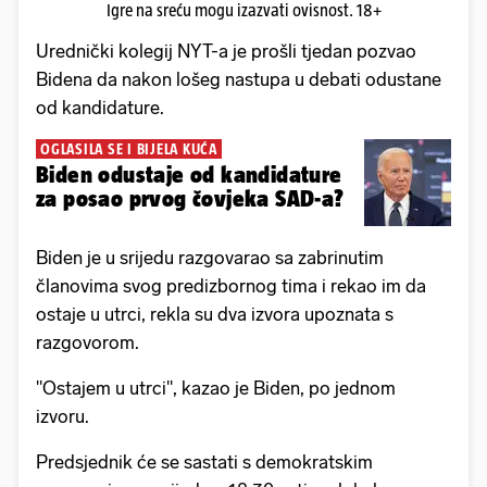
Igre na sreću mogu izazvati ovisnost. 18+
Urednički kolegij NYT-a je prošli tjedan pozvao
Bidena da nakon lošeg nastupa u debati odustane
od kandidature.
OGLASILA SE I BIJELA KUĆA
Biden odustaje od kandidature
za posao prvog čovjeka SAD-a?
Biden je u srijedu razgovarao sa zabrinutim
članovima svog predizbornog tima i rekao im da
ostaje u utrci, rekla su dva izvora upoznata s
razgovorom.
"Ostajem u utrci", kazao je Biden, po jednom
izvoru.
Predsjednik će se sastati s demokratskim