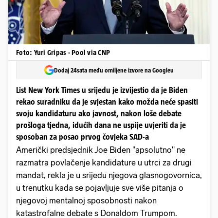
Foto: Yuri Gripas - Pool via CNP
Dodaj 24sata među omiljene izvore na Googleu
List New York Times u srijedu je izvijestio da je Biden
rekao suradniku da je svjestan kako možda neće spasiti
svoju kandidaturu ako javnost, nakon loše debate
prošloga tjedna, idućih dana ne uspije uvjeriti da je
sposoban za posao prvog čovjeka SAD-a
Američki predsjednik Joe Biden "apsolutno" ne
razmatra povlačenje kandidature u utrci za drugi
mandat, rekla je u srijedu njegova glasnogovornica,
u trenutku kada se pojavljuje sve više pitanja o
njegovoj mentalnoj sposobnosti nakon
katastrofalne debate s Donaldom Trumpom.