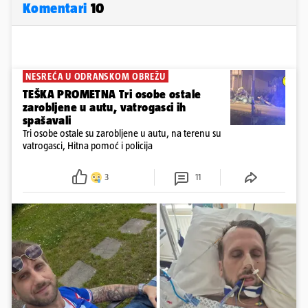
Komentari
10
NESREĆA U ODRANSKOM OBREŽU
TEŠKA PROMETNA Tri osobe ostale
zarobljene u autu, vatrogasci ih
spašavali
Tri osobe ostale su zarobljene u autu, na terenu su
vatrogasci, Hitna pomoć i policija
3
11