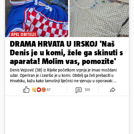
APEL OBITELJI
DRAMA HRVATA U IRSKOJ 'Naš
Denis je u komi, žele ga skinuti s
aparata! Molim vas, pomozite'
Denis Vejzović (38) iz Rijeke početkom srpnja je imao moždani
udar. Operiran je i završio je u komi. Obitelj ga želi prebaciti u
Hrvatsku, kažu kako tamošnji liječnici ne vjeruju u oporavak:
'Imamo 72 sata'
47
100