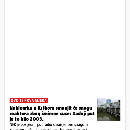
OVO JE PRVA MJERA
Nuklearka u Krškom smanjit će snagu
reaktora zbog iznimne suše: Zadnji put
je to bilo 2003.
NEK je posljednji put radio smanjenom snagom
zbog ograničenja povezanih s temperaturom i