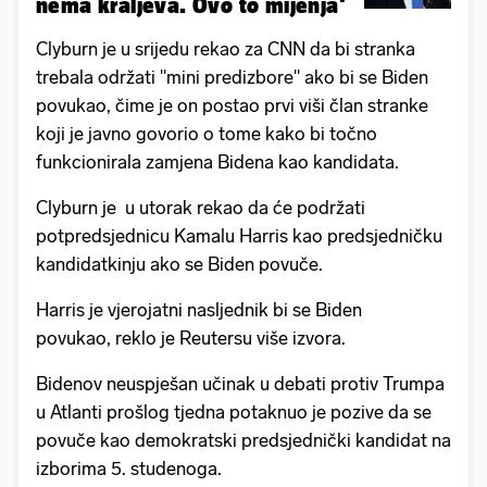
nema kraljeva. Ovo to mijenja'
Clyburn je u srijedu rekao za CNN da bi stranka
trebala održati "mini predizbore" ako bi se Biden
povukao, čime je on postao prvi viši član stranke
koji je javno govorio o tome kako bi točno
funkcionirala zamjena Bidena kao kandidata.
Clyburn je u utorak rekao da će podržati
potpredsjednicu Kamalu Harris kao predsjedničku
kandidatkinju ako se Biden povuče.
Harris je vjerojatni nasljednik bi se Biden
povukao, reklo je Reutersu više izvora.
Bidenov neuspješan učinak u debati protiv Trumpa
u Atlanti prošlog tjedna potaknuo je pozive da se
povuče kao demokratski predsjednički kandidat na
izborima 5. studenoga.