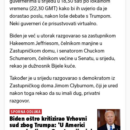
guvernerima u srijedu u 18,30 sati po lokalnom
vremenu (22,30 GMT) kako bi ih uvjerio da je
dorastao poslu, nakon loše debate s Trumpom.
Neki guverneri će prisustvovati virtualno.
Biden je već u utorak razgovarao sa zastupnikom
Hakeemom Jeffriesom, čelnikom manjine u
Zastupničkom domu, i senatorom Chuckom
Schumerom, čelnikom većine u Senatu, u srijedu,
rekao je dužnosnik Bijele kuće.
Također je u srijedu razgovarao s demokratom iz
Zastupničkog doma Jimom Clyburnom, čiji je ured
nakon toga rekao da su imali dug, privatni
razgovor.
SPORNA ODLUKA
Biden oštro kritizirao Vrhovni
sud zbog Trumpa: 'U Americi