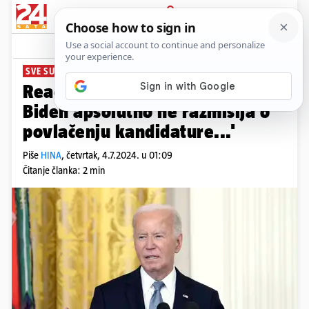
PRIJAVA
News
Komentari
10
SVE SU DEMANTIRALI
Reagirala i Bijela kuća: 'Joe
Biden apsolutno ne razmišlja o
povlačenju kandidature...'
Piše
HINA
,
četvrtak, 4.7.2024. u 01:09
Čitanje članka: 2 min