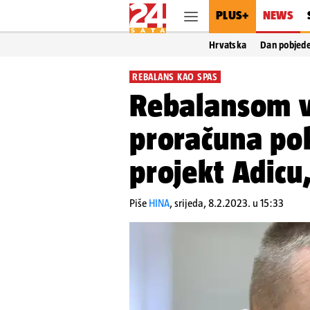
PLUS+
NEWS
Hrvatska
Dan pobjed
REBALANS KAO SPAS
Rebalansom 
proračuna pok
projekt Adicu,
Piše
HINA
,
srijeda, 8.2.2023. u 15:33