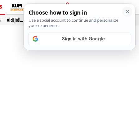
S
PRIJAVA
e
Vidi još…