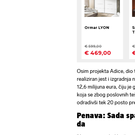
Osim projekta Adice, dio t
realiziran jest i izgradnj
12,6 milijuna eura, čiju je
koja se zbog poslovnih teš
odradivši tek 20 posto pr
Penava: Sada sp
da