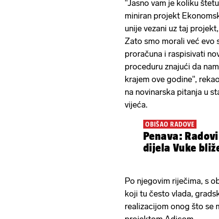
"Jasno vam je koliku štet
miniran projekt Ekonomske
unije vezani uz taj projek
Zato smo morali već evo s
proračuna i raspisivati no
proceduru znajući da nam 
krajem ove godine", reka
na novinarska pitanja u 
vijeća.
OBIŠAO RADOVE
Penava: Radovi
dijela Vuke bliž
Po njegovim riječima, s ob
koji tu često vlada, gradsk
realizacijom onog što se m