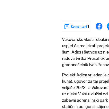
Komentari
1
Vukovarske vlasti rebala
uspjet će realizirati proje
šumi Adici i šetnicu uz ri
radova tvrtka Presoflex pov
gradonačelnik Ivan Penav
Projekt Adica vrijedan je 
kuna), ugovor za taj proje
veljače 2022., a Vukovarc
uz rijeku Vuku u dužini o
zabavni adrenalinski park k
statičnih poligona, stijene