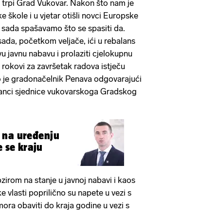
u trpi Grad Vukovar. Nakon što nam je
 škole i u vjetar otišli novci Europske
t, sada spašavamo što se spasiti da.
ada, početkom veljače, ići u rebalans
vu javnu nabavu i prolaziti cjelokupnu
rokovi za završetak radova istječu
o je gradonačelnik Penava odgovarajući
stanci sjednice vukovarskoga Gradskog
 na uređenju
e se kraju
zirom na stanje u javnoj nabavi i kaos
e vlasti poprilično su napete u vezi s
ora obaviti do kraja godine u vezi s