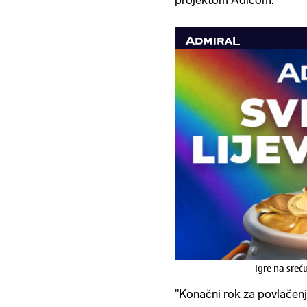
projektom Adicom.
Igre na sreć
"Konačni rok za povlačenj