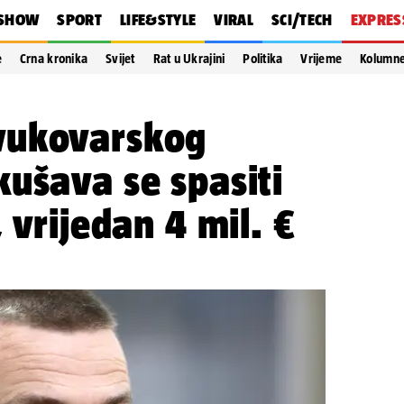
SHOW
SPORT
LIFE&STYLE
VIRAL
SCI/TECH
EXPRES
e
Crna kronika
Svijet
Rat u Ukrajini
Politika
Vrijeme
Kolumn
vukovarskog
ušava se spasiti
 vrijedan 4 mil. €