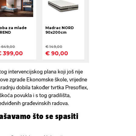
og intervencijskog plana koji još nije
a nove zgrade Ekonomske škole, vrijedne
 gradnju dobila također tvrtka Presoflex,
koća povukla i s tog gradilišta,
edviđenih građevinskih radova.
ašavamo što se spasiti