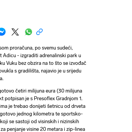
nsom proračuna, po svemu sudeći,
kt Adicu - izgraditi adrenalinski park u
jeku Vuku bez obzira na to što se izvođač
ukla s gradilišta, najavio je u srijedu
a.
gotovo četiri milijuna eura (30 milijuna
kt potpisan je s Presoflex Gradnjom 1.
ima je trebao donijeti šetnicu od drveta
d gotovo jednog kilometra te sportsko-
oji se sastoji od visinskih i nizinskih
 za penjanje visine 20 metara i zip-linea