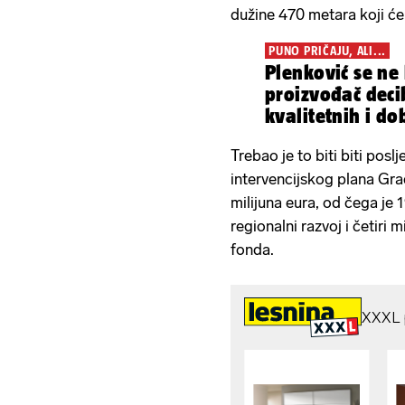
dužine 470 metara koji će 
PUNO PRIČAJU, ALI...
Plenković se ne 
proizvođač decib
kvalitetnih i dob
Trebao je to biti biti posl
intervencijskog plana Gr
milijuna eura, od čega je 
regionalni razvoj i četiri 
fonda.