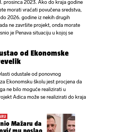
31. prosinca 2023. Ako do kraja godine
ćete morati vraćati povučena sredstva,
t do 2026. godine iz nekih drugih
tada ne završite projekt, onda morate
snio je Penava situaciju u kojoj se
dustao od Ekonomske
revelik
vlasti odustale od ponovnog
e za Ekonomsku školu jest procjena da
a ga ne bilo moguće realizirati u
ojekt Adica može se realizirati do kraja
ARU
anio Mažaru da
ović mu poslao