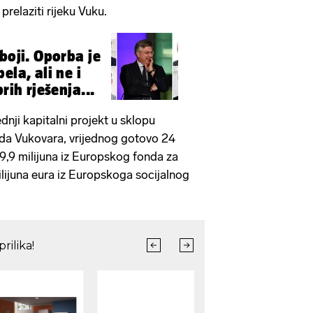
prelaziti rijeku Vuku.
boji. Oporba je
ela, ali ne i
rih rješenja...
jednji kapitalni projekt u sklopu
ada Vukovara, vrijednog gotovo 24
19,9 milijuna iz Europskog fonda za
milijuna eura iz Europskoga socijalnog