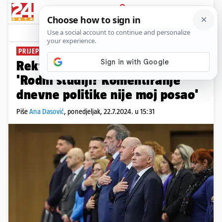
PRIJAVA
News
Komentari
0
PRIJEPORI OKO SVEUČILIŠTA
PLUS+
Rektor se ne bi štel mešati:
'Rodni studiji? Komentiranje
dnevne politike nije moj posao'
Piše
Ana Dasović
,
ponedjeljak, 22.7.2024. u 15:31