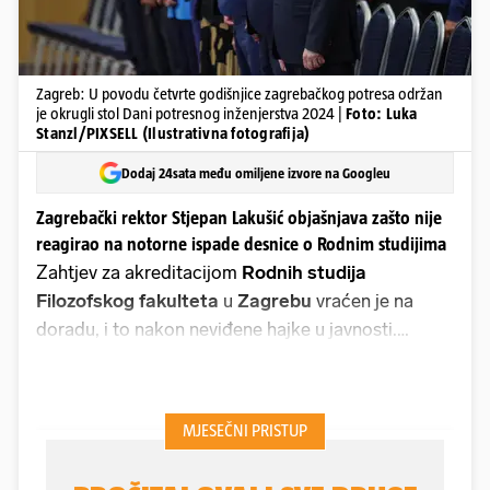
Zagreb: U povodu četvrte godišnjice zagrebačkog potresa održan
je okrugli stol Dani potresnog inženjerstva 2024 |
Foto: Luka
Stanzl/PIXSELL (Ilustrativna fotografija)
Dodaj 24sata među omiljene izvore na Googleu
Zagrebački rektor Stjepan Lakušić objašnjava zašto nije
reagirao na notorne ispade desnice o Rodnim studijima
Zahtjev za akreditacijom
Rodnih studija
Filozofskog fakulteta
u
Zagrebu
vraćen je na
doradu, i to nakon neviđene hajke u javnosti.
Odmah nakon objave o pokretanju diplomskog
studija koji će se baviti pitanjima prava žena, roda i
spola te feminističkom teorijom, iz redova
vladajuće stranke Domovinski pokret uslijedio je
žestoki politički napad. Uz izjave zastupnika