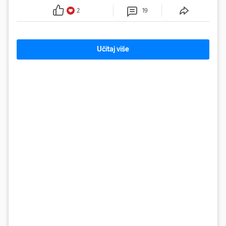
Facebooku
2
19
Učitaj više