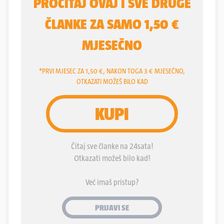
Marijana Pavličeka
kako se pribojava da će mu
sin postati kći, mnogo ozbiljnija je bila izjava
predsjednika stranke
Ivana Penave
.