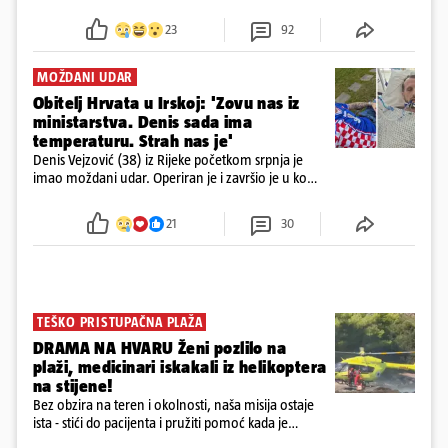
23
92
MOŽDANI UDAR
Obitelj Hrvata u Irskoj: 'Zovu nas iz
ministarstva. Denis sada ima
temperaturu. Strah nas je'
Denis Vejzović (38) iz Rijeke početkom srpnja je
imao moždani udar. Operiran je i završio je u komi.
Obitelj ga želi prebaciti u Hrvatsku, kažu kako
tamošnji liječnici ne vjeruju u oporavak: 'Imamo
21
30
72 sata'
TEŠKO PRISTUPAČNA PLAŽA
DRAMA NA HVARU Ženi pozlilo na
plaži, medicinari iskakali iz helikoptera
na stijene!
Bez obzira na teren i okolnosti, naša misija ostaje
ista - stići do pacijenta i pružiti pomoć kada je
najpotrebnija - objavilo je Ministarstvo zdravstva na