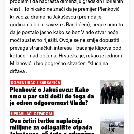
problem i da nadrasta dimenziju gradskih i lokalnih
vlasti. To nikako ne znači da je premijer Plenković
krivac za drame na Jakuševcu (premda je
godinama bio u savezu s Bandićem), nego samo to
da je postalo jasno kako se bez Vlade stvar neće
moći sustavno riješiti. Ovdje se ne smije dopustiti
prevaga stranačkih interesa - bacanje klipova pod
kotače - nad općima. Hrvatska je, rekao je jednom
Milanović, i bio pogrešno shvaćen, “slučajna
država”.
KOMENTIRAO I BARBARIĆA
Plenković o Jakuševcu: Kako
smo u par sati došli do toga da
je odron odgovornost Vlade?
UPRAVLJAČI OTPADOM
Ove četiri tvrtke naplaćuju
milijune za odlagalište otpada
Jakuševec, ali šute o odronima