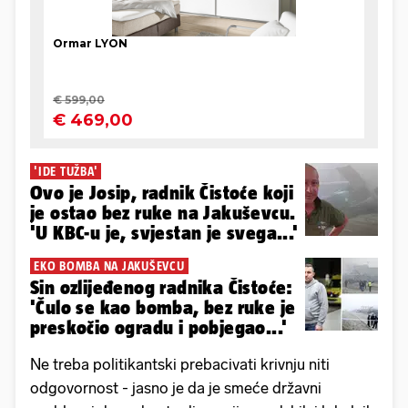
'IDE TUŽBA'
Ovo je Josip, radnik Čistoće koji
je ostao bez ruke na Jakuševcu.
'U KBC-u je, svjestan je svega...'
EKO BOMBA NA JAKUŠEVCU
Sin ozlijeđenog radnika Čistoće:
'Čulo se kao bomba, bez ruke je
preskočio ogradu i pobjegao...'
Ne treba politikantski prebacivati krivnju niti
odgovornost - jasno je da je smeće državni