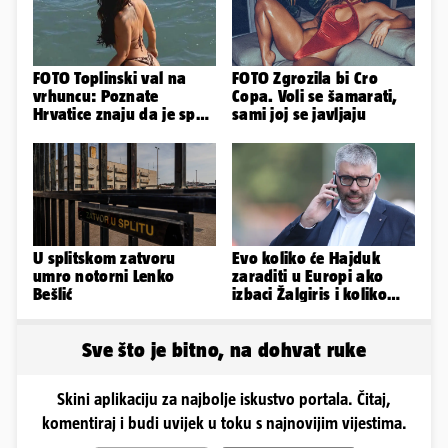
FOTO Toplinski val na
FOTO Zgrozila bi Cro
vrhuncu: Poznate
Copa. Voli se šamarati,
Hrvatice znaju da je spas
sami joj se javljaju
u minijaturnom bikiniju
U splitskom zatvoru
Evo koliko će Hajduk
umro notorni Lenko
zaraditi u Europi ako
Bešlić
izbaci Žalgiris i koliko
ako izbori ligašku fazu
Sve što je bitno, na dohvat ruke
Skini aplikaciju za najbolje iskustvo portala. Čitaj,
komentiraj i budi uvijek u toku s najnovijim vijestima.