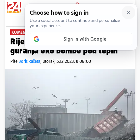
PRIJAVA
News
Komentari
28
KOMENTIRA: BORIS RAŠETA
Riješite Jakuševec, dosta je bilo
guranja eko bombe pod tepih
Piše
Boris Rašeta
,
utorak, 5.12.2023. u 06:00