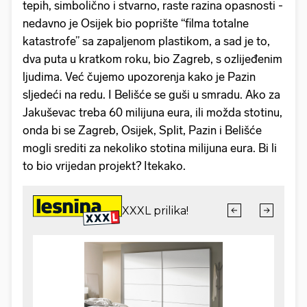
tepih, simbolično i stvarno, raste razina opasnosti -
nedavno je Osijek bio poprište “filma totalne
katastrofe” sa zapaljenom plastikom, a sad je to,
dva puta u kratkom roku, bio Zagreb, s ozlijeđenim
ljudima. Već čujemo upozorenja kako je Pazin
sljedeći na redu. I Belišće se guši u smradu. Ako za
Jakuševac treba 60 milijuna eura, ili možda stotinu,
onda bi se Zagreb, Osijek, Split, Pazin i Belišće
mogli srediti za nekoliko stotina milijuna eura. Bi li
to bio vrijedan projekt? Itekako.