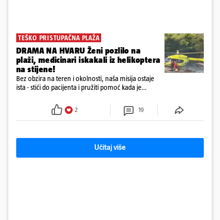
TEŠKO PRISTUPAČNA PLAŽA
DRAMA NA HVARU Ženi pozlilo na
plaži, medicinari iskakali iz helikoptera
na stijene!
Bez obzira na teren i okolnosti, naša misija ostaje
ista - stići do pacijenta i pružiti pomoć kada je
najpotrebnija - objavilo je Ministarstvo zdravstva na
Facebooku
2
19
Učitaj više