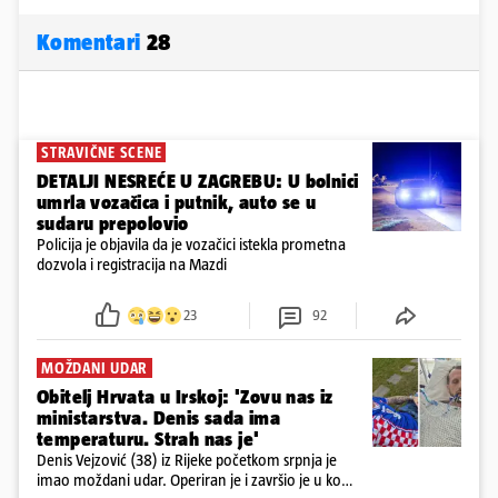
Komentari
28
STRAVIČNE SCENE
DETALJI NESREĆE U ZAGREBU: U bolnici
umrla vozačica i putnik, auto se u
sudaru prepolovio
Policija je objavila da je vozačici istekla prometna
dozvola i registracija na Mazdi
23
92
MOŽDANI UDAR
Obitelj Hrvata u Irskoj: 'Zovu nas iz
ministarstva. Denis sada ima
temperaturu. Strah nas je'
Denis Vejzović (38) iz Rijeke početkom srpnja je
imao moždani udar. Operiran je i završio je u komi.