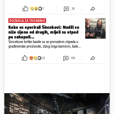
7
28
DOZVOLA ZA TROVANJE
Kako su operirali Šincekovi: Nudili su
niže cijene od drugih, mljeli su otpad
pa zakapali...
Šincekove tvrtke bavile su se preradom otpada u
građevinske proizvode, zbog čega kamioni, bale
plastike i samljeveni materijal dugo nisu izazivali
sumnju
22
136