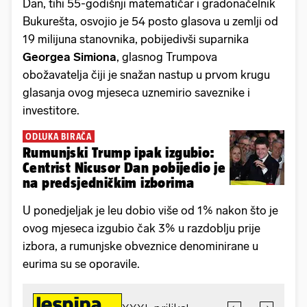
Dan, tihi 55-godišnji matematičar i gradonačelnik
Bukurešta, osvojio je 54 posto glasova u zemlji od
19 milijuna stanovnika, pobijedivši suparnika
Georgea Simiona
, glasnog Trumpova
obožavatelja čiji je snažan nastup u prvom krugu
glasanja ovog mjeseca uznemirio saveznike i
investitore.
ODLUKA BIRAČA
Rumunjski Trump ipak izgubio:
Centrist Nicusor Dan pobijedio je
na predsjedničkim izborima
U ponedjeljak je leu dobio više od 1% nakon što je
ovog mjeseca izgubio čak 3% u razdoblju prije
izbora, a rumunjske obveznice denominirane u
eurima su se oporavile.