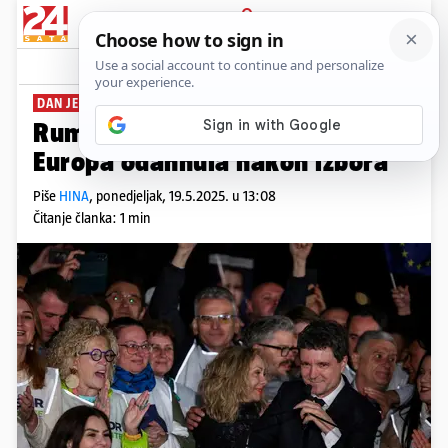
PRIJAVA
News
Komentari
0
DAN JE NOVI PREDSJEDNIK
Rumunjska odbila 'Trumpizam':
Europa odahnula nakon izbora
Piše
HINA
,
ponedjeljak, 19.5.2025. u 13:08
Čitanje članka: 1 min