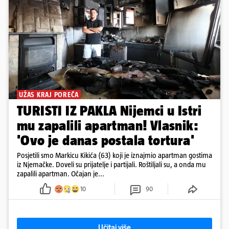
UŽAS KRAJ POREČA
TURISTI IZ PAKLA Nijemci u Istri
mu zapalili apartman! Vlasnik:
'Ovo je danas postala tortura'
Posjetili smo Markicu Kikića (63) koji je iznajmio apartman gostima
iz Njemačke. Doveli su prijatelje i partijali. Roštiljali su, a onda mu
zapalili apartman. Očajan je...
10
90
Učitaj više