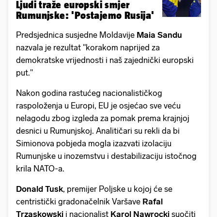
Ljudi traže europski smjer
Rumunjske: 'Postajemo Rusija'
Predsjednica susjedne Moldavije
Maia Sandu
nazvala je rezultat "korakom naprijed za
demokratske vrijednosti i naš zajednički europski
put."
Nakon godina rastućeg nacionalističkog
raspoloženja u Europi, EU je osjećao sve veću
nelagodu zbog izgleda za pomak prema krajnjoj
desnici u Rumunjskoj. Analitičari su rekli da bi
Simionova pobjeda mogla izazvati izolaciju
Rumunjske u inozemstvu i destabilizaciju istočnog
krila NATO-a.
Donald Tusk
, premijer Poljske u kojoj će se
centristički gradonačelnik Varšave
Rafal
Trzaskowski
i nacionalist
Karol Nawrocki
suočiti