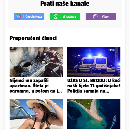
Prati naše kanale
Preporučeni članci
Nijemci mu zapalili
UŽAS U SL. BRODU: U kući
apartman. Šteta je
našli tijelo 71-godišnjaka!
ogromna, a potom ga je
Policija sumnja na
šokirao i e-mail od
nasilnu smrt
Bookinga