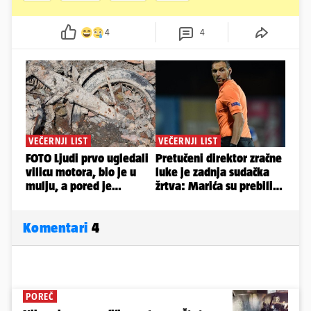
4
4
Komentari
4
POREČ