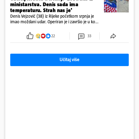
ministarstva. Denis sada ima
temperaturu. Strah nas je'
Denis Vejzović (38) iz Rijeke početkom srpnja je
imao moždani udar. Operiran je i završio je u komi.
Obitelj ga želi prebaciti u Hrvatsku, kažu kako
tamošnji liječnici ne vjeruju u oporavak: 'Imamo
22
33
72 sata'
Učitaj više