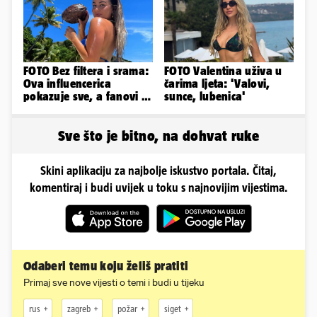
FOTO Bez filtera i srama:
FOTO Valentina uživa u
Ova influencerica
čarima ljeta: 'Valovi,
pokazuje sve, a fanovi je
sunce, lubenica'
naprosto obožavaju!
Sve što je bitno, na dohvat ruke
Skini aplikaciju za najbolje iskustvo portala. Čitaj,
komentiraj i budi uvijek u toku s najnovijim vijestima.
Odaberi temu koju želiš pratiti
Primaj sve nove vijesti o temi i budi u tijeku
rus
zagreb
požar
siget