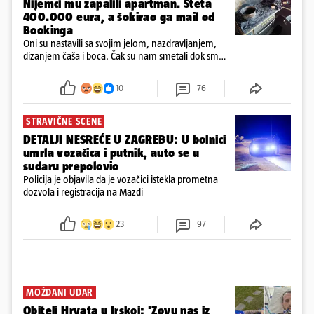
Nijemci mu zapalili apartman. Šteta
400.000 eura, a šokirao ga mail od
Bookinga
Oni su nastavili sa svojim jelom, nazdravljanjem,
dizanjem čaša i boca. Čak su nam smetali dok smo
u panici kupili crijeva kako bismo pokušali ugasiti
požar, rekao je vlasnik
10
76
STRAVIČNE SCENE
DETALJI NESREĆE U ZAGREBU: U bolnici
umrla vozačica i putnik, auto se u
sudaru prepolovio
Policija je objavila da je vozačici istekla prometna
dozvola i registracija na Mazdi
23
97
MOŽDANI UDAR
Obitelj Hrvata u Irskoj: 'Zovu nas iz