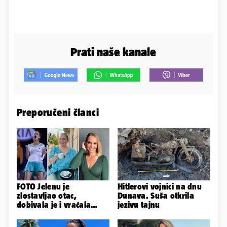
Prati naše kanale
Preporučeni članci
FOTO Jelenu je
Hitlerovi vojnici na dnu
zlostavljao otac,
Dunava. Suša otkrila
dobivala je i vraćala
jezivu tajnu
kilograme: 'Brutalno me
tukao šakama'