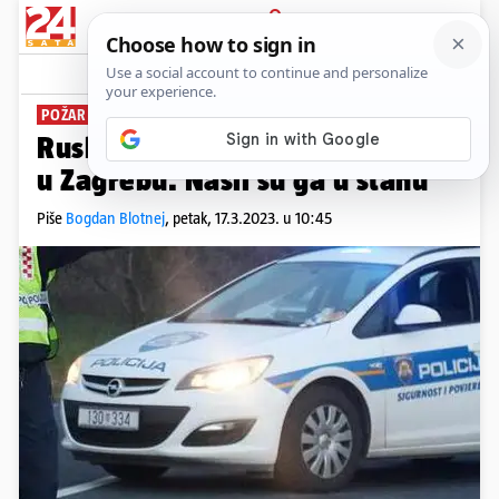
PRIJAVA
News
Komentari
4
POŽAR U SIGETU
Ruski državljanin teško opečen
u Zagrebu. Našli su ga u stanu
Piše
Bogdan Blotnej
,
petak, 17.3.2023. u 10:45