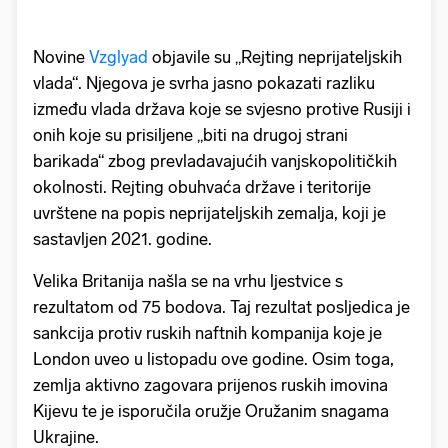
Novine
Vzglyad
objavile su „Rejting neprijateljskih
vlada“. Njegova je svrha jasno pokazati razliku
između vlada država koje se svjesno protive Rusiji i
onih koje su prisiljene „biti na drugoj strani
barikada“ zbog prevladavajućih vanjskopolitičkih
okolnosti. Rejting obuhvaća države i teritorije
uvrštene na popis neprijateljskih zemalja, koji je
sastavljen 2021. godine.
Velika Britanija našla se na vrhu ljestvice s
rezultatom od 75 bodova. Taj rezultat posljedica je
sankcija protiv ruskih naftnih kompanija koje je
London uveo u listopadu ove godine. Osim toga,
zemlja aktivno zagovara prijenos ruskih imovina
Kijevu te je isporučila oružje Oružanim snagama
Ukrajine.