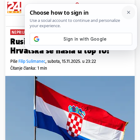
PRIJAVA
News
Komentari
25
NEPRIJATELJSKE VLADE
Rusi objavili listu neprijatelja.
Hrvatska se našla u top 10!
Piše
Filip Sulimanec
,
subota, 15.11.2025. u 23:22
Čitanje članka: 1 min