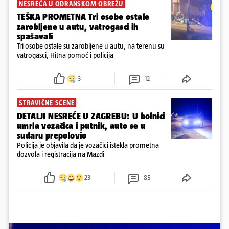
NESREĆA U ODRANSKOM OBREŽU
TEŠKA PROMETNA Tri osobe ostale
zarobljene u autu, vatrogasci ih
spašavali
Tri osobe ostale su zarobljene u autu, na terenu su
vatrogasci, Hitna pomoć i policija
3
12
STRAVIČNE SCENE
DETALJI NESREĆE U ZAGREBU: U bolnici
umrla vozačica i putnik, auto se u
sudaru prepolovio
Policija je objavila da je vozačici istekla prometna
dozvola i registracija na Mazdi
23
85