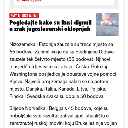
RAT U UKRAJINI
Pogledajte kako su Rusi dignuli
u zrak jugoslavenski oklopnjak
Nizozemska i Estonija zauzele su treće mjesto sa
65 bodova. Zanimljivo je da su Sjedinjene Države
zauzele tek četvrto mjesto (55 bodova). Njihovi
„susjedi” na ljestvici su Latvija i Češka. Položaj
Washingtona posljedica je obustave vojne pomoći
Kijevu. Najveći broj zemalja nalazi se na petom
mjestu. Danska, Italija, Kanada, Litva, Poljska,
Finska i Švedska svaka su dobile 50 bodova.
Slijede Norveška i Belgija s 45 bodova, koje su
poboljšale svoj rezultat zahvaljujući stajalištu o
zamrznutoj ruskoj imovini koju Bruxelles nije voljan