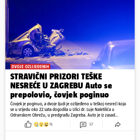
DVOJE OZLIJEĐENIH
STRAVIČNI PRIZORI TEŠKE
NESREĆE U ZAGREBU Auto se
prepolovio, čovjek poginuo
Čovjek je poginuo, a dvoje ljudi je ozlijeđeno u teškoj nesreći koja
se u srijedu oko 22 sata dogodila u Ulici dr. Luje Naletilića u
Odranskom Obrežu, u predgrađu Zagreba. Auto je iz zasad
neutvrđenih razloga sletio s kolnika, a od siline udara vozilo se
15
57
prepolovilo.