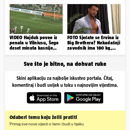
je najgore i kada stiže
veliko vodstvo
spas
VIDEO Hajduk poveo iz
FOTO Sjećate se Ervina iz
penala u Vilniusu, Šego
Big Brothera? Nekadašnji
deset minuta kasnije
zavodnik ima 180 kg,
promašio drugi
evo kako izgleda
Sve što je bitno, na dohvat ruke
Skini aplikaciju za najbolje iskustvo portala. Čitaj,
komentiraj i budi uvijek u toku s najnovijim vijestima.
Odaberi temu koju želiš pratiti
Primaj sve nove vijesti o temi i budi u tijeku