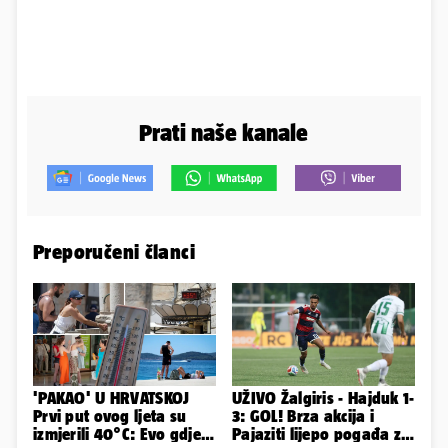
Prati naše kanale
Preporučeni članci
'PAKAO' U HRVATSKOJ
UŽIVO Žalgiris - Hajduk 1-
Prvi put ovog ljeta su
3: GOL! Brza akcija i
izmjerili 40°C: Evo gdje
Pajaziti lijepo pogađa za