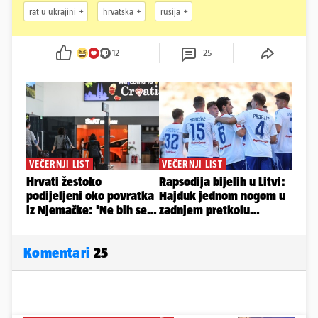
rat u ukrajini
hrvatska
rusija
12
25
Komentari
25