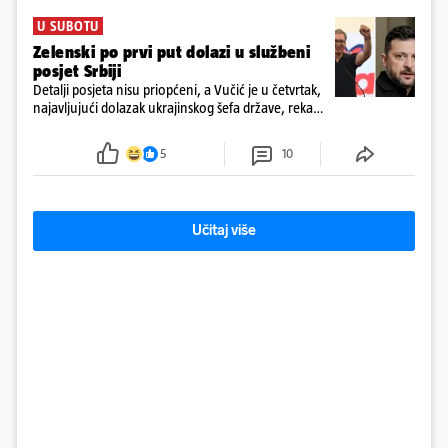
U SUBOTU
Zelenski po prvi put dolazi u službeni
posjet Srbiji
Detalji posjeta nisu priopćeni, a Vučić je u četvrtak,
najavljujući dolazak ukrajinskog šefa države, rekao
novinarima da imaju "više tema", među ostalim i
europski put Ukrajine i Srbije
5
10
Učitaj više