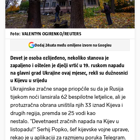
Foto: VALENTYN OGIRENKO/REUTERS
Dodaj 24sata među omiljene izvore na Googleu
Devet je osoba ozlijeđeno, nekoliko stanova je
zapaljeno i oštećen je dječji vrtić u 19. ruskom napadu
na glavni grad Ukrajine ovaj mjesec, rekli su dužnosnici
u Kijevu u srijedu
Ukrajinske zračne snage priopćile su da je Rusija
tijekom noći lansirala 62 bespilotne letjelice, ali je
protuzračna obrana uništila njih 33 iznad Kijeva i
drugih regija, premda se 25 vodi kao
nestalo. "Devetnaest zračnih napada na Kijev u
listopadu!" Serhij Popko, šef kijevske vojne uprave,
rekao je u aplikaciji za razmjenu poruka Telegram.