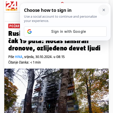
PRIJAVA
News
Komentari
5
POŽAR U ZGRADI
Rusi ovaj mjesec napali Kijev
čak 19 puta: Noćas lansirali
dronove, ozlijeđeno devet ljudi
Piše
HINA
,
srijeda, 30.10.2024. u 08:15
Čitanje članka: < 1 min