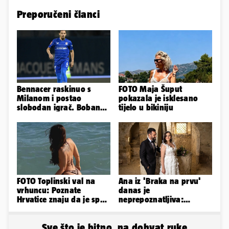
Preporučeni članci
Bennacer raskinuo s
FOTO Maja Šuput
Milanom i postao
pokazala je isklesano
slobodan igrač. Boban
tijelo u bikiniju
ga želio zadržati u
Dinamu
FOTO Toplinski val na
Ana iz 'Braka na prvu'
vrhuncu: Poznate
danas je
Hrvatice znaju da je spas
neprepoznatljiva:
u minijaturnom bikiniju
Odselila je iz Hrvatske, a
ovako sad izgleda
Sve što je bitno, na dohvat ruke