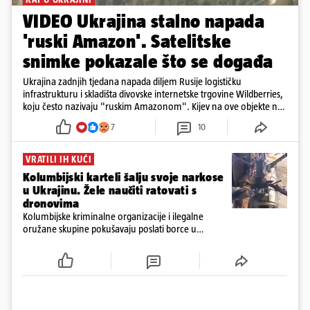
VIDEO Ukrajina stalno napada
'ruski Amazon'. Satelitske
snimke pokazale što se događa
Ukrajina zadnjih tjedana napada diljem Rusije logističku
infrastrukturu i skladišta divovske internetske trgovine Wildberries,
koju često nazivaju "ruskim Amazonom". Kijev na ove objekte ne
gleda samo kao na obična trgovačka skladišta, već tvrdi da ih ruske
7
10
snage koriste i za vojne potrebe, odnosno za skladištenje i
distribuciju dijelova za dronove i druge opreme koja se koristi u
ratu. S druge strane, napadi služe i kao izravan odgovor na ruska
VRATILI IH KUĆI
bombardiranja ukrajinske poštanske i logističke infrastrukture te
Kolumbijski karteli šalju svoje narkose
kao način da se ekonomske posljedice rata prenesu dublje na ruski
u Ukrajinu. Žele naučiti ratovati s
teritorij i približe običnim građanima.
dronovima
Kolumbijske kriminalne organizacije i ilegalne
oružane skupine pokušavaju poslati borce u
Ukrajinu kako bi stekli napredne vještine ratovanja
bespilotnim letjelicama te ih kasnije koristili protiv
kolumbijske vojske