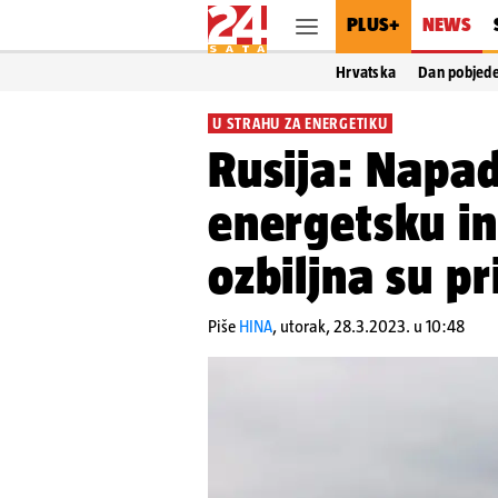
PLUS+
NEWS
Hrvatska
Dan pobjed
U STRAHU ZA ENERGETIKU
Rusija: Napa
energetsku in
ozbiljna su pr
Piše
HINA
,
utorak, 28.3.2023. u 10:48