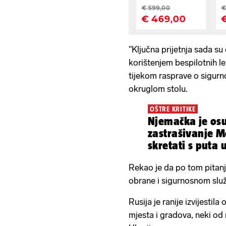
"Ključna prijetnja sada su
korištenjem bespilotnih le
tijekom rasprave o sigurn
okruglom stolu.
OŠTRE KRITIKE
Njemačka je os
zastrašivanje 
skretati s puta u
Rekao je da po tom pitanj
obrane i sigurnosnom sl
Rusija je ranije izvijesti
mjesta i gradova, neki od 