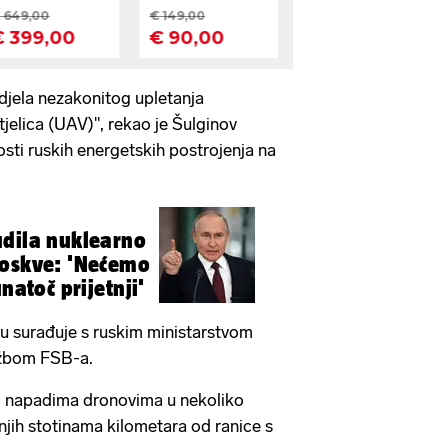
 djela nezakonitog upletanja
tjelica (UAV)", rekao je Šulginov
osti ruskih energetskih postrojenja na
udila nuklearno
Moskve: 'Nećemo
natoč prijetnji'
u surađuje s ruskim ministarstvom
užbom FSB-a.
la o napadima dronovima u nekoliko
njih stotinama kilometara od ranice s