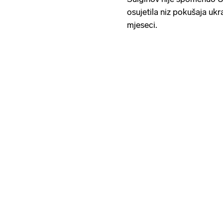
osujetila niz pokušaja uk
mjeseci.