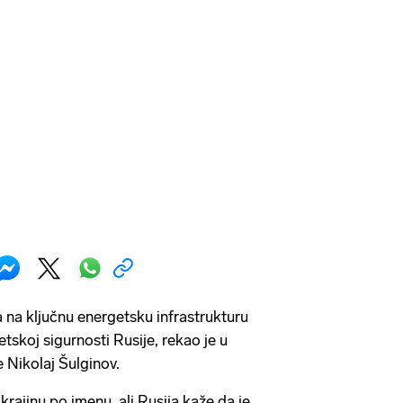
na ključnu energetsku infrastrukturu
etskoj sigurnosti Rusije, rekao je u
 Nikolaj Šulginov.
rajinu po imenu, ali Rusija kaže da je