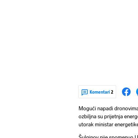
Komentari
2
Mogući napadi dronovima 
ozbiljna su prijetnja energ
utorak ministar energetike
Šulginov nije spomenuo Uk