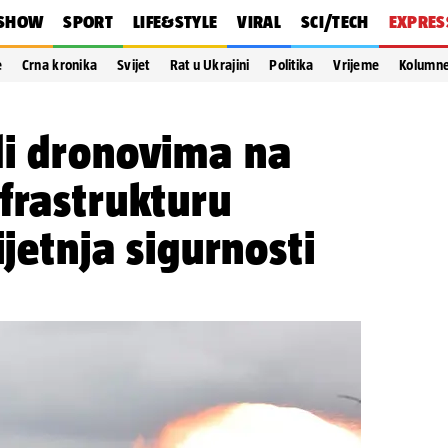
SHOW
SPORT
LIFE&STYLE
VIRAL
SCI/TECH
EXPRES
e
Crna kronika
Svijet
Rat u Ukrajini
Politika
Vrijeme
Kolumn
di dronovima na
frastrukturu
ijetnja sigurnosti