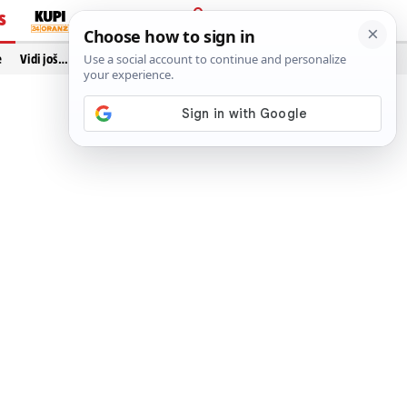
S
PRIJAVA
e
Vidi još…