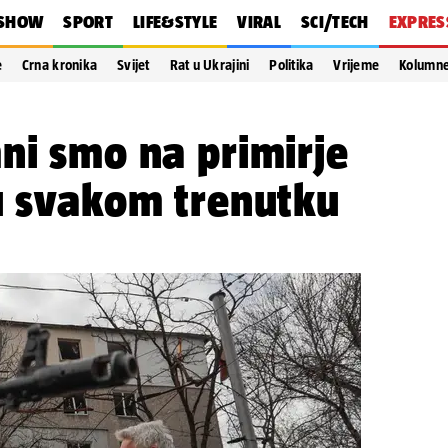
SHOW
SPORT
LIFE&STYLE
VIRAL
SCI/TECH
EXPRES
e
Crna kronika
Svijet
Rat u Ukrajini
Politika
Vrijeme
Kolumn
ni smo na primirje
u svakom trenutku