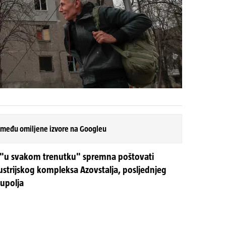
 među omiljene izvore na Googleu
je "u svakom trenutku" spremna poštovati
ndustrijskog kompleksa Azovstalja, posljednjeg
iupolja