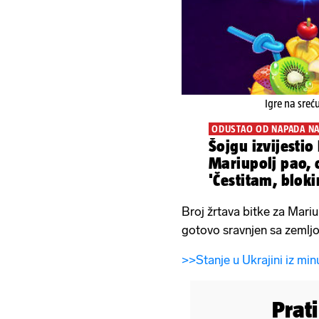
Igre na sreć
ODUSTAO OD NAPADA NA
Šojgu izvijestio
Mariupolj pao, 
'Čestitam, bloki
Broj žrtava bitke za Mariu
gotovo sravnjen sa zemlj
>>Stanje u Ukrajini iz min
Prat