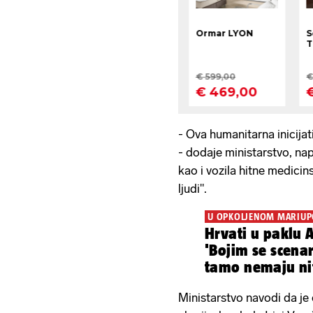
- Ova humanitarna inicijat
- dodaje ministarstvo, nap
kao i vozila hitne medicin
ljudi".
U OPKOLJENOM MARIUP
Hrvati u paklu 
'Bojim se scenar
tamo nemaju nit
vode...'
Ministarstvo navodi da je