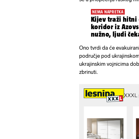
NEMA NAPRETKA
Kijev traži hitn
koridor iz Azovstalja: To je
nužno, ljudi ček
Ono tvrdi da će evakuirani 
područje pod ukrajinskom 
ukrajinskim vojnicima dobr
zbrinuti.