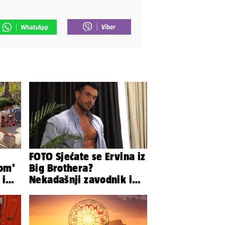
FOTO Sjećate se Ervina iz
lom'
Big Brothera?
 i
Nekadašnji zavodnik ima
e
180 kg, evo kako izgleda