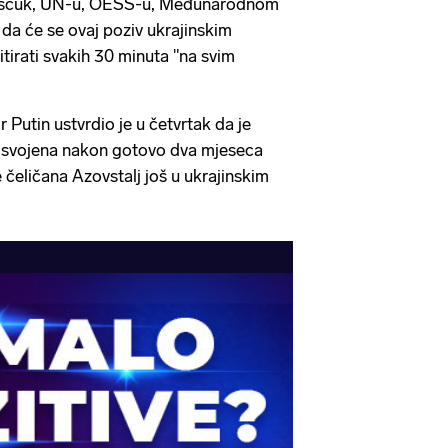
ereščuk, UN-u, OESS-u, Međunarodnom
da će se ovaj poziv ukrajinskim
tirati svakih 30 minuta "na svim
 Putin ustvrdio je u četvrtak da je
 osvojena nakon gotovo dva mjeseca
 čeličana Azovstalj još u ukrajinskim