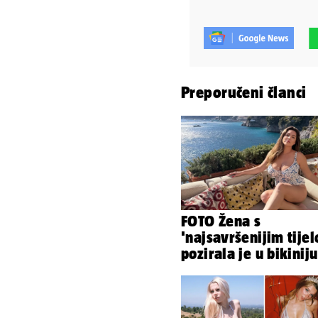
Preporučeni članci
FOTO Žena s
'najsavršenijim tije
pozirala je u bikiniju
pokazala svoje bujn
obline...