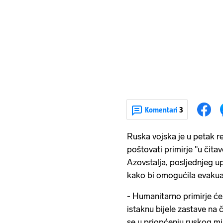
Komentari
3
Ruska vojska je u petak r
poštovati primirje "u čita
Azovstalja, posljednjeg up
kako bi omogućila evakuaci
- Humanitarno primirje će
istaknu bijele zastave na č
se u priopćenju ruskog mi