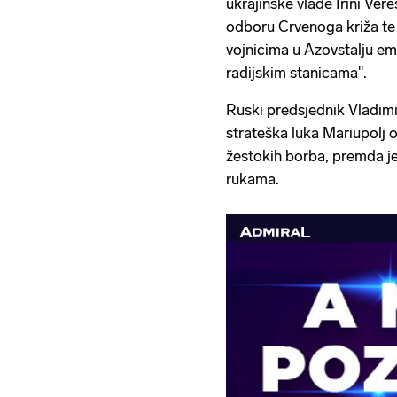
ukrajinske vlade Irini V
odboru Crvenoga križa te 
vojnicima u Azovstalju emi
radijskim stanicama".
Ruski predsjednik Vladimir
strateška luka Mariupolj
žestokih borba, premda je
rukama.