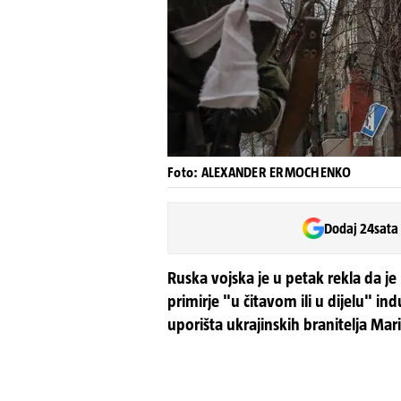
Foto: ALEXANDER ERMOCHENKO
Dodaj 24sata
Ruska vojska je u petak rekla da 
primirje "u čitavom ili u dijelu" i
uporišta ukrajinskih branitelja Mar