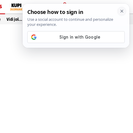
S
PRIJAVA
e
Vidi još…