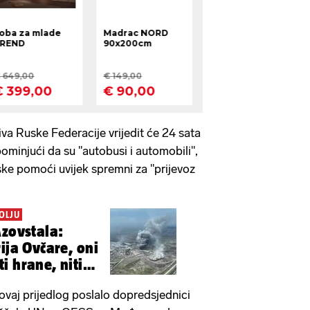
iva Ruske Federacije vrijedit će 24 sata
ominjući da su "autobusi i automobili",
ske pomoći uvijek spremni za "prijevoz
OLJU
Azovstala:
ija Ovčare, oni
i hrane, niti
 ovaj prijedlog poslalo dopredsjednici