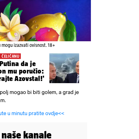
u mogu izazvati ovisnost. 18+
 ČELIČANU
 Putina da je
on mu poručio:
rajte Azovstal!'
polj mogao bi biti golem, a grad je
om.
ute u minutu pratite ovdje<<
i naše kanale