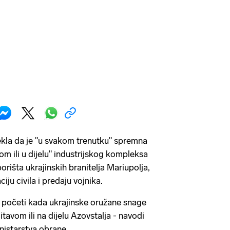
ekla da je "u svakom trenutku" spremna
vom ili u dijelu" industrijskog kompleksa
orišta ukrajinskih branitelja Mariupolja,
ju civila i predaju vojnika.
 početi kada ukrajinske oružane snage
itavom ili na dijelu Azovstalja - navodi
nistarstva obrane.