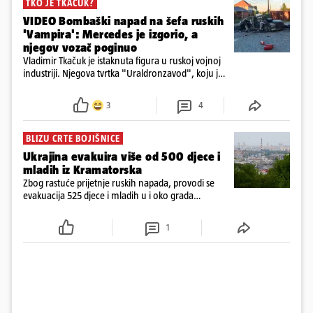
TKO JE TKAČUK?
VIDEO Bombaški napad na šefa ruskih
'Vampira': Mercedes je izgorio, a
njegov vozač poginuo
Vladimir Tkačuk je istaknuta figura u ruskoj vojnoj
industriji. Njegova tvrtka "Uraldronzavod", koju je
osnovao 2023. godine, proizvodi FPV (First-Person
View) dronove iz obitelji "Upir"
3
4
BLIZU CRTE BOJIŠNICE
Ukrajina evakuira više od 500 djece i
mladih iz Kramatorska
Zbog rastuće prijetnje ruskih napada, provodi se
evakuacija 525 djece i mladih u i oko grada
Kramatorska na istoku Ukrajine, blizu crte bojišnice
1