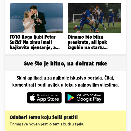
tjelohranitelja!
FOTO Koga ljubi Petar
Dinamo bio blizu
Sučić? Na zimu imali
preokreta, ali ipak
bajkovito vjenčanje, a
izgubio na startu
sada je na svijet stigao -
Ramljaka
sin!
Sve što je bitno, na dohvat ruke
Skini aplikaciju za najbolje iskustvo portala. Čitaj,
komentiraj i budi uvijek u toku s najnovijim vijestima.
Odaberi temu koju želiš pratiti
Primaj sve nove vijesti o temi i budi u tijeku