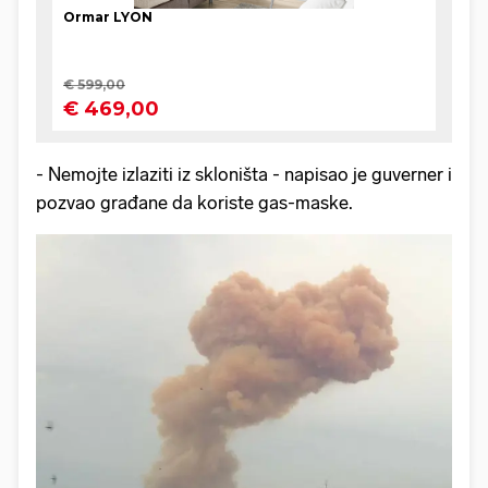
- Nemojte izlaziti iz skloništa - napisao je guverner i
pozvao građane da koriste gas-maske.