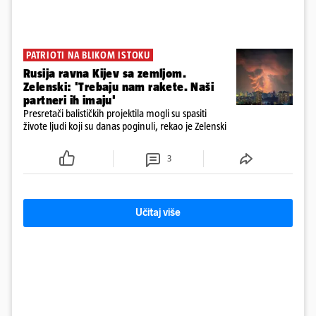
PATRIOTI NA BLIKOM ISTOKU
Rusija ravna Kijev sa zemljom.
Zelenski: 'Trebaju nam rakete. Naši
partneri ih imaju'
Presretači balističkih projektila mogli su spasiti
živote ljudi koji su danas poginuli, rekao je Zelenski
3
Učitaj više