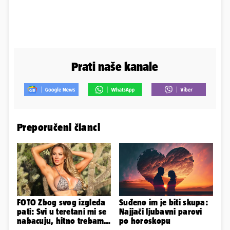
Prati naše kanale
Preporučeni članci
FOTO Zbog svog izgleda
Suđeno im je biti skupa:
pati: Svi u teretani mi se
Najjači ljubavni parovi
nabacuju, hitno trebam
po horoskopu