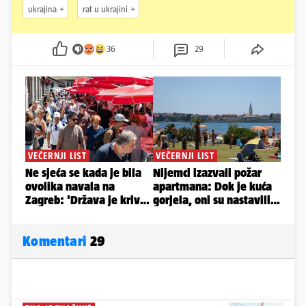
ukrajina
rat u ukrajini
36
29
Komentari
29