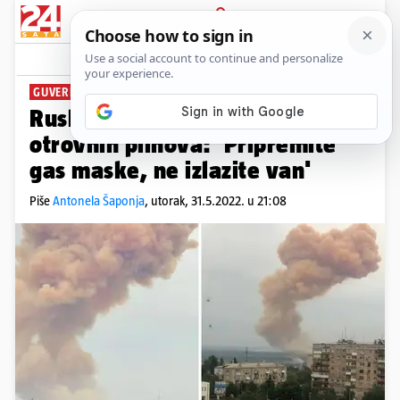
PRIJAVA
News
Komentari
29
GUVERNER LUGANSKA UPOZORIO
Ruske snage gađale spremnik
otrovnih plinova: 'Pripremite
gas maske, ne izlazite van'
Piše
Antonela Šaponja
,
utorak, 31.5.2022. u 21:08