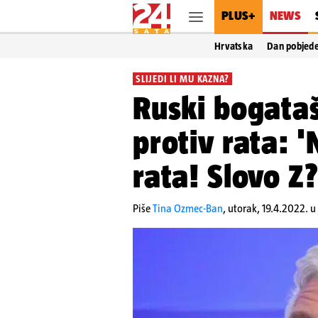
PLUS+
NEWS
Hrvatska
Dan pobjed
SLIJEDI LI MU KAZNA?
Ruski bogataš
protiv rata: 
rata! Slovo Z
Piše
Tina Ozmec-Ban
,
utorak, 19.4.2022. u