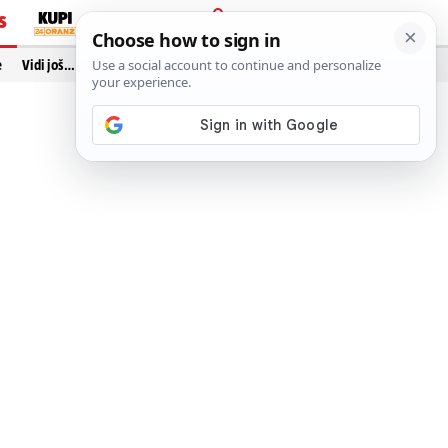
S
PRIJAVA
e
Vidi još…