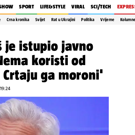
SHOW
SPORT
LIFE&STYLE
VIRAL
SCI/TECH
EXPRES
e
Crna kronika
Svijet
Rat u Ukrajini
Politika
Vrijeme
Kolumn
 je istupio javno
'Nema koristi od
? Crtaju ga moroni'
 19:24