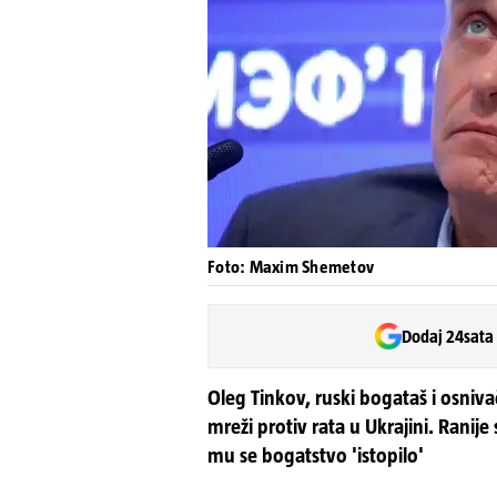
Foto: Maxim Shemetov
Dodaj 24sata
Oleg Tinkov, ruski bogataš i osniva
mreži protiv rata u Ukrajini. Ranij
mu se bogatstvo 'istopilo'