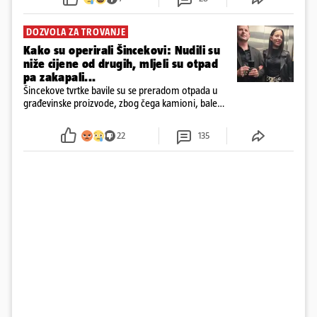
DOZVOLA ZA TROVANJE
Kako su operirali Šincekovi: Nudili su
niže cijene od drugih, mljeli su otpad
pa zakapali...
Šincekove tvrtke bavile su se preradom otpada u
građevinske proizvode, zbog čega kamioni, bale
plastike i samljeveni materijal dugo nisu izazivali
sumnju
22
135