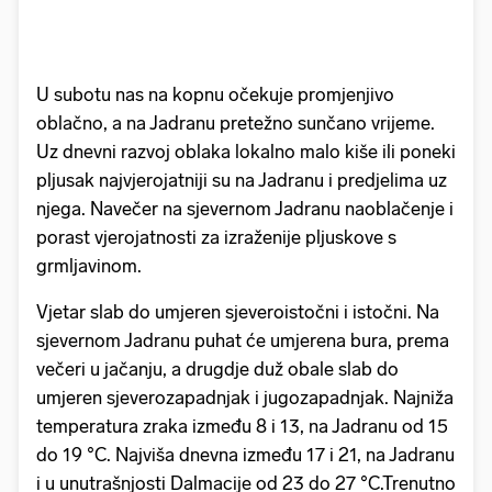
U subotu nas na kopnu očekuje promjenjivo
oblačno, a na Jadranu pretežno sunčano vrijeme.
Uz dnevni razvoj oblaka lokalno malo kiše ili poneki
pljusak najvjerojatniji su na Jadranu i predjelima uz
njega. Navečer na sjevernom Jadranu naoblačenje i
porast vjerojatnosti za izraženije pljuskove s
grmljavinom.
Vjetar slab do umjeren sjeveroistočni i istočni. Na
sjevernom Jadranu puhat će umjerena bura, prema
večeri u jačanju, a drugdje duž obale slab do
umjeren sjeverozapadnjak i jugozapadnjak. Najniža
temperatura zraka između 8 i 13, na Jadranu od 15
do 19 °C. Najviša dnevna između 17 i 21, na Jadranu
i u unutrašnjosti Dalmacije od 23 do 27 °C.Trenutno