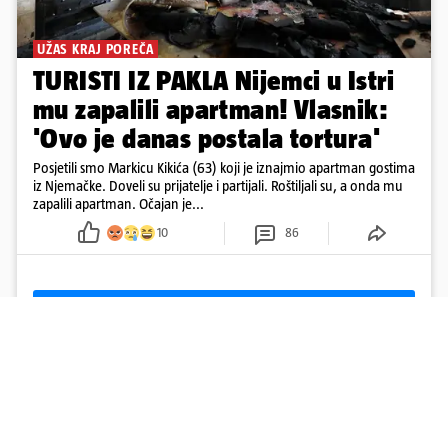
UŽAS KRAJ POREČA
TURISTI IZ PAKLA Nijemci u Istri
mu zapalili apartman! Vlasnik:
'Ovo je danas postala tortura'
Posjetili smo Markicu Kikića (63) koji je iznajmio apartman gostima
iz Njemačke. Doveli su prijatelje i partijali. Roštiljali su, a onda mu
zapalili apartman. Očajan je...
10
86
Učitaj više