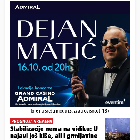
Igre na sreću mogu izazvati ovisnost. 18+
PROGNOZA VREMENA
Stabilizacije nema na vidiku: U
najavi još kiše, ali i grmljavine