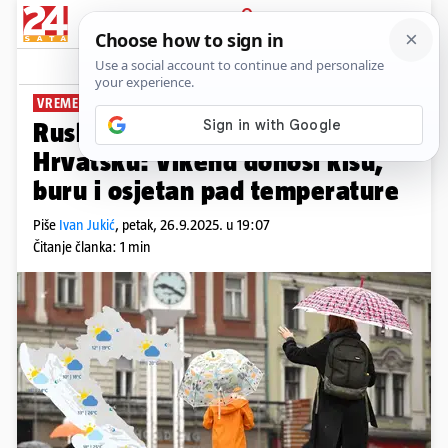
PRIJAVA
News
Komentari
9
VREMENSKA PROGNOZA
Ruski ledeni zrak stiže u
Hrvatsku: Vikend donosi kišu,
buru i osjetan pad temperature
Piše
Ivan Jukić
,
petak, 26.9.2025. u 19:07
Čitanje članka: 1 min