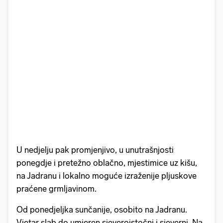
U nedjelju pak promjenjivo, u unutrašnjosti
ponegdje i pretežno oblačno, mjestimice uz kišu,
na Jadranu i lokalno moguće izraženije pljuskove
praćene grmljavinom.
Od ponedjeljka sunčanije, osobito na Jadranu.
Vjetar slab do umjeren sjeveroistočni i sjeverni. Na