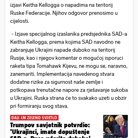
izjavi Keitha Kellogga o napadima na teritorij
Ruske Federacije. Njihov odgovor prenosimo u
cijelosti.
- Izjave specijalnog izaslanika predsjednika SAD-a
Keitha Kellogga, prema kojima SAD navodno ne
zabranjuje Ukrajini napade duboko na teritorij
Rusije, kao i njegov komentar o mogućoj isporuci
raketa tipa Tomahawk Kijevu, ne mogu se, naravno,
zanemariti. Implementacija navedenog stvara
dodatne rizike za sigurnost naše zemlje i
potkopava trenutačne napore za rješavanje sukoba
u Ukrajini. Ruska strana će to svakako uzeti u obzir
pri formiranju svog stava.
DALI IM ZELENO SVJETLO
Trumpov savjetnik potvrdio:
'Ukrajinci, imate dopuštenje