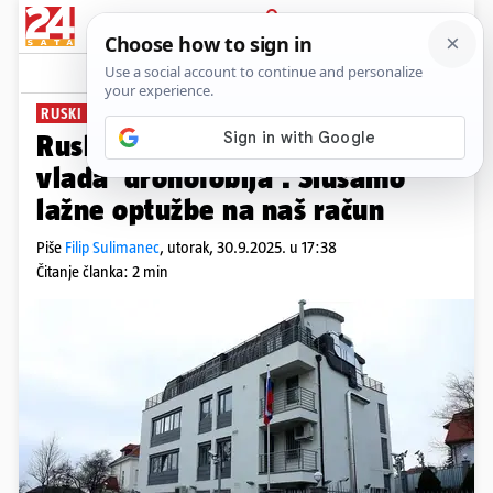
PRIJAVA
News
Komentari
5
RUSKI KOMENTAR
Rusko veleposlanstvo: Europom
vlada 'dronofobija'. Slušamo
lažne optužbe na naš račun
Piše
Filip Sulimanec
,
utorak, 30.9.2025. u 17:38
Čitanje članka: 2 min