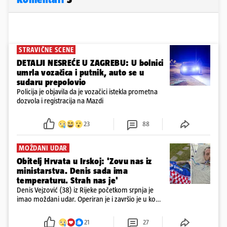
STRAVIČNE SCENE
DETALJI NESREĆE U ZAGREBU: U bolnici
umrla vozačica i putnik, auto se u
sudaru prepolovio
Policija je objavila da je vozačici istekla prometna
dozvola i registracija na Mazdi
23
88
MOŽDANI UDAR
Obitelj Hrvata u Irskoj: 'Zovu nas iz
ministarstva. Denis sada ima
temperaturu. Strah nas je'
Denis Vejzović (38) iz Rijeke početkom srpnja je
imao moždani udar. Operiran je i završio je u komi.
Obitelj ga želi prebaciti u Hrvatsku, kažu kako
tamošnji liječnici ne vjeruju u oporavak: 'Imamo
21
27
72 sata'