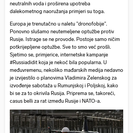
neutralnih voda i proširena upotreba
dalekometnog naoružanja primjeri su toga.
Europa je trenutačno u naletu "dronofobije".
Ponovno slušamo neutemeljene optužbe protiv
Rusije. Istrage se ne provode. Postoje samo ničim
potkrijepljene optužbe. Sve to smo već prošli.
Sjetimo se, primjerice, internetske kampanje
#Russiadidit koja je nekoć bila popularna. U
međuvremenu, nekoliko mađarskih medija nedavno
je izvijestilo o planovima Vladimira Zelenskog za
izvođenje sabotaža u Rumunjskoj i Poljskoj, kako
bi se za to okrivila Rusija. Priprema se, takoreći,
casus belli za rat između Rusije i NATO-a.