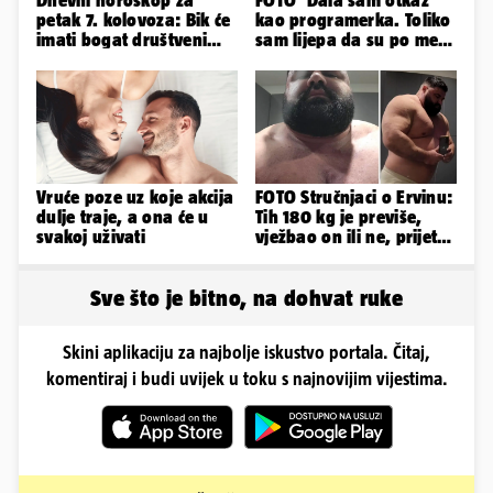
petak 7. kolovoza: Bik će
kao programerka. Toliko
imati bogat društveni
sam lijepa da su po meni
život, Rak se žrtvuje
napravili lutku'
Vruće poze uz koje akcija
FOTO Stručnjaci o Ervinu:
dulje traje, a ona će u
Tih 180 kg je previše,
svakoj uživati
vježbao on ili ne, prijete
mu mnoge komplikacije
Sve što je bitno, na dohvat ruke
Skini aplikaciju za najbolje iskustvo portala. Čitaj,
komentiraj i budi uvijek u toku s najnovijim vijestima.