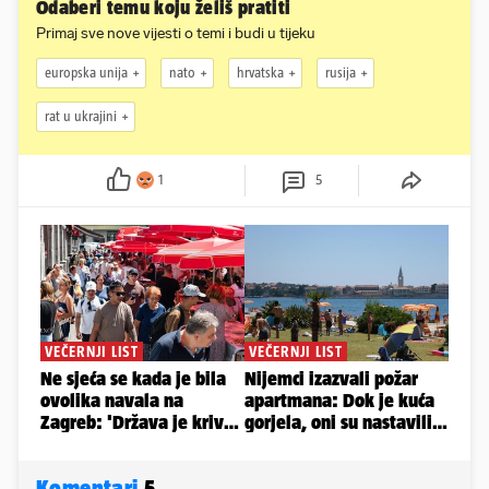
Odaberi temu koju želiš pratiti
Primaj sve nove vijesti o temi i budi u tijeku
europska unija
nato
hrvatska
rusija
rat u ukrajini
1
5
Komentari
5