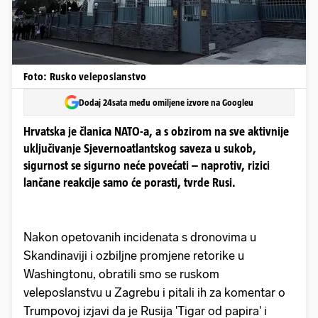
Foto: Rusko veleposlanstvo
Dodaj 24sata među omiljene izvore na Googleu
Hrvatska je članica NATO-a, a s obzirom na sve aktivnije
uključivanje Sjevernoatlantskog saveza u sukob,
sigurnost se sigurno neće povećati – naprotiv, rizici
lančane reakcije samo će porasti, tvrde Rusi.
Nakon opetovanih incidenata s dronovima u
Skandinaviji i ozbiljne promjene retorike u
Washingtonu, obratili smo se ruskom
veleposlanstvu u Zagrebu i pitali ih za komentar o
Trumpovoj izjavi da je Rusija 'Tigar od papira' i