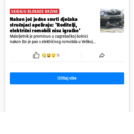
SKIDAJU BLOKADE BRZINE
Nakon još jedne smrti dječaka
stručnjaci apeliraju: 'Roditelji,
električni romobili nisu igračke'
Maloljetnik je preminuo u zagrebačkoj bolnici
nakon što je pao s električnog romobila u Velikoj
Gorici. Liječnici: ‘Ozljede su sve jezivije’
13
Učitaj više