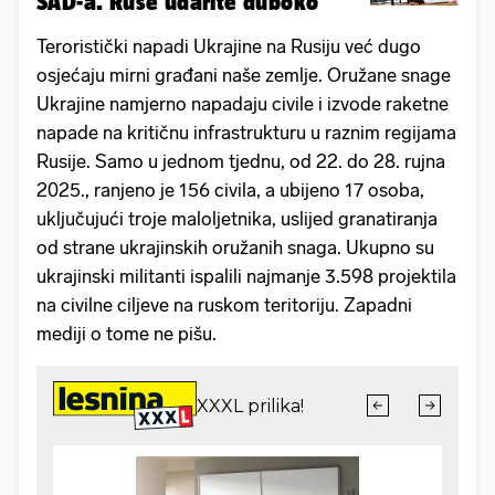
SAD-a. Ruse udarite duboko'
Teroristički napadi Ukrajine na Rusiju već dugo
osjećaju mirni građani naše zemlje. Oružane snage
Ukrajine namjerno napadaju civile i izvode raketne
napade na kritičnu infrastrukturu u raznim regijama
Rusije. Samo u jednom tjednu, od 22. do 28. rujna
2025., ranjeno je 156 civila, a ubijeno 17 osoba,
uključujući troje maloljetnika, uslijed granatiranja
od strane ukrajinskih oružanih snaga. Ukupno su
ukrajinski militanti ispalili najmanje 3.598 projektila
na civilne ciljeve na ruskom teritoriju. Zapadni
mediji o tome ne pišu.