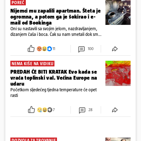
POREČ
Nijemci mu zapalili apartman. Šteta je
ogromna, a potom ga je šokirao i e-
mail od Bookinga
Oni su nastavili sa svojim jelom, nazdravljanjem,
dizanjem čaša i boca. Čak su nam smetali dok smo
u panici kupili crijeva kako bismo pokušali ugasiti
požar, rekao je vlasnik
11
100
NEMA KIŠE NA VIDIKU
PREDAH ĆE BITI KRATAK Evo kada se
vraća toplinski val. Većina Europe na
udaru
Početkom sljedećeg tjedna temperature će opet
rasti
7
28
DOZVOLA ZA TROVANJE