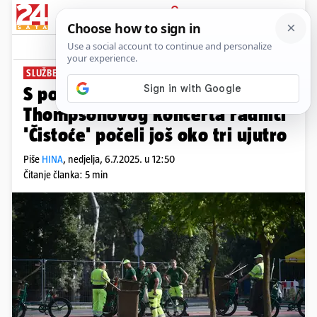
PRIJAVA
News
Komentari
3
SLUŽBE U POGONU
S pojačanim čišćenjem nakon
Thompsonovog koncerta radnici
'Čistoće' počeli još oko tri ujutro
Piše
HINA
,
nedjelja, 6.7.2025. u 12:50
Čitanje članka: 5 min