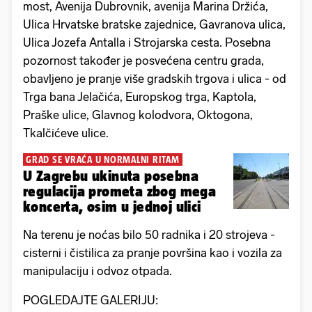
most, Avenija Dubrovnik, avenija Marina Držića,
Ulica Hrvatske bratske zajednice, Gavranova ulica,
Ulica Jozefa Antalla i Strojarska cesta. Posebna
pozornost također je posvećena centru grada,
obavljeno je pranje više gradskih trgova i ulica - od
Trga bana Jelačića, Europskog trga, Kaptola,
Praške ulice, Glavnog kolodvora, Oktogona,
Tkalčićeve ulice.
GRAD SE VRAĆA U NORMALNI RITAM
U Zagrebu ukinuta posebna
regulacija prometa zbog mega
koncerta, osim u jednoj ulici
Na terenu je noćas bilo 50 radnika i 20 strojeva -
cisterni i čistilica za pranje površina kao i vozila za
manipulaciju i odvoz otpada.
POGLEDAJTE GALERIJU: