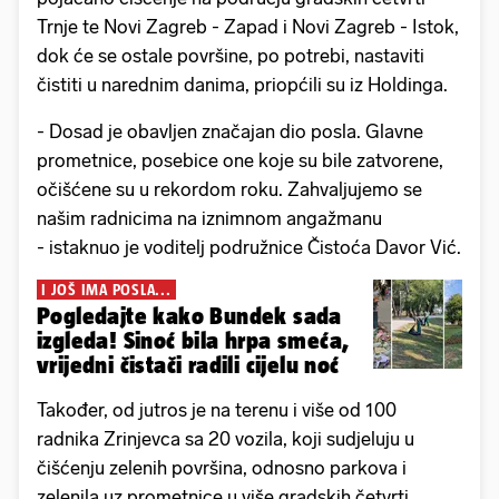
Trnje te Novi Zagreb - Zapad i Novi Zagreb - Istok,
dok će se ostale površine, po potrebi, nastaviti
čistiti u narednim danima, priopćili su iz Holdinga.
- Dosad je obavljen značajan dio posla. Glavne
prometnice, posebice one koje su bile zatvorene,
očišćene su u rekordom roku. Zahvaljujemo se
našim radnicima na iznimnom angažmanu
- istaknuo je voditelj podružnice Čistoća Davor Vić.
I JOŠ IMA POSLA...
Pogledajte kako Bundek sada
izgleda! Sinoć bila hrpa smeća,
vrijedni čistači radili cijelu noć
Također, od jutros je na terenu i više od 100
radnika Zrinjevca sa 20 vozila, koji sudjeluju u
čišćenju zelenih površina, odnosno parkova i
zelenila uz prometnice u više gradskih četvrti.