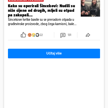
Kako su operirali Šincekovi: Nudili su
niže cijene od drugih, mljeli su otpad
pa zakapali...
Šincekove tvrtke bavile su se preradom otpada u
građevinske proizvode, zbog čega kamioni, bale
plastike i samljeveni materijal dugo nisu izazivali
sumnju
22
131
Učitaj više