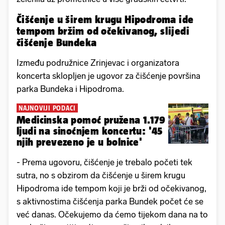
Čišćenje u širem krugu Hipodroma ide
tempom bržim od očekivanog, slijedi
čišćenje Bundeka
Između podružnice Zrinjevac i organizatora
koncerta sklopljen je ugovor za čišćenje površina
parka Bundeka i Hipodroma.
NAJNOVIJI PODACI
Medicinska pomoć pružena 1.179
ljudi na sinoćnjem koncertu: '45
njih prevezeno je u bolnice'
- Prema ugovoru, čišćenje je trebalo početi tek
sutra, no s obzirom da čišćenje u širem krugu
Hipodroma ide tempom koji je brži od očekivanog,
s aktivnostima čišćenja parka Bundek počet će se
već danas. Očekujemo da ćemo tijekom dana na to