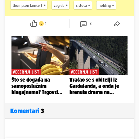
thompson koncert
zagreb
čistoća
holding
1
3
Komentari
3