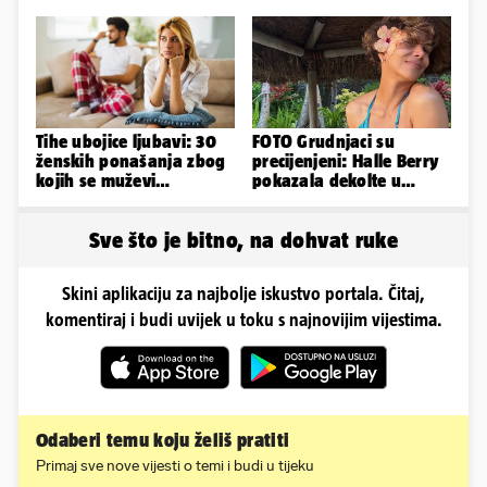
napravili lutku'
Tihe ubojice ljubavi: 30
FOTO Grudnjaci su
ženskih ponašanja zbog
precijenjeni: Halle Berry
kojih se muževi
pokazala dekolte u
emocionalno distanciraju
zavodljivoj satenskoj
haljinici
Sve što je bitno, na dohvat ruke
Skini aplikaciju za najbolje iskustvo portala. Čitaj,
komentiraj i budi uvijek u toku s najnovijim vijestima.
Odaberi temu koju želiš pratiti
Primaj sve nove vijesti o temi i budi u tijeku