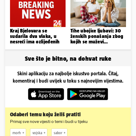
Kraj Bjelovara se
Tihe ubojice ljubavi: 30
sudarila dva vlaka, u
ženskih ponašanja zbog
nesreći ima ozlijeđenih
kojih se muževi
emocionalno distanciraju
Sve što je bitno, na dohvat ruke
Skini aplikaciju za najbolje iskustvo portala. Čitaj,
komentiraj i budi uvijek u toku s najnovijim vijestima.
Odaberi temu koju želiš pratiti
Primaj sve nove vijesti o temi i budi u tijeku
morh
vojska
sabor