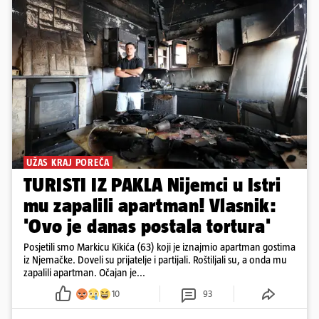
UŽAS KRAJ POREČA
TURISTI IZ PAKLA Nijemci u Istri
mu zapalili apartman! Vlasnik:
'Ovo je danas postala tortura'
Posjetili smo Markicu Kikića (63) koji je iznajmio apartman gostima
iz Njemačke. Doveli su prijatelje i partijali. Roštiljali su, a onda mu
zapalili apartman. Očajan je...
10
93