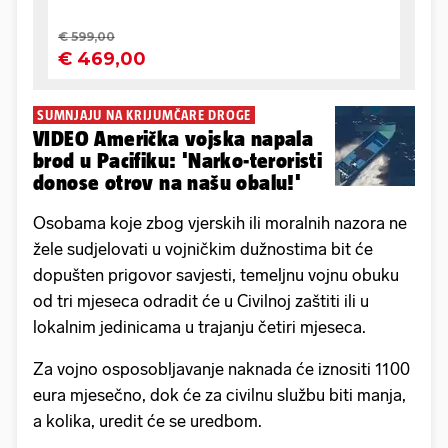
SUMNJAJU NA KRIJUMČARE DROGE
VIDEO Američka vojska napala
brod u Pacifiku: 'Narko-teroristi
donose otrov na našu obalu!'
Osobama koje zbog vjerskih ili moralnih nazora ne
žele sudjelovati u vojničkim dužnostima bit će
dopušten prigovor savjesti, temeljnu vojnu obuku
od tri mjeseca odradit će u Civilnoj zaštiti ili u
lokalnim jedinicama u trajanju četiri mjeseca.
Za vojno osposobljavanje naknada će iznositi 1100
eura mjesečno, dok će za civilnu službu biti manja,
a kolika, uredit će se uredbom.