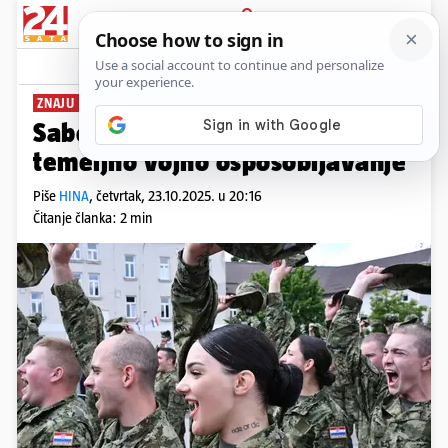
PRIJAVA
News
Komentari
1
ZNAJU SE NAKNADE
Sabor u petak donosi zakone za
temeljno vojno osposobljavanje
Piše
HINA
,
četvrtak, 23.10.2025. u 20:16
Čitanje članka: 2 min