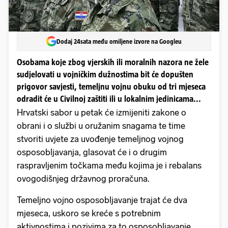
Dodaj 24sata među omiljene izvore na Googleu
Osobama koje zbog vjerskih ili moralnih nazora ne žele
sudjelovati u vojničkim dužnostima bit će dopušten
prigovor savjesti, temeljnu vojnu obuku od tri mjeseca
odradit će u Civilnoj zaštiti ili u lokalnim jedinicama...
Hrvatski sabor u petak će izmijeniti zakone o
obrani i o službi u oružanim snagama te time
stvoriti uvjete za uvođenje temeljnog vojnog
osposobljavanja, glasovat će i o drugim
raspravljenim točkama među kojima je i rebalans
ovogodišnjeg državnog proračuna.
Temeljno vojno osposobljavanje trajat će dva
mjeseca, uskoro se kreće s potrebnim
aktivnostima i pozivima za to osposobljavanje,