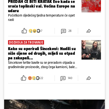
PREDAH ĆE BITI KRATAK Evo kada se
vraća toplinski val. Većina Europe na
udaru
Početkom sljedećeg tjedna temperature će opet
rasti
7
28
DOZVOLA ZA TROVANJE
Kako su operirali Šincekovi: Nudili su
niže cijene od drugih, mljeli su otpad
pa zakapali...
Šincekove tvrtke bavile su se preradom otpada u
građevinske proizvode, zbog čega kamioni, bale
plastike i samljeveni materijal dugo nisu izazivali
sumnju
22
140