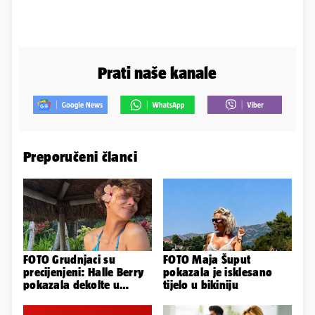
Prati naše kanale
Preporučeni članci
FOTO Grudnjaci su
FOTO Maja Šuput
precijenjeni: Halle Berry
pokazala je isklesano
pokazala dekolte u
tijelo u bikiniju
zavodljivoj satenskoj
haljinici