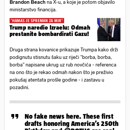
Brandon Beach
na X-u, a koje je potom objavilo
ministarstvo financija.
'HAMAS JE SPREMAN ZA MIR'
Trump naredio Izraelu: Odmah
prestanite bombardirati Gazu!
Druga strana kovanice prikazuje Trumpa kako drži
podignutu stisnutu šaku uz riječi "borba, borba,
borba" napisane ukrug uz rub novčića - referenca
na ono što je rekao odmah nakon što je preživio
pokušaj atentata prošle godine - i zastavu u
pozadini.
No fake news here. These first
drafts honoring America’s 250th