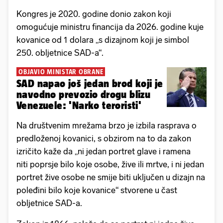
Kongres je 2020. godine donio zakon koji
omogućuje ministru financija da 2026. godine kuje
kovanice od 1 dolara „s dizajnom koji je simbol
250. obljetnice SAD-a“.
OBJAVIO MINISTAR OBRANE
SAD napao još jedan brod koji je
navodno prevozio drogu blizu
Venezuele: 'Narko teroristi'
Na društvenim mrežama brzo je izbila rasprava o
predloženoj kovanici, s obzirom na to da zakon
izričito kaže da „ni jedan portret glave i ramena
niti poprsje bilo koje osobe, žive ili mrtve, i ni jedan
portret žive osobe ne smije biti uključen u dizajn na
poleđini bilo koje kovanice“ stvorene u čast
obljetnice SAD-a.