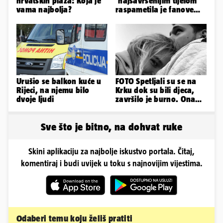
hrvatskih plaža: Koja je
'najsavršenijim tijelom'
vama najbolja?
raspametila je fanove
zaigranim fotkama iz
plićaka
Urušio se balkon kuće u
FOTO Spetljali su se na
Rijeci, na njemu bilo
Krku dok su bili djeca,
dvoje ljudi
završilo je burno. Ona
sad želi 50 milijuna eura
Sve što je bitno, na dohvat ruke
Skini aplikaciju za najbolje iskustvo portala. Čitaj,
komentiraj i budi uvijek u toku s najnovijim vijestima.
Odaberi temu koju želiš pratiti