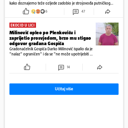
kako doznajemo teže ozljede zadobio je strojovođa putničkog
vlaka. Zatvoren je promet, a fotoreporteri Prigorskog objavili su
6
47
prve snimke s mjesta sudara
EKOCID U LICI
Milinović opleo po Plenkoviću i
zaprijetio prosvjedom, brzo mu stigao
odgovor građana Gospića
Gradonačelnik Gospića Darko Milinović ispalio da je
"nalaz" ograničen" i da se "ne može upotrijebiti za
sudske sporove". Građani Gospića ga podsjetili da
ga je naručio Uskok i da je dio spisa
14
Učitaj više