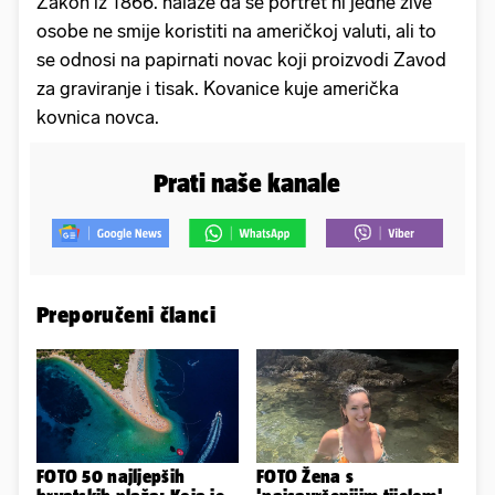
Zakon iz 1866. nalaže da se portret ni jedne žive
osobe ne smije koristiti na američkoj valuti, ali to
se odnosi na papirnati novac koji proizvodi Zavod
za graviranje i tisak. Kovanice kuje američka
kovnica novca.
Prati naše kanale
Preporučeni članci
FOTO 50 najljepših
FOTO Žena s