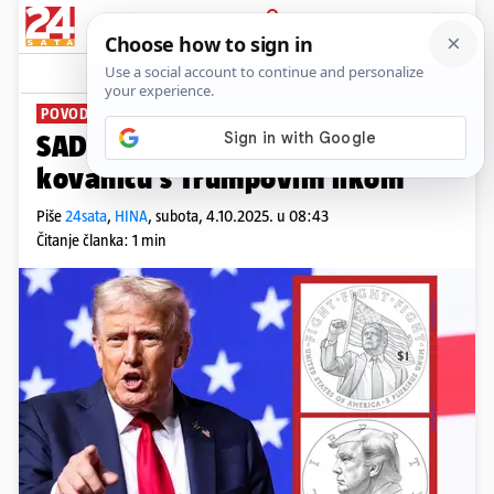
PRIJAVA
News
Komentari
4
POVODOM 250. OBLJETNICE SAD-A
SAD objavio nacrt dizajna za
kovanicu s Trumpovim likom
Piše
24sata
,
HINA
,
subota, 4.10.2025. u 08:43
Čitanje članka: 1 min