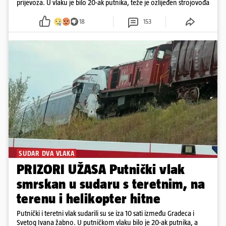
prijevoza. U vlaku je bilo 20-ak putnika, teže je ozlijeđen strojovođa
18
153
SUDAR DVA VLAKA
PRIZORI UŽASA Putnički vlak
smrskan u sudaru s teretnim, na
terenu i helikopter hitne
Putnički i teretni vlak sudarili su se iza 10 sati između Gradeca i
Svetog Ivana žabno. U putničkom vlaku bilo je 20-ak putnika, a