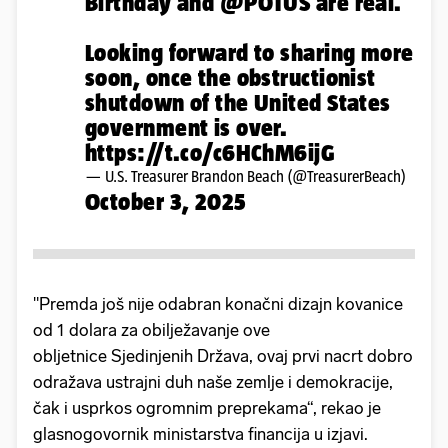
Birthday and
@POTUS
are real.
Looking forward to sharing more
soon, once the obstructionist
shutdown of the United States
government is over.
https://t.co/c6HChM6ijG
— U.S. Treasurer Brandon Beach (@TreasurerBeach)
October 3, 2025
"Premda još nije odabran konačni dizajn kovanice
od 1 dolara za obilježavanje ove
obljetnice Sjedinjenih Država, ovaj prvi nacrt dobro
odražava ustrajni duh naše zemlje i demokracije,
čak i usprkos ogromnim preprekama“, rekao je
glasnogovornik ministarstva financija u izjavi.