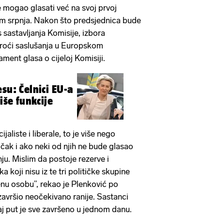
e mogao glasati već na svoj prvoj
om srpnja. Nakon što predsjednica bude
 sastavljanja Komisije, izbora
proći saslušanja u Europskom
ment glasa o cijeloj Komisiji.
su: Čelnici EU-a
iše funkcije
aliste i liberale, to je više nego
 čak i ako neki od njih ne bude glasao
ju. Mislim da postoje rezerve i
a koji nisu iz te tri političke skupine
enu osobu”, rekao je Plenković po
završio neočekivano ranije. Sastanci
aj put je sve završeno u jednom danu.