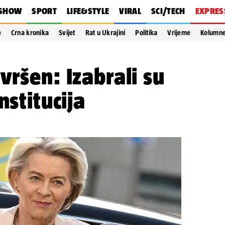
SHOW
SPORT
LIFE&STYLE
VIRAL
SCI/TECH
EXPRES
e
Crna kronika
Svijet
Rat u Ukrajini
Politika
Vrijeme
Kolumn
vršen: Izabrali su
nstitucija