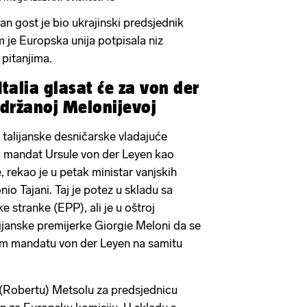
 gost je bio ukrajinski predsjednik
m je Europska unija potpisala niz
pitanjima.
Italia glasat će za von der
držanoj Melonijevoj
io talijanske desničarske vladajuće
ovi mandat Ursule von der Leyen kao
 rekao je u petak ministar vanjskih
nio Tajani. Taj je potez u skladu sa
 stranke (EPP), ali je u oštroj
ijanske premijerke Giorgie Meloni da se
om mandatu von der Leyen na samitu
a (Robertu) Metsolu za predsjednicu