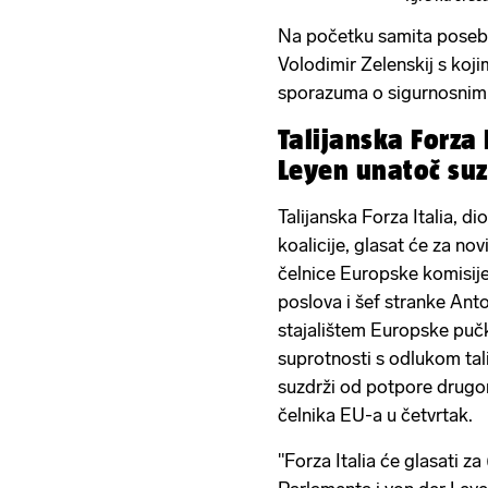
Na početku samita poseban
Volodimir Zelenskij s koji
sporazuma o sigurnosnim 
Talijanska Forza 
Leyen unatoč suz
Talijanska Forza Italia, d
koalicije, glasat će za n
čelnice Europske komisije,
poslova i šef stranke Anto
stajalištem Europske pučke
suprotnosti s odlukom tal
suzdrži od potpore drug
čelnika EU-a u četvrtak.
"Forza Italia će glasati z