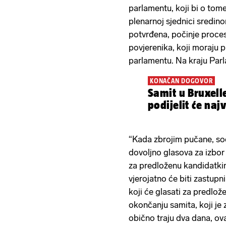
parlamentu, koji bi o tom
plenarnoj sjednici sredin
potvrđena, počinje proces
povjerenika, koji moraju 
parlamentu. Na kraju Parla
KONAČAN DOGOVOR
Samit u Bruxelle
podijelit će najv
“Kada zbrojim pučane, socij
dovoljno glasova za izbor
za predloženu kandidatkin
vjerojatno će biti zastupnik
koji će glasati za predlož
okončanju samita, koji je 
obično traju dva dana, ov