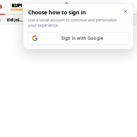
S
PRIJAVA
e
Vidi još…