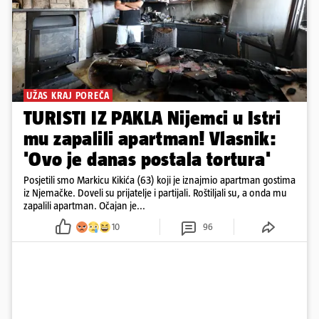
UŽAS KRAJ POREČA
TURISTI IZ PAKLA Nijemci u Istri
mu zapalili apartman! Vlasnik:
'Ovo je danas postala tortura'
Posjetili smo Markicu Kikića (63) koji je iznajmio apartman gostima
iz Njemačke. Doveli su prijatelje i partijali. Roštiljali su, a onda mu
zapalili apartman. Očajan je...
10
96