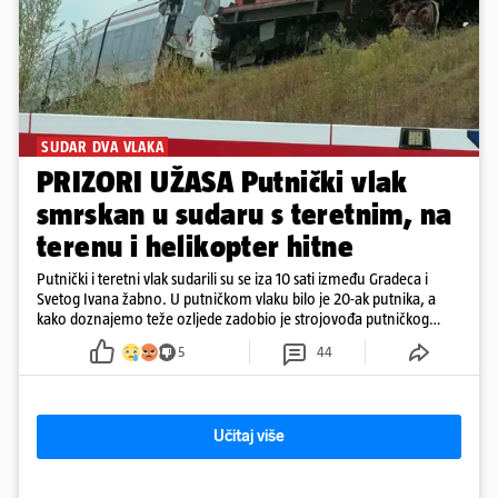
SUDAR DVA VLAKA
PRIZORI UŽASA Putnički vlak
smrskan u sudaru s teretnim, na
terenu i helikopter hitne
Putnički i teretni vlak sudarili su se iza 10 sati između Gradeca i
Svetog Ivana žabno. U putničkom vlaku bilo je 20-ak putnika, a
kako doznajemo teže ozljede zadobio je strojovođa putničkog
vlaka. Zatvoren je promet, a fotoreporteri Prigorskog objavili su
5
44
prve snimke s mjesta sudara
Učitaj više