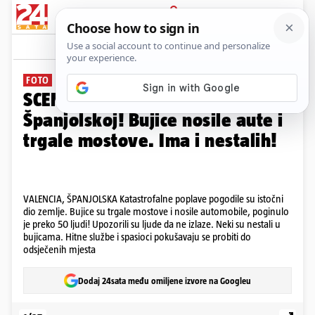
PRIJAVA
Galerija
Komentari
0
FOTO
SCENE UŽASA Preko 50 mrtvih u
Španjolskoj! Bujice nosile aute i
trgale mostove. Ima i nestalih!
VALENCIA, ŠPANJOLSKA Katastrofalne poplave pogodile su istočni
dio zemlje. Bujice su trgale mostove i nosile automobile, poginulo
je preko 50 ljudi! Upozorili su ljude da ne izlaze. Neki su nestali u
bujicama. Hitne službe i spasioci pokušavaju se probiti do
odsječenih mjesta
Dodaj 24sata među omiljene izvore na Googleu