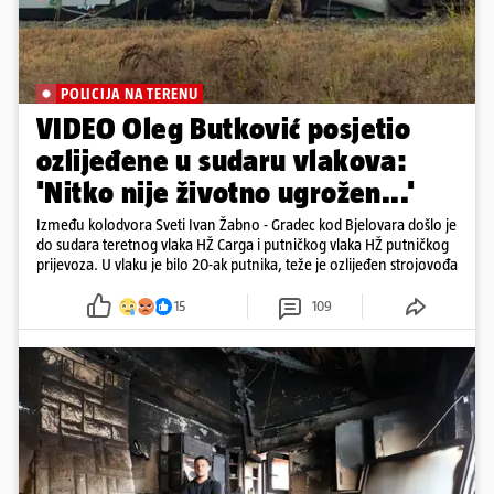
POLICIJA NA TERENU
VIDEO Oleg Butković posjetio
ozlijeđene u sudaru vlakova:
'Nitko nije životno ugrožen...'
Između kolodvora Sveti Ivan Žabno - Gradec kod Bjelovara došlo je
do sudara teretnog vlaka HŽ Carga i putničkog vlaka HŽ putničkog
prijevoza. U vlaku je bilo 20-ak putnika, teže je ozlijeđen strojovođa
15
109